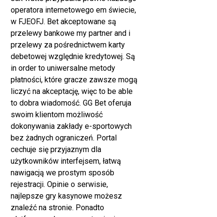
operatora internetowego em świecie,
w FJEOFJ. Bet akceptowane są
przelewy bankowe my partner and i
przelewy za pośrednictwem karty
debetowej względnie kredytowej. Są
in order to uniwersalne metody
płatności, które gracze zawsze mogą
liczyć na akceptację, więc to be able
to dobra wiadomość. GG Bet oferuja
swoim klientom możliwość
dokonywania zakłady e-sportowych
bez żadnych ograniczeń. Portal
cechuje się przyjaznym dla
użytkowników interfejsem, łatwą
nawigacją we prostym sposób
rejestracji. Opinie o serwisie,
najlepsze gry kasynowe możesz
znaleźć na stronie. Ponadto