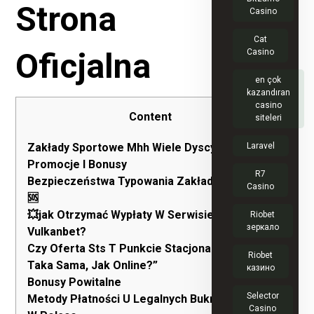
Strona
Casino
Cat
Oficjalna
Casino
en çok
kazandıran
casino
Content
siteleri
Zakłady Sportowe Mhh Wiele Dyscyplin
Laravel
Promocje I Bonusy
R7
Bezpieczeństwa Typowania Zakładów On-line
Casino
🆘
💥jak Otrzymać Wypłaty W Serwisie
Riobet
зеркало
Vulkanbet?
Czy Oferta Sts T Punkcie Stacjonarnym Jest
Riobet
Taka Sama, Jak Online?”
казино
Bonusy Powitalne
Selector
Metody Płatności U Legalnych Bukmacherów
Casino