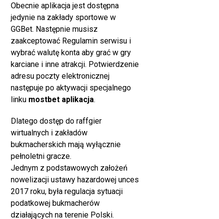
Obecnie aplikacja jest dostępna
jedynie na zakłady sportowe w
GGBet. Następnie musisz
zaakceptować Regulamin serwisu i
wybrać walutę konta aby grać w gry
karciane i inne atrakcji. Potwierdzenie
adresu poczty elektronicznej
następuje po aktywacji specjalnego
linku
mostbet aplikacja
.
Dlatego dostęp do raffgier
wirtualnych i zakładów
bukmacherskich mają wyłącznie
pełnoletni gracze.
Jednym z podstawowych założeń
nowelizacji ustawy hazardowej unces
2017 roku, była regulacja sytuacji
podatkowej bukmacherów
działających na terenie Polski.