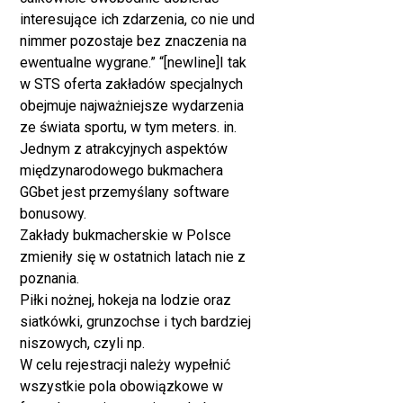
interesujące ich zdarzenia, co nie und
nimmer pozostaje bez znaczenia na
ewentualne wygrane.” “[newline]I tak
w STS oferta zakładów specjalnych
obejmuje najważniejsze wydarzenia
ze świata sportu, w tym meters. in.
Jednym z atrakcyjnych aspektów
międzynarodowego bukmachera
GGbet jest przemyślany software
bonusowy.
Zakłady bukmacherskie w Polsce
zmieniły się w ostatnich latach nie z
poznania.
Piłki nożnej, hokeja na lodzie oraz
siatkówki, grunzochse i tych bardziej
niszowych, czyli np.
W celu rejestracji należy wypełnić
wszystkie pola obowiązkowe w