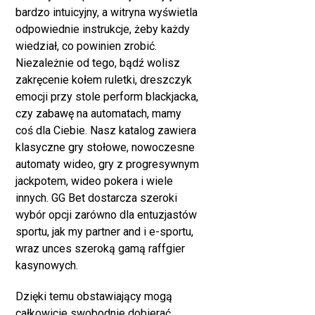
bardzo intuicyjny, a witryna wyświetla
odpowiednie instrukcje, żeby każdy
wiedział, co powinien zrobić.
Niezależnie od tego, bądź wolisz
zakręcenie kołem ruletki, dreszczyk
emocji przy stole perform blackjacka,
czy zabawę na automatach, mamy
coś dla Ciebie. Nasz katalog zawiera
klasyczne gry stołowe, nowoczesne
automaty wideo, gry z progresywnym
jackpotem, wideo pokera i wiele
innych. GG Bet dostarcza szeroki
wybór opcji zarówno dla entuzjastów
sportu, jak my partner and i e-sportu,
wraz unces szeroką gamą raffgier
kasynowych.
Dzięki temu obstawiający mogą
całkowicie swobodnie dobierać