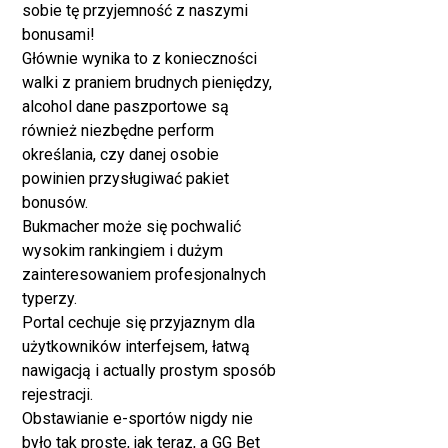
sobie tę przyjemność z naszymi
bonusami!
Głównie wynika to z konieczności
walki z praniem brudnych pieniędzy,
alcohol dane paszportowe są
również niezbędne perform
określania, czy danej osobie
powinien przysługiwać pakiet
bonusów.
Bukmacher może się pochwalić
wysokim rankingiem i dużym
zainteresowaniem profesjonalnych
typerzy.
Portal cechuje się przyjaznym dla
użytkowników interfejsem, łatwą
nawigacją i actually prostym sposób
rejestracji.
Obstawianie e-sportów nigdy nie
było tak proste, jak teraz, a GG Bet