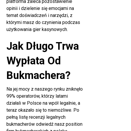
platforma zaleca pozostawienie
opinii i dzielenie się emocjami na
temat doświadczeń i narzędzi, z
którymi masz do czynienia podczas
użytkowania gier kasynowych.
Jak Długo Trwa
Wypłata Od
Bukmachera?
Na jej mocy z naszego rynku zniknęło
99% operatorów, którzy latami
działali w Polsce na wpół legalnie, a
teraz okazało się to niemożliwe. Po
pełną listę recenzji legalnych
bukmacherów odwiedź nasz position