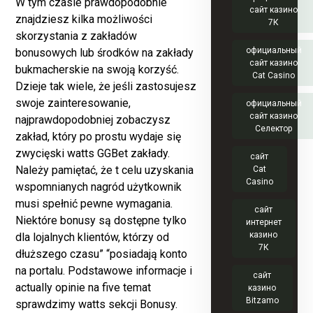
W tym czasie prawdopodobnie
сайт казино
znajdziesz kilka możliwości
7К
skorzystania z zakładów
официальный
bonusowych lub środków na zakłady
сайт казино
bukmacherskie na swoją korzyść.
Cat Casino
Dzieje tak wiele, że jeśli zastosujesz
swoje zainteresowanie,
официальный
сайт казино
najprawdopodobniej zobaczysz
Селектор
zakład, który po prostu wydaje się
zwycięski watts GGBet zakłady.
сайт
Należy pamiętać, że t celu uzyskania
Cat
Casino
wspomnianych nagród użytkownik
musi spełnić pewne wymagania.
сайт
Niektóre bonusy są dostępne tylko
интернет
казино
dla lojalnych klientów, którzy od
7К
dłuższego czasu” “posiadają konto
na portalu. Podstawowe informacje i
сайт
actually opinie na five temat
казино
Bitzamo
sprawdzimy watts sekcji Bonusy.