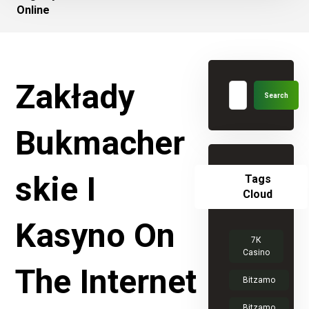
Online
Zakłady
Bukmacher
skie I
Tags
Cloud
Kasyno On
7К
Casino
The Internet
Bitzamo
Bitzamo