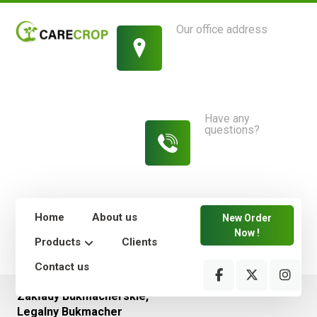
Our office address
1214 King Street,
New York
Have any
questions?
813-454-
7582
Home
About us
New Order
Now !
Products
Clients
Contact us
Zakłady Bukmacherskie,
Legalny Bukmacher