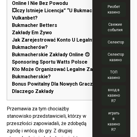
Online I Nie Bez Powodu
Риобет
💥czy Istnieje Licencja” “U Bukmachera
казино
Vulkanbet?
Bukmacher Betters
Свежие
события
Zakłady Em Żywo
Jak Zarejestrować Konto U Legalnych
Селектор
Bukmacherów?
Bukmacherskie Zakłady Online 🙃
Селектор
казино
Sponsoring Sportu Watts Polsce
Kto Może Organizować Legalne Zakłady
ТОП
Bukmacherskie?
казино
Bonus Powitalny Dla Nowych Graczy
вход в
Dlaczego Zakłady
казино
R7
Przemawia za tym chociażby
играть
stanowisko przedstawicieli, którzy w
в
przeszłości zapowiadali, że zdobędą
казино
R7
zgodę i wrócą do gry. Z drugiej