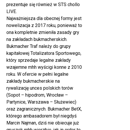
prezentuje się również w STS chollo
LIVE.
Najważniejsza dla obecnej formy jest
nowelizacja z 2017 roku, ponieważ to
ona kompletnie zmieniła zasady gry
na zakładach bukmacherskich.
Bukmacher Traf należy do grupy
kapitałowej Totalizatora Sportowego,
który sprzedaje legalne zakłady
wzajemne mhh wyścigi konne z 2010
roku. W ofercie w pełni legalne
zakłady bukmacherskie na
rywalizację unces polskich torów
(Sopot – hipodrom, Wrocław –
Partynice, Warszawa – Służewiec)
oraz zagranicznych. Bukmacher BetX,
którego ambasadorem był niegdyś
Marcin Najman, dziś nie obiecuje już
gruszek mhh wierzbie, jak in order to