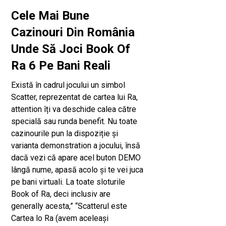
Cele Mai Bune
Cazinouri Din România
Unde Să Joci Book Of
Ra 6 Pe Bani Reali
Există în cadrul jocului un simbol
Scatter, reprezentat de cartea lui Ra,
attention îți va deschide calea către
specială sau runda benefit. Nu toate
cazinourile pun la dispoziție și
varianta demonstration a jocului, însă
dacă vezi că apare acel buton DEMO
lângă nume, apasă acolo și te vei juca
pe bani virtuali. La toate sloturile
Book of Ra, deci inclusiv are
generally acesta,” “Scatterul este
Cartea lo Ra (avem aceleași