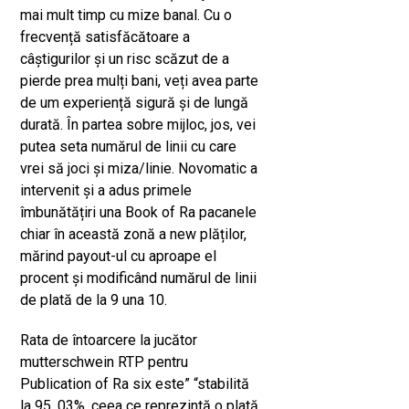
mai mult timp cu mize banal. Cu o
frecvență satisfăcătoare a
câștigurilor și un risc scăzut de a
pierde prea mulți bani, veți avea parte
de um experiență sigură și de lungă
durată. În partea sobre mijloc, jos, vei
putea seta numărul de linii cu care
vrei să joci și miza/linie. Novomatic a
intervenit și a adus primele
îmbunătățiri una Book of Ra pacanele
chiar în această zonă a new plăților,
mărind payout-ul cu aproape el
procent și modificând numărul de linii
de plată de la 9 una 10.
Rata de întoarcere la jucător
mutterschwein RTP pentru
Publication of Ra six este” “stabilită
la 95, 03%, ceea ce reprezintă o plată