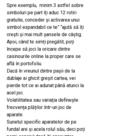
Spre exemplu, minim 3 astfel sobre
simboluri pe part îți aduc 12 rotiri
gratuite, conceder și activarea unui
simbol expandabil ce te” “ajută să îți
crești și mai mult șansele de câștig.
Apoi, când te simți pregătit, poți
începe să joci la oricare dintre
casinourile online la proper care se
află în portofoliu.
Dacă în vreunul dintre pașii de la
dublaje ai ghicit greșit cartea, vei
pierde tot ce ai adunat până atunci la
acel joc.
Volatilitatea sau variația definește
frecvența plăților într-un joc de
aparate.
Sunetul specific aparatelor de pe
fundal are și acela rolul său, deci poți