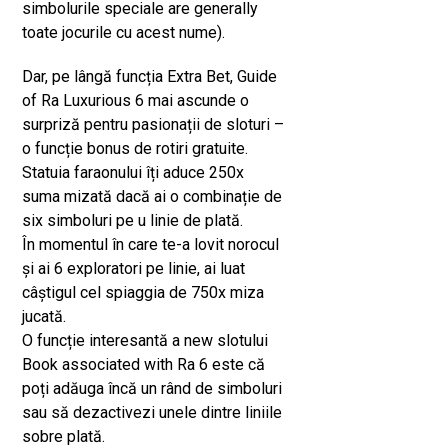
simbolurile speciale are generally
toate jocurile cu acest nume).
Dar, pe lângă funcția Extra Bet, Guide
of Ra Luxurious 6 mai ascunde o
surpriză pentru pasionații de sloturi –
o funcție bonus de rotiri gratuite.
Statuia faraonului îți aduce 250x
suma mizată dacă ai o combinație de
six simboluri pe u linie de plată.
În momentul în care te-a lovit norocul
și ai 6 exploratori pe linie, ai luat
câștigul cel spiaggia de 750x miza
jucată.
O funcție interesantă a new slotului
Book associated with Ra 6 este că
poți adăuga încă un rând de simboluri
sau să dezactivezi unele dintre liniile
sobre plată.