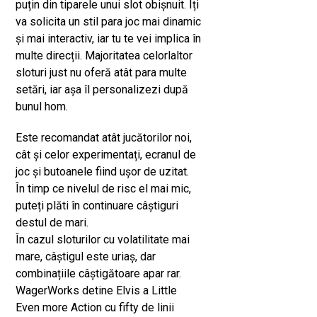
puțin din tiparele unui slot obișnuit. Îți
va solicita un stil para joc mai dinamic
și mai interactiv, iar tu te vei implica în
multe direcții. Majoritatea celorlaltor
sloturi just nu oferă atât para multe
setări, iar așa îl personalizezi după
bunul hom.
Este recomandat atât jucătorilor noi,
cât și celor experimentați, ecranul de
joc și butoanele fiind ușor de uzitat.
În timp ce nivelul de risc el mai mic,
puteți plăti în continuare câștiguri
destul de mari.
În cazul sloturilor cu volatilitate mai
mare, câștigul este uriaș, dar
combinațiile câștigătoare apar rar.
WagerWorks detine Elvis a Little
Even more Action cu fifty de linii