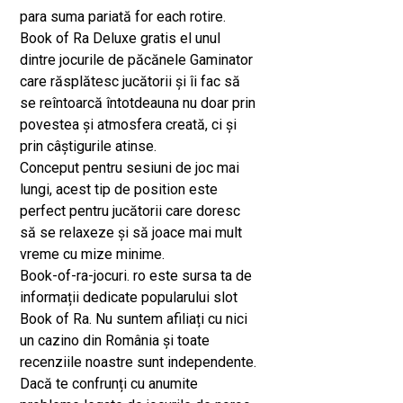
para suma pariată for each rotire.
Book of Ra Deluxe gratis el unul
dintre jocurile de păcănele Gaminator
care răsplătesc jucătorii și îi fac să
se reîntoarcă întotdeauna nu doar prin
povestea și atmosfera creată, ci și
prin câștigurile atinse.
Conceput pentru sesiuni de joc mai
lungi, acest tip de position este
perfect pentru jucătorii care doresc
să se relaxeze și să joace mai mult
vreme cu mize minime.
Book-of-ra-jocuri. ro este sursa ta de
informații dedicate popularului slot
Book of Ra. Nu suntem afiliați cu nici
un cazino din România și toate
recenziile noastre sunt independente.
Dacă te confrunți cu anumite