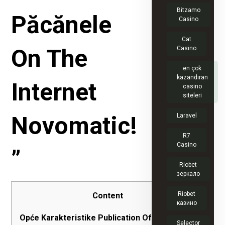
Bitzamo
Păcănele
Casino
Cat
On The
Casino
en çok
kazandıran
Internet
casino
siteleri
Novomatic!
Laravel
R7
Casino
”
Riobet
зеркало
Riobet
Content
казино
Opće Karakteristike Publication Of Ra 6
Selector