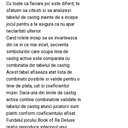
Cu toate ca fiecare joc este diferit, te
sfatuim sa citesti si sa analizezi
tabelul de castig inainte de a incepe
jocul pentru a te asigura ca nu apar
neclaritati ulterior.
Cand rolele incep sa se invarteasca
din ce in ce mai incet, secventa
simbolurilor care ocupa linia de
castig active este comparata cu
combinatia din tabelul de castig.
Acest tabel afiseaza atat lista de
combinatii posibile si valide pentru o
linie de plata, cat si coeficientul
mizei. Daca una din liniile de castig
active contine combinatiile validate in
tabelul de castig atunci jucatorii sunt
platiti conform coeficientului afisat.
Fundalul jocului Book of Ra Deluxe
gratis reproduce interiorul unui