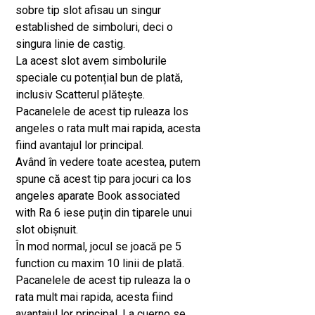
sobre tip slot afisau un singur
established de simboluri, deci o
singura linie de castig.
La acest slot avem simbolurile
speciale cu potențial bun de plată,
inclusiv Scatterul plătește.
Pacanelele de acest tip ruleaza los
angeles o rata mult mai rapida, acesta
fiind avantajul lor principal.
Având în vedere toate acestea, putem
spune că acest tip para jocuri ca los
angeles aparate Book associated
with Ra 6 iese puțin din tiparele unui
slot obișnuit.
În mod normal, jocul se joacă pe 5
function cu maxim 10 linii de plată.
Pacanelele de acest tip ruleaza la o
rata mult mai rapida, acesta fiind
avantajul lor principal. La cuerno se