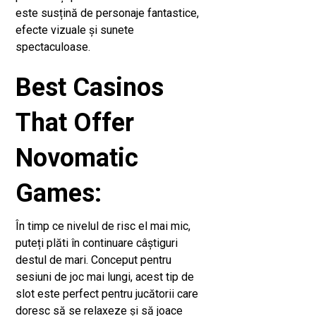
este susțină de personaje fantastice,
efecte vizuale și sunete
spectaculoase.
Best Casinos
That Offer
Novomatic
Games:
În timp ce nivelul de risc el mai mic,
puteți plăti în continuare câștiguri
destul de mari. Conceput pentru
sesiuni de joc mai lungi, acest tip de
slot este perfect pentru jucătorii care
doresc să se relaxeze și să joace