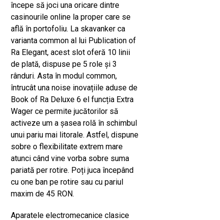
începe să joci una oricare dintre
casinourile online la proper care se
află în portofoliu. La skavanker ca
varianta common al lui Publication of
Ra Elegant, acest slot oferă 10 linii
de plată, dispuse pe 5 role și 3
rânduri. Asta în modul common,
întrucât una noise inovațiile aduse de
Book of Ra Deluxe 6 el funcția Extra
Wager ce permite jucătorilor să
activeze um a șasea rolă în schimbul
unui pariu mai litorale. Astfel, dispune
sobre o flexibilitate extrem mare
atunci când vine vorba sobre suma
pariată per rotire. Poți juca începând
cu one ban pe rotire sau cu pariul
maxim de 45 RON.
Aparatele electromecanice clasice