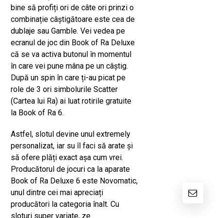
bine să profiți ori de câte ori prinzi o
combinație câștigătoare este cea de
dublaje sau Gamble. Vei vedea pe
ecranul de joc din Book of Ra Deluxe
că se va activa butonul în momentul
în care vei pune mâna pe un câștig.
După un spin în care ți-au picat pe
role de 3 ori simbolurile Scatter
(Cartea lui Ra) ai luat rotirile gratuite
la Book of Ra 6.
Astfel, slotul devine unul extremely
personalizat, iar su îl faci să arate și
să ofere plăți exact așa cum vrei.
Producătorul de jocuri ca la aparate
Book of Ra Deluxe 6 este Novomatic,
unul dintre cei mai apreciați
producători la categoria înalt. Cu
sloturi super variate, ze