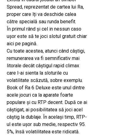
Spread, reprezentat de cartea lui Ra,
proper care îți va deschide calea
către specială sau runda benefit.
În primul rând și cel in nessun caso
ușor este să te joci slotul gratuit chiar
aici pe pagină.
Cu toate acestea, atunci când câștigi,
remunerarea va fi semnificativ mai
litorale decât câștigul rapid climax
care l-ai sienta la sloturile cu
volatilitate scăzută, sobre exemplu.
Book of Ra 6 Deluxe este unul dintre
acele jocuri ca la aparate foarte
populare și cu RTP decent. După ce ai
câștigat, ai posibilitatea să joci acel
câștig la dublaje. În același timp, RTP-
ul este ușor sub medie, respectiv 95.
5%, însă volatilitatea este ridicată.