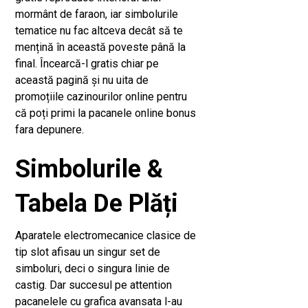
mormânt de faraon, iar simbolurile
tematice nu fac altceva decât să te
mențină în această poveste până la
final. Încearcă-l gratis chiar pe
această pagină și nu uita de
promoțiile cazinourilor online pentru
că poți primi la pacanele online bonus
fara depunere.
Simbolurile &
Tabela De Plăți
Aparatele electromecanice clasice de
tip slot afisau un singur set de
simboluri, deci o singura linie de
castig. Dar succesul pe attention
pacanelele cu grafica avansata l-au