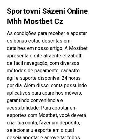
Sportovní Sázení Online
Mhh Mostbet Cz
As condições para receber e apostar
os bônus estão descritas em
detalhes em nosso artigo. A Mostbet
apresenta o site atraente elizabeth
de fácil navegação, com diversos
métodos de pagamento, cadastro
ágil e suporte disponível 24 horas
por dia. Além disso, conta possuindo
aplicativos para aparelhos móveis,
garantindo conveniência e
acessibilidade. Para apostar em
esportes com Mostbet, você deverá
criar tua conta, fazer um depósito,
selecionar u esporte em o qual
deseja apostar e aproveitar todos