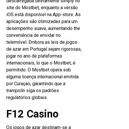
descarregada diretamente simply no
site do Mostbet, enquanto a versão
iOS está disponível na App-store. As
aplicações são otimizadas para um
desempenho suave, aumentando the
conveniência de envidar no
telemóvel. Embora as leis de jogos
de azar em Portugal sejam rigorosas,
jogar no ano de plataformas
internacionais, lo que o Mostbet, é
permitido. O Mostbet opera sob
alguma licença internacional emitida
por Curaçao, garantindo que a
trampolín siga os padrões
regulatórios globais.
F12 Casino
Os jogos de azar destinam-se a