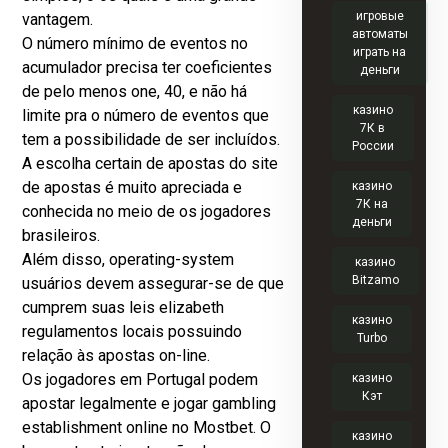
игровые
vantagem.
автоматы
O número mínimo de eventos no
играть на
acumulador precisa ter coeficientes
деньги
de pelo menos one, 40, e não há
казино
limite pra o número de eventos que
7К в
tem a possibilidade de ser incluídos.
России
A escolha certain de apostas do site
de apostas é muito apreciada e
казино
7К на
conhecida no meio de os jogadores
деньги
brasileiros.
Além disso, operating-system
казино
Bitzamo
usuários devem assegurar-se de que
cumprem suas leis elizabeth
казино
regulamentos locais possuindo
Turbo
relação às apostas on-line.
Os jogadores em Portugal podem
казино
Кэт
apostar legalmente e jogar gambling
establishment online no Mostbet. O
казино