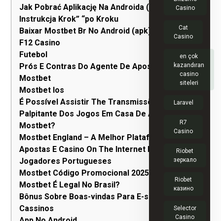
Jak Pobrać Aplikację Na Androida (apk) –
Casino
Instrukcja Krok” “po Kroku
Cat
Baixar Mostbet Br No Android (apk) E Ios
Casino
F12 Casino
Futebol
en çok
Prós E Contras Do Agente De Apostas Do
kazandıran
casino
Mostbet
siteleri
Mostbet Ios
É Possível Assistir The Transmissões Ao
Laravel
Palpitante Dos Jogos Em Casa De Apostas
R7
Mostbet?
Casino
Mostbet England – A Melhor Plataforma De
Apostas E Casino On The Internet Para
Riobet
Jogadores Portugueses
зеркало
Mostbet Código Promocional 2025
Riobet
Mostbet É Legal No Brasil?
казино
Bônus Sobre Boas-vindas Para E-sports E
Cassinos
Selector
Casino
App No Android