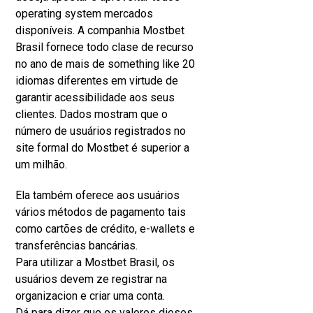
operating system mercados
disponíveis. A companhia Mostbet
Brasil fornece todo clase de recurso
no ano de mais de something like 20
idiomas diferentes em virtude de
garantir acessibilidade aos seus
clientes. Dados mostram que o
número de usuários registrados no
site formal do Mostbet é superior a
um milhão.
Ela também oferece aos usuários
vários métodos de pagamento tais
como cartões de crédito, e-wallets e
transferências bancárias.
Para utilizar a Mostbet Brasil, os
usuários devem ze registrar na
organizacion e criar uma conta.
Dá para dizer que os valores dieses