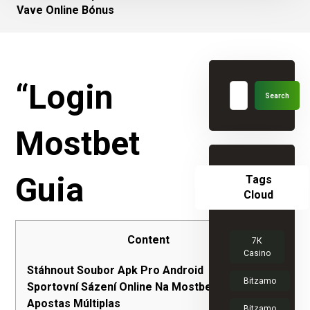
Vave Online Bónus
“Login
Mostbet
Guia
Tags
Cloud
Content
7К
Casino
Stáhnout Soubor Apk Pro Android
Bitzamo
Sportovní Sázení Online Na Mostbet Cz
Apostas Múltiplas
Bitzamo