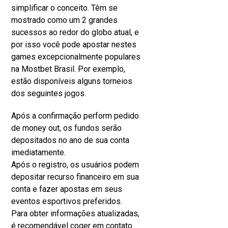
simplificar o conceito. Têm se
mostrado como um 2 grandes
sucessos ao redor do globo atual, e
por isso você pode apostar nestes
games excepcionalmente populares
na Mostbet Brasil. Por exemplo,
estão disponíveis alguns torneios
dos seguintes jogos.
Após a confirmação perform pedido
de money out, os fundos serão
depositados no ano de sua conta
imediatamente.
Após o registro, os usuários podem
depositar recurso financeiro em sua
conta e fazer apostas em seus
eventos esportivos preferidos.
Para obter informações atualizadas,
é recomendável coger em contato