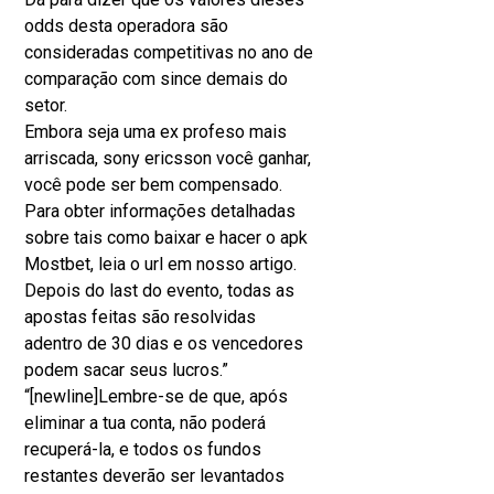
odds desta operadora são
consideradas competitivas no ano de
comparação com since demais do
setor.
Embora seja uma ex profeso mais
arriscada, sony ericsson você ganhar,
você pode ser bem compensado.
Para obter informações detalhadas
sobre tais como baixar e hacer o apk
Mostbet, leia o url em nosso artigo.
Depois do last do evento, todas as
apostas feitas são resolvidas
adentro de 30 dias e os vencedores
podem sacar seus lucros.”
“[newline]Lembre-se de que, após
eliminar a tua conta, não poderá
recuperá-la, e todos os fundos
restantes deverão ser levantados