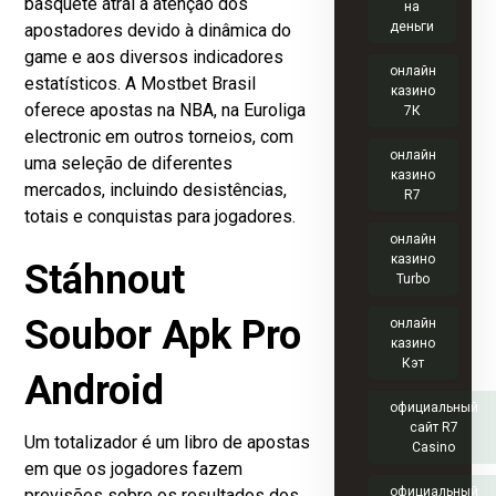
basquete atrai a atenção dos
на
деньги
apostadores devido à dinâmica do
game e aos diversos indicadores
онлайн
estatísticos. A Mostbet Brasil
казино
oferece apostas na NBA, na Euroliga
7К
electronic em outros torneios, com
онлайн
uma seleção de diferentes
казино
mercados, incluindo desistências,
R7
totais e conquistas para jogadores.
онлайн
казино
Stáhnout
Turbo
Soubor Apk Pro
онлайн
казино
Кэт
Android
официальный
сайт R7
Um totalizador é um libro de apostas
Casino
em que os jogadores fazem
официальный
previsões sobre os resultados dos