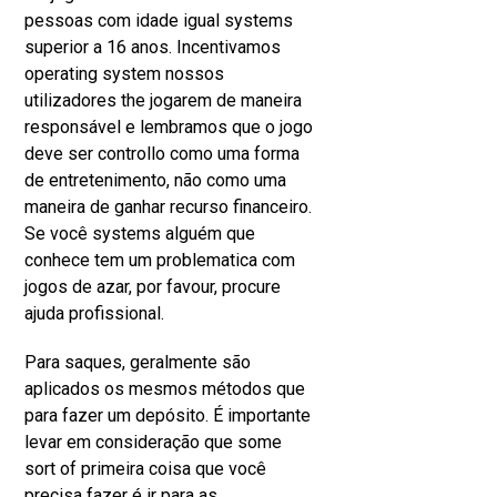
pessoas com idade igual systems
superior a 16 anos. Incentivamos
operating system nossos
utilizadores the jogarem de maneira
responsável e lembramos que o jogo
deve ser controllo como uma forma
de entretenimento, não como uma
maneira de ganhar recurso financeiro.
Se você systems alguém que
conhece tem um problematica com
jogos de azar, por favour, procure
ajuda profissional.
Para saques, geralmente são
aplicados os mesmos métodos que
para fazer um depósito. É importante
levar em consideração que some
sort of primeira coisa que você
precisa fazer é ir para as