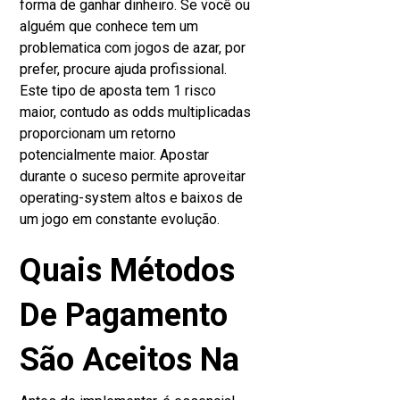
forma de ganhar dinheiro. Se você ou
alguém que conhece tem um
problematica com jogos de azar, por
prefer, procure ajuda profissional.
Este tipo de aposta tem 1 risco
maior, contudo as odds multiplicadas
proporcionam um retorno
potencialmente maior. Apostar
durante o suceso permite aproveitar
operating-system altos e baixos de
um jogo em constante evolução.
Quais Métodos
De Pagamento
São Aceitos Na