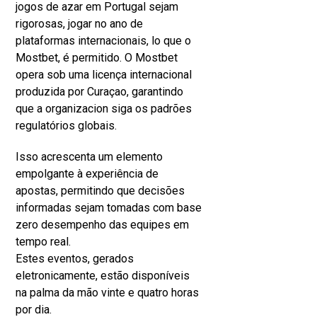
jogos de azar em Portugal sejam
rigorosas, jogar no ano de
plataformas internacionais, lo que o
Mostbet, é permitido. O Mostbet
opera sob uma licença internacional
produzida por Curaçao, garantindo
que a organizacion siga os padrões
regulatórios globais.
Isso acrescenta um elemento
empolgante à experiência de
apostas, permitindo que decisões
informadas sejam tomadas com base
zero desempenho das equipes em
tempo real.
Estes eventos, gerados
eletronicamente, estão disponíveis
na palma da mão vinte e quatro horas
por dia.