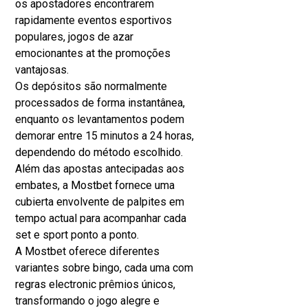
os apostadores encontrarem
rapidamente eventos esportivos
populares, jogos de azar
emocionantes at the promoções
vantajosas.
Os depósitos são normalmente
processados de forma instantânea,
enquanto os levantamentos podem
demorar entre 15 minutos a 24 horas,
dependendo do método escolhido.
Além das apostas antecipadas aos
embates, a Mostbet fornece uma
cubierta envolvente de palpites em
tempo actual para acompanhar cada
set e sport ponto a ponto.
A Mostbet oferece diferentes
variantes sobre bingo, cada uma com
regras electronic prêmios únicos,
transformando o jogo alegre e