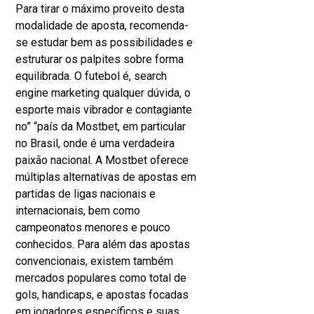
Para tirar o máximo proveito desta
modalidade de aposta, recomenda-
se estudar bem as possibilidades e
estruturar os palpites sobre forma
equilibrada. O futebol é, search
engine marketing qualquer dúvida, o
esporte mais vibrador e contagiante
no” “país da Mostbet, em particular
no Brasil, onde é uma verdadeira
paixão nacional. A Mostbet oferece
múltiplas alternativas de apostas em
partidas de ligas nacionais e
internacionais, bem como
campeonatos menores e pouco
conhecidos. Para além das apostas
convencionais, existem também
mercados populares como total de
gols, handicaps, e apostas focadas
em jogadores específicos e suas