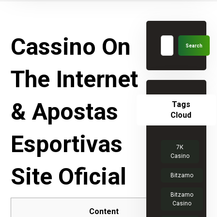
Cassino On
The Internet
& Apostas
Tags
Cloud
Esportivas
7К
Casino
Site Oficial
Bitzamo
Bitzamo
Casino
Content