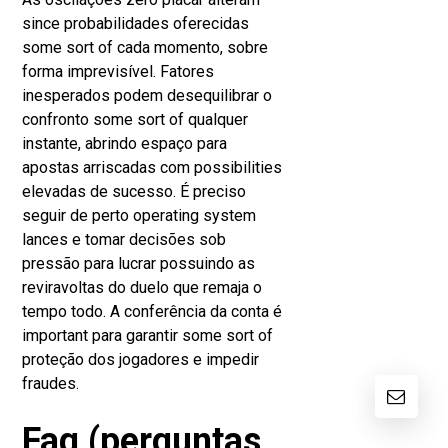
since probabilidades oferecidas
some sort of cada momento, sobre
forma imprevisível. Fatores
inesperados podem desequilibrar o
confronto some sort of qualquer
instante, abrindo espaço para
apostas arriscadas com possibilities
elevadas de sucesso. É preciso
seguir de perto operating system
lances e tomar decisões sob
pressão para lucrar possuindo as
reviravoltas do duelo que remaja o
tempo todo. A conferência da conta é
important para garantir some sort of
proteção dos jogadores e impedir
fraudes.
Faq (perguntas