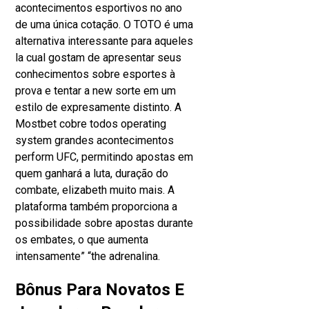
acontecimentos esportivos no ano
de uma única cotação. O TOTO é uma
alternativa interessante para aqueles
la cual gostam de apresentar seus
conhecimentos sobre esportes à
prova e tentar a new sorte em um
estilo de expresamente distinto. A
Mostbet cobre todos operating
system grandes acontecimentos
perform UFC, permitindo apostas em
quem ganhará a luta, duração do
combate, elizabeth muito mais. A
plataforma também proporciona a
possibilidade sobre apostas durante
os embates, o que aumenta
intensamente” “the adrenalina.
Bônus Para Novatos E