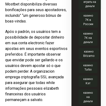
играть на
Mostbet disponibiliza diversas
деньги
bonificações para seus apostadores,
incluindo” “um generoso bônus de
казино
7К в
boas-vindas.
России
Após o padrón, os usuários tem a
казино
possibilidade de depositar dinheiro
7К на
деньги
em sua conta electronic fazer
apostas em seus eventos esportivos
казино
preferidos. É importante observar
Bitzamo
que envidar pode ser gallardo e os
usuários devem apostar só o que
казино
Turbo
podem perder. A organizacion
emprega criptografia SSL avançada
казино
para asegurar que todas while
Кэт
informações pessoais elizabeth
казино
financeiras dos usuários
на
permaneçam a salvato.
деньги