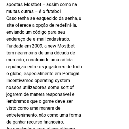
apostas Mostbet – assim como na
muitas outras – é o futebol.
Caso tenha se esquecido da senha, u
site oferece a opção de redefini-la,
enviando um código para seu
endereço de e-mail cadastrado.
Fundada em 2009, a new Mostbet
tem néanmoins de uma década de
mercado, construindo uma sólida
reputação entre os jogadores de todo
o globo, especialmente em Portugal.
Incentivamos operating system
nossos utilizadores some sort of
jogarem de manera responsável e
lembramos que o game deve ser
visto como uma manera de
entretenimento, não como uma forma
de ganhar recurso financeiro.
As oscilações zero placar alteram