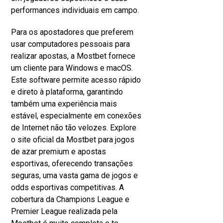
performances individuais em campo.
Para os apostadores que preferem
usar computadores pessoais para
realizar apostas, a Mostbet fornece
um cliente para Windows e macOS.
Este software permite acesso rápido
e direto à plataforma, garantindo
também uma experiência mais
estável, especialmente em conexões
de Internet não tão velozes. Explore
o site oficial da Mostbet para jogos
de azar premium e apostas
esportivas, oferecendo transações
seguras, uma vasta gama de jogos e
odds esportivas competitivas. A
cobertura da Champions League e
Premier League realizada pela