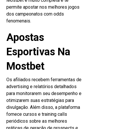
Mostbet é muito completa e te
permite apostar nos melhores jogos
dos campeonatos com odds
fenomenais.
Apostas
Esportivas Na
Mostbet
Os afiliados recebem ferramentas de
advertising e relatórios detalhados
para monitorarem seu desempenho e
otimizarem suas estratégias para
divulgação. Além disso, a plataforma
fornece cursos e training calls
periódicos sobre as melhores
práticas de geração de prospects e