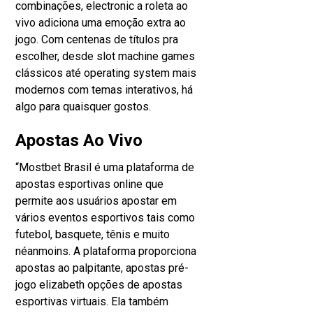
combinações, electronic a roleta ao
vivo adiciona uma emoção extra ao
jogo. Com centenas de títulos pra
escolher, desde slot machine games
clássicos até operating system mais
modernos com temas interativos, há
algo para quaisquer gostos.
Apostas Ao Vivo
“Mostbet Brasil é uma plataforma de
apostas esportivas online que
permite aos usuários apostar em
vários eventos esportivos tais como
futebol, basquete, tênis e muito
néanmoins. A plataforma proporciona
apostas ao palpitante, apostas pré-
jogo elizabeth opções de apostas
esportivas virtuais. Ela também