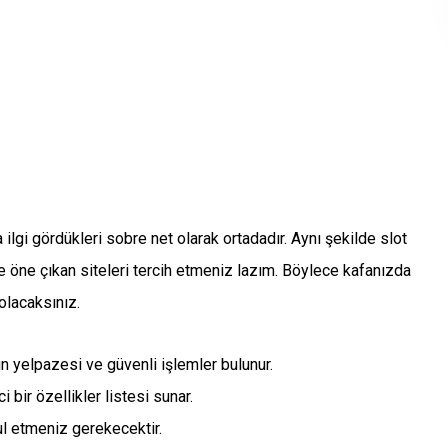
ilgi gördükleri sobre net olarak ortadadır. Aynı şekilde slot
 öne çıkan siteleri tercih etmeniz lazım. Böylece kafanızda
olacaksınız.
un yelpazesi ve güvenli işlemler bulunur.
 bir özellikler listesi sunar.
bul etmeniz gerekecektir.