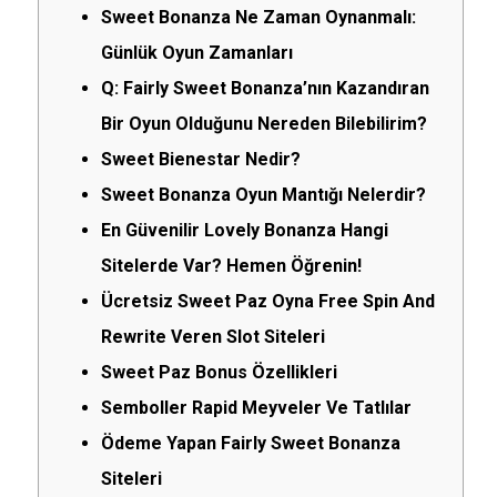
Sweet Bonanza Ne Zaman Oynanmalı:
Günlük Oyun Zamanları
Q: Fairly Sweet Bonanza’nın Kazandıran
Bir Oyun Olduğunu Nereden Bilebilirim?
Sweet Bienestar Nedir?
Sweet Bonanza Oyun Mantığı Nelerdir?
En Güvenilir Lovely Bonanza Hangi
Sitelerde Var? Hemen Öğrenin!
Ücretsiz Sweet Paz Oyna Free Spin And
Rewrite Veren Slot Siteleri
Sweet Paz Bonus Özellikleri
Semboller Rapid Meyveler Ve Tatlılar
Ödeme Yapan Fairly Sweet Bonanza
Siteleri