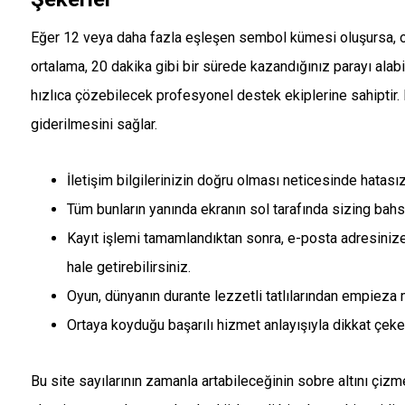
Eğer 12 veya daha fazla eşleşen sembol kümesi oluşursa, oy
ortalama, 20 dakika gibi bir sürede kazandığınız parayı alabili
hızlıca çözebilecek profesyonel destek ekiplerine sahiptir.
giderilmesini sağlar.
İletişim bilgilerinizin doğru olması neticesinde hatası
Tüm bunların yanında ekranın sol tarafında sizing bahsi
Kayıt işlemi tamamlandıktan sonra, e-posta adresinize
hale getirebilirsiniz.
Oyun, dünyanın durante lezzetli tatlılarından empieza
Ortaya koyduğu başarılı hizmet anlayışıyla dikkat çek
Bu site sayılarının zamanla artabileceğinin sobre altını çiz