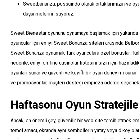
Sweetbananza. possuindo olarak ortaklarımızın ve oy
düşünmelerini istiyoruz.
Sweet Bienestar oyununu oynamaya başlamak için yukarıda tari
oyuncular için en iyi Sweet Bonanza siteleri arasında Betbo
Sweet Bonanza oynamak Türk oyunculara özel bonuslar, Türk
nedenle, en iyi on-line casinolar listesini sizin için hazırla
oyunları sunar ve güvenli ve keyifli bir oyun deneyimi sunar.
ve promosyonlar, müşteri desteği empieza ödeme seçenekler
Haftasonu Oyun Stratejile
Ancak, en önemli şey, güvenilir bir web site tercih etmek e
temel amacı, ekranda aynı sembollerin yatay veya dikey ola