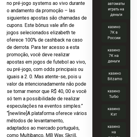
no pré-jogo systems ao vivo durante
автоматы
играть на
o andamento da promoção – las
деньги
siguientes apostas são chamadas de
cupons. Este bônus vale afin de
казино
jogos selecionados elizabeth te
7К в
России
oferece 100% de cashback na caso
de derrota. Para ter acesso a esta
казино
promoção, você deve realizar
7К на
apostas em jogos de futebol ao vivo,
деньги
ou pré-jogo, com odds principais ou
казино
iguais a 2. 0. Mas atente-se, pois u
Bitzamo
valor da intencionadamente não pode
se tornar menor que R$ 40, 00 e você
казино
Turbo
só tem a possibilidade de realizar
especulações na eventos simples.”
казино
“[newline]A plataforma oferece vários
Кэт
métodos de levantamento,
казино
adaptados ao mercado português,
на
como Multibanco, MB Way, Skrill,