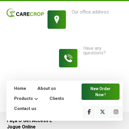
Our office address
1214 King Street,
New York
Have any
questions?
813-454-
7582
Home
About us
New Order
Now !
Products
Clients
Contact us
Faça O Get Access E
Jogue Online