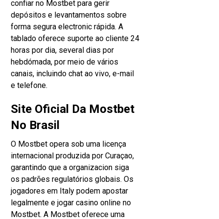
confiar no Mostbet para gerir
depósitos e levantamentos sobre
forma segura electronic rápida. A
tablado oferece suporte ao cliente 24
horas por dia, several dias por
hebdómada, por meio de vários
canais, incluindo chat ao vivo, e-mail
e telefone.
Site Oficial Da Mostbet
No Brasil
O Mostbet opera sob uma licença
internacional produzida por Curaçao,
garantindo que a organizacion siga
os padrões regulatórios globais. Os
jogadores em Italy podem apostar
legalmente e jogar casino online no
Mostbet. A Mostbet oferece uma