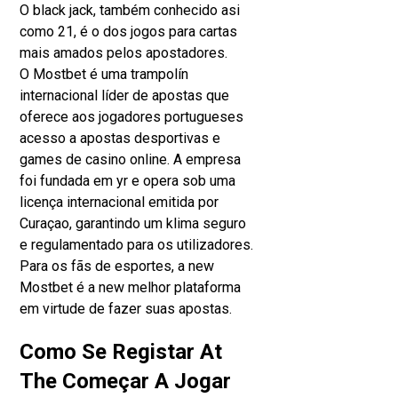
O black jack, também conhecido asi
como 21, é o dos jogos para cartas
mais amados pelos apostadores.
O Mostbet é uma trampolín
internacional líder de apostas que
oferece aos jogadores portugueses
acesso a apostas desportivas e
games de casino online. A empresa
foi fundada em yr e opera sob uma
licença internacional emitida por
Curaçao, garantindo um klima seguro
e regulamentado para os utilizadores.
Para os fãs de esportes, a new
Mostbet é a new melhor plataforma
em virtude de fazer suas apostas.
Como Se Registar At
The Começar A Jogar