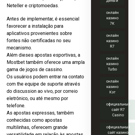
деньги
Neteller e criptomoedas.
онлайн
Antes de implementar, é essencial
казино
7К
favorecer a instalação para
aplicativos provenientes sobre
онлайн
fontes não certificadas no seu
казино
R7
mecanismo.
Além dieses apostas esportivas, a
онлайн
Mostbet também oferece uma ampla
казино
gama de jogos de cassino.
Turbo
Os usuários podem entrar na contato
онлайн
com the equipe de suporte através
казино
do discussion ao vivo, por correio
Кэт
eletrônico, ou até mesmo por
официальный
telefone.
сайт R7
As apostas expressas, também
Casino
conhecidas como apostas
multilinhas, oferecem grande
официальный
сайт казино
versatilidade em relação às apostas