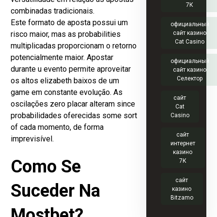
7К
combinadas tradicionais.
Este formato de aposta possui um
официальный
risco maior, mas as probabilities
сайт казино
Cat Casino
multiplicadas proporcionam o retorno
potencialmente maior. Apostar
официальный
durante u evento permite aproveitar
сайт казино
Селектор
os altos elizabeth baixos de um
game em constante evolução. As
сайт
oscilações zero placar alteram since
Cat
probabilidades oferecidas some sort
Casino
of cada momento, de forma
сайт
imprevisível.
интернет
казино
Como Se
7К
сайт
Suceder Na
казино
Bitzamo
Mostbet?