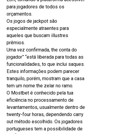
para jogadores de todos os
orçamentos.
Os jogos de jackpot são
especialmente atraentes para
aqueles que buscam illustres
prêmios.
Uma vez confirmada, the conta do
jogador” “está liberada para todas as
funcionalidades, to que inclui saques.
Estes informações podem parecer
tranquilo, porém, mostram que a casa
tem um nome the zelar no ramo.
O Mostbet é conhecido pela tua
eficiência no processamento de
levantamentos, usualmente dentro de
twenty-four horas, dependendo carry
out método escolhido. Os jogadores
portugueses tem a possibilidade de