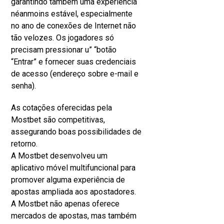
garantindo também uma experiência
néanmoins estável, especialmente
no ano de conexões de Internet não
tão velozes. Os jogadores só
precisam pressionar u” “botão
“Entrar” e fornecer suas credenciais
de acesso (endereço sobre e-mail e
senha).
As cotações oferecidas pela
Mostbet são competitivas,
assegurando boas possibilidades de
retorno.
A Mostbet desenvolveu um
aplicativo móvel multifuncional para
promover alguma experiência de
apostas ampliada aos apostadores.
A Mostbet não apenas oferece
mercados de apostas, mas também