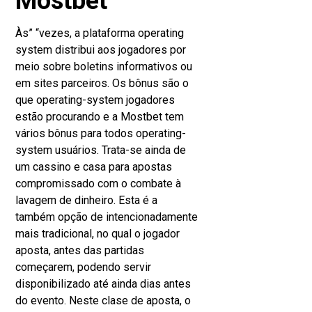
Mostbet
Às” “vezes, a plataforma operating
system distribui aos jogadores por
meio sobre boletins informativos ou
em sites parceiros. Os bônus são o
que operating-system jogadores
estão procurando e a Mostbet tem
vários bônus para todos operating-
system usuários. Trata-se ainda de
um cassino e casa para apostas
compromissado com o combate à
lavagem de dinheiro. Esta é a
também opção de intencionadamente
mais tradicional, no qual o jogador
aposta, antes das partidas
começarem, podendo servir
disponibilizado até ainda dias antes
do evento. Neste clase de aposta, o