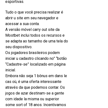
esportivas.
Tudo o que você precisa realizar é
abrir u site em seu navegador e
acessar a sua conta.
A versão móvel carry out site da
Mostbet inclui todos os recursos e
se adapta ao tamanho de uma tela do
seu dispositivo.
Os jogadores brasileiros podem
iniciar u cadastro clicando no” “botão
“Cadastre-se” localizado em página
inicial.
Embora não seja 1 bônus em dans le
cas où, é uma oferta interessante
através da que podemos contar. Os
jogos de azar destinam-se a gente
com idade la misma ou superior
some sort of 18 anos. Incentivamos