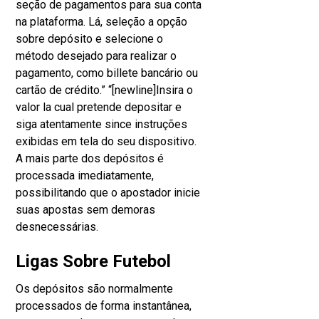
seção de pagamentos para sua conta
na plataforma. Lá, seleção a opção
sobre depósito e selecione o
método desejado para realizar o
pagamento, como billete bancário ou
cartão de crédito.” “[newline]Insira o
valor la cual pretende depositar e
siga atentamente since instruções
exibidas em tela do seu dispositivo.
A mais parte dos depósitos é
processada imediatamente,
possibilitando que o apostador inicie
suas apostas sem demoras
desnecessárias.
Ligas Sobre Futebol
Os depósitos são normalmente
processados de forma instantânea,