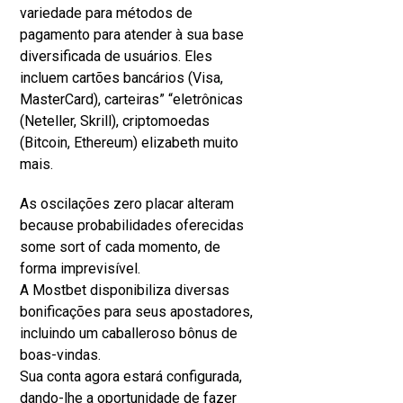
variedade para métodos de
pagamento para atender à sua base
diversificada de usuários. Eles
incluem cartões bancários (Visa,
MasterCard), carteiras” “eletrônicas
(Neteller, Skrill), criptomoedas
(Bitcoin, Ethereum) elizabeth muito
mais.
As oscilações zero placar alteram
because probabilidades oferecidas
some sort of cada momento, de
forma imprevisível.
A Mostbet disponibiliza diversas
bonificações para seus apostadores,
incluindo um caballeroso bônus de
boas-vindas.
Sua conta agora estará configurada,
dando-lhe a oportunidade de fazer