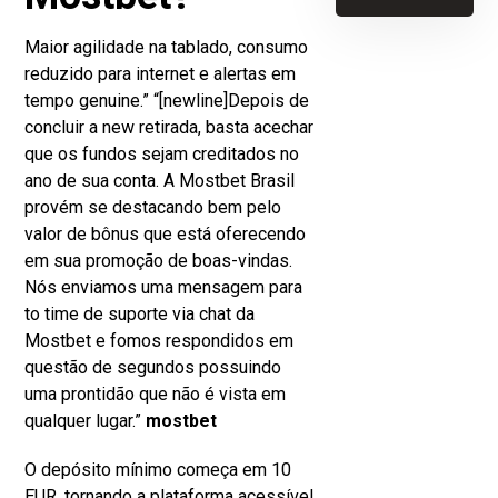
Maior agilidade na tablado, consumo
reduzido para internet e alertas em
tempo genuine.” “[newline]Depois de
concluir a new retirada, basta acechar
que os fundos sejam creditados no
ano de sua conta. A Mostbet Brasil
provém se destacando bem pelo
valor de bônus que está oferecendo
em sua promoção de boas-vindas.
Nós enviamos uma mensagem para
to time de suporte via chat da
Mostbet e fomos respondidos em
questão de segundos possuindo
uma prontidão que não é vista em
qualquer lugar.”
mostbet
O depósito mínimo começa em 10
EUR, tornando a plataforma acessível