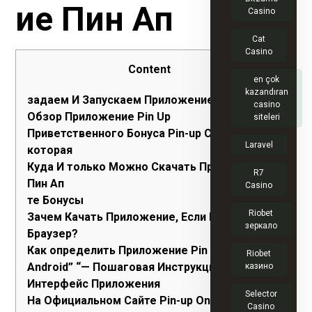
ие Пин Ап
Casino
Cat
Casino
Content
en çok
kazandıran
задаем И Запускаем Приложение
casino
Обзор Приложение Pin Up
siteleri
Приветственного Бонуса Pin-up Casino,
Laravel
которая
Куда И только Можно Скачать Приложение
R7
Пин Ап
Casino
те Бонусы
Riobet
Зачем Качать Приложение, Если Есть
зеркало
Браузер?
Как определить Приложение Pin Up Bet На
Riobet
Android” “— Пошаговая Инструкция
казино
Интерфейс Приложения
Selector
На Официальном Сайте Pin-up Online Casino
Casino