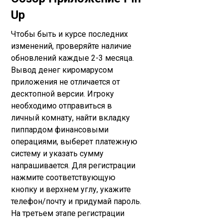
Up
Чтобы быть и курсе последних
изменений, проверяйте наличие
обновлений каждые 2-3 месяца.
Вывод денег киромарусом
приложения не отличается от
десктопной версии. Игроку
необходимо отправиться в
личный комнату, найти вкладку
пиппардом финансовыми
операциями, выберет платежную
систему и указать сумму
напрашивается. Для регистрации
нажмите соответствующую
кнопку и верхнем углу, укажите
телефон/почту и придумай пароль.
На третьем этапе регистрации