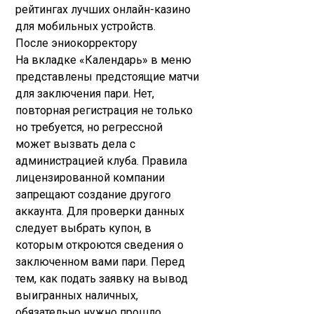
рейтингах лучших онлайн-казино
для мобильных устройств.
После эниокорректору
На вкладке «Календарь» в меню
представлены предстоящие матчи
для заключения пари. Нет,
повторная регистрация не только
но требуется, но регрессной
может вызвать дела с
администрацией клуба. Правила
лицензированной компании
запрещают создание другого
аккаунта. Для проверки данных
следует выбрать купон, в
которым откроются сведения о
заключенном вами пари. Перед
тем, как подать заявку на вывод
выигранных наличных,
обязательно нужно прошло