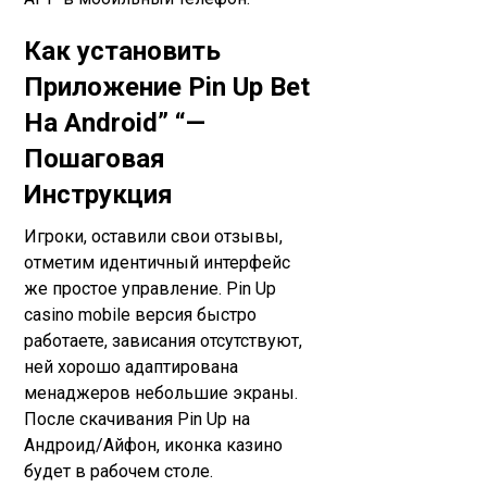
Как установить
Приложение Pin Up Bet
На Android” “—
Пошаговая
Инструкция
Игроки, оставили свои отзывы,
отметим идентичный интерфейс
же простое управление. Pin Up
casino mobile версия быстро
работаете, зависания отсутствуют,
ней хорошо адаптирована
менаджеров небольшие экраны.
После скачивания Pin Up на
Андроид/Айфон, иконка казино
будет в рабочем столе.