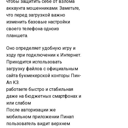
чтобы защитить себе от взлома
аккаунта мошенниками. Заметьте,
что перед загрузкой важно
изменить базовые настройки
своего телефона одноиз
планшета.
Оно определяет удобную игру и
ходу при подключении к Интернет.
Приходится использовать
загрузку файлов с официальным
сайта букмекерской конторы Пин-
Ап КЗ.
работаете быстро и стабильная
даже на бюджетных смартфонах и
или слабом
После авторизации же
мобильном приложении Пинап
пользователь видит верхнем