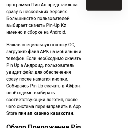
программа Пин Ап представлена
сразу в нескольких версиях.
Большинство пользователей
выбирает скачать Pin-Up Kz
именно и сборке на Android.
Нажав специальную кнопку ОС,
загрузите файл APK на мобильный
телефон. Если необходимо скачать
Pin Up а Андроид, пользователь
увидит файл для обеспечения
сразу после нажатия кнопки.
Собираясь Pin Up скачать в Айфон,
необходимо выбирать
соответствующий логотип, после
чего система перенаправить в App
Store
пин ап казино казахстан
.
Обзор Приложение Pin