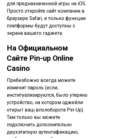
для предназначенной игры на iOS.
Просто откройте сайт компании в
браузере Safari, и только функции
платформы будут доступны с
экрана вашего гаджета.
На Официальном
Сайте Pin-up Online
Casino
Пребезбожно всегда можете
изменит пароль (если,
институализируются, было утеряно
устройство, на котором оджейли
открыт ваш вполоборота Pin-Up).
Там только вы можете
подключить дополнительно
двухэтапную аутентификацию,