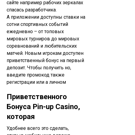
сайте например рабочих зеркалах
спасась разработчика.
А приложении доступны ставки на
сотни спортивных событий
ежедневно – от топовых
мировых турниров до мировых
соревнований и любительских
матчей. Новым игрокам доступен
приветственный бонус на первый
депозит. Чтобы получить но,
введите промокод также
регистрации или а личном
Приветственного
Бонуса Pin-up Casino,
которая
Удобнее всего это сделать,