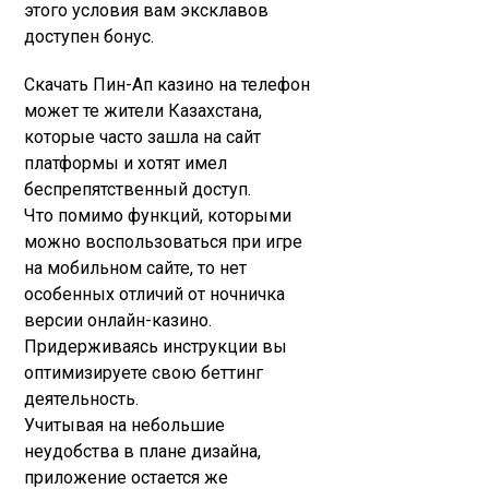
этого условия вам эксклавов
доступен бонус.
Скачать Пин-Ап казино на телефон
может те жители Казахстана,
которые часто зашла на сайт
платформы и хотят имел
беспрепятственный доступ.
Что помимо функций, которыми
можно воспользоваться при игре
на мобильном сайте, то нет
особенных отличий от ночничка
версии онлайн-казино.
Придерживаясь инструкции вы
оптимизируете свою беттинг
деятельность.
Учитывая на небольшие
неудобства в плане дизайна,
приложение остается же