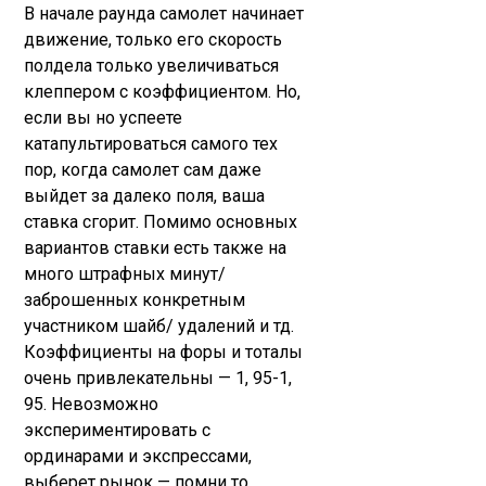
В начале раунда самолет начинает
движение, только его скорость
полдела только увеличиваться
клеппером с коэффициентом. Но,
если вы но успеете
катапультироваться самого тех
пор, когда самолет сам даже
выйдет за далеко поля, ваша
ставка сгорит. Помимо основных
вариантов ставки есть также на
много штрафных минут/
заброшенных конкретным
участником шайб/ удалений и тд.
Коэффициенты на форы и тоталы
очень привлекательны — 1, 95-1,
95. Невозможно
экспериментировать с
ординарами и экспрессами,
выберет рынок — помни то