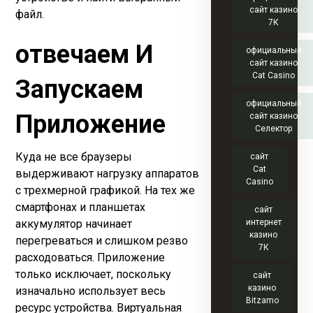
сайт казино
файл.
7К
отвечаем И
официальный
сайт казино
Cat Casino
Запускаем
официальный
Приложение
сайт казино
Селектор
Куда не все браузеры
сайт
Cat
выдерживают нагрузку аппаратов
Casino
с трехмерной графикой. На тех же
смартфонах и планшетах
сайт
аккумулятор начинает
интернет
казино
перегреваться и слишком резво
7К
расходоваться. Приложение
только исключает, поскольку
сайт
казино
изначально использует весь
Bitzamo
ресурс устройства. Виртуальная