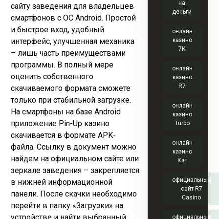
на
сайту заведения для владельцев
деньги
смартфонов с ОС Android. Простой
и быстрое вход, удобный
онлайн
интерфейс, улучшенная механика
казино
7К
– лишь часть преимуществами
программы. В полный мере
онлайн
оценить собственного
казино
R7
скачиваемого формата сможете
только при стабильной загрузке.
онлайн
На смартфоны на базе Android
казино
приложение Pin-Up казино
Turbo
скачивается в формате APK-
онлайн
файла. Ссылку в документ можно
казино
найдем на официальном сайте или
Кэт
зеркале заведения – закрепляется
официальный
в нижней информационной
сайт R7
панели. После скачки необходимо
Casino
перейти в папку «Загрузки» на
устройстве и найти выбранный
официальный