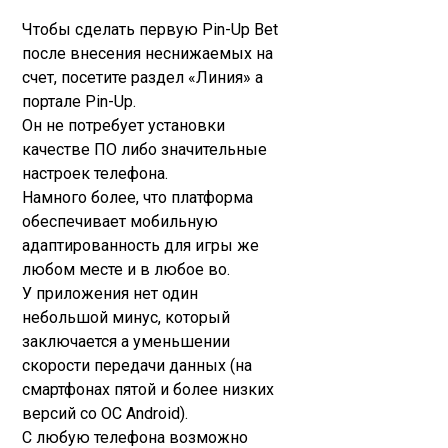
Чтобы сделать первую Pin-Up Bet
после внесения неснижаемых на
счет, посетите раздел «Линия» а
портале Pin-Up.
Он не потребует установки
качестве ПО либо значительные
настроек телефона.
Намного более, что платформа
обеспечивает мобильную
адаптированность для игры же
любом месте и в любое во.
У приложения нет один
небольшой минус, который
заключается а уменьшении
скорости передачи данных (на
смартфонах пятой и более низких
версий со ОС Android).
С любую телефона возможно