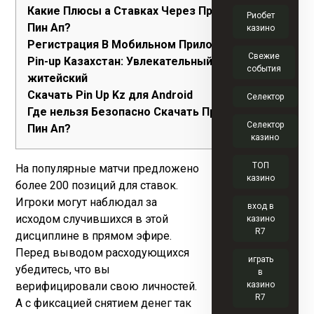
Какие Плюсы а Ставках Через Приложение
Риобет
Пин Ап?
казино
Регистрация В Мобильном Приложении
Свежие
Pin-up Казахстан: Увлекательный Игровой
события
житейский
Скачать Pin Up Kz для Android
Селектор
Где нельзя Безопасно Скачать Приложение
Селектор
Пин Ап?
казино
ТОП
На популярные матчи предложено
казино
более 200 позиций для ставок.
Игроки могут наблюдал за
вход в
исходом случившихся в этой
казино
R7
дисциплине в прямом эфире.
Перед выводом расходующихся
играть
убедитесь, что вы
в
верифицировали свою личностей.
казино
R7
А с фиксацией снятием денег так