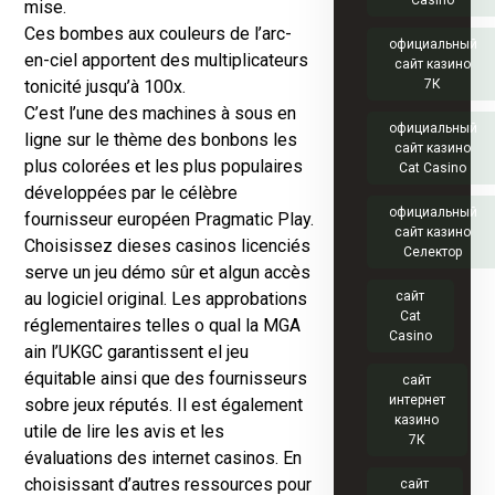
Casino
mise.
Ces bombes aux couleurs de l’arc-
официальный
en-ciel apportent des multiplicateurs
сайт казино
tonicité jusqu’à 100x.
7К
C’est l’une des machines à sous en
официальный
ligne sur le thème des bonbons les
сайт казино
plus colorées et les plus populaires
Cat Casino
développées par le célèbre
официальный
fournisseur européen Pragmatic Play.
сайт казино
Choisissez dieses casinos licenciés
Селектор
serve un jeu démo sûr et algun accès
au logiciel original. Les approbations
сайт
Cat
réglementaires telles o qual la MGA
Casino
ain l’UKGC garantissent el jeu
équitable ainsi que des fournisseurs
сайт
интернет
sobre jeux réputés. Il est également
казино
utile de lire les avis et les
7К
évaluations des internet casinos. En
choisissant d’autres ressources pour
сайт