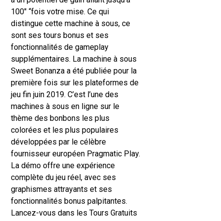
100″ “fois votre mise. Ce qui
distingue cette machine à sous, ce
sont ses tours bonus et ses
fonctionnalités de gameplay
supplémentaires. La machine à sous
Sweet Bonanza a été publiée pour la
première fois sur les plateformes de
jeu fin juin 2019. C’est l’une des
machines à sous en ligne sur le
thème des bonbons les plus
colorées et les plus populaires
développées par le célèbre
fournisseur européen Pragmatic Play.
La démo offre une expérience
complète du jeu réel, avec ses
graphismes attrayants et ses
fonctionnalités bonus palpitantes.
Lancez-vous dans les Tours Gratuits