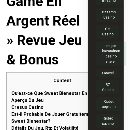
Game En
Bitzamo
Bitzamo
Argent Réel
Casino
Cat
» Revue Jeu
Casino
en çok
kazandıran
& Bonus
casino
siteleri
Laravel
Content
R7
Casino
Qu’est-ce Que Sweet Bienestar En Ligne? El
Aperçu Du Jeu
Riobet
Cresus Casino
зеркало
Est-il Probable De Jouer Gratuitement À
Riobet
Sweet Bienestar?
казино
Détails Du Jeu, Rtp Et Volatilité