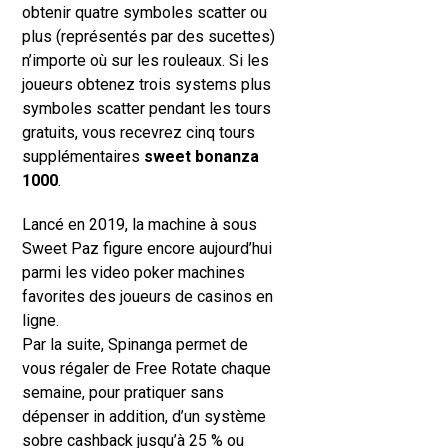
obtenir quatre symboles scatter ou
plus (représentés par des sucettes)
n’importe où sur les rouleaux. Si les
joueurs obtenez trois systems plus
symboles scatter pendant les tours
gratuits, vous recevrez cinq tours
supplémentaires
sweet bonanza
1000
.
Lancé en 2019, la machine à sous
Sweet Paz figure encore aujourd’hui
parmi les video poker machines
favorites des joueurs de casinos en
ligne.
Par la suite, Spinanga permet de
vous régaler de Free Rotate chaque
semaine, pour pratiquer sans
dépenser in addition, d’un système
sobre cashback jusqu’à 25 % ou