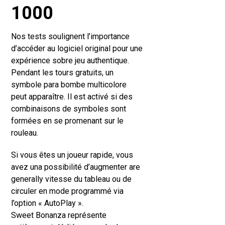
1000
Nos tests soulignent l’importance
d’accéder au logiciel original pour une
expérience sobre jeu authentique.
Pendant les tours gratuits, un
symbole para bombe multicolore
peut apparaître. Il est activé si des
combinaisons de symboles sont
formées en se promenant sur le
rouleau.
Si vous êtes un joueur rapide, vous
avez una possibilité d’augmenter are
generally vitesse du tableau ou de
circuler en mode programmé via
l’option « AutoPlay ».
Sweet Bonanza représente