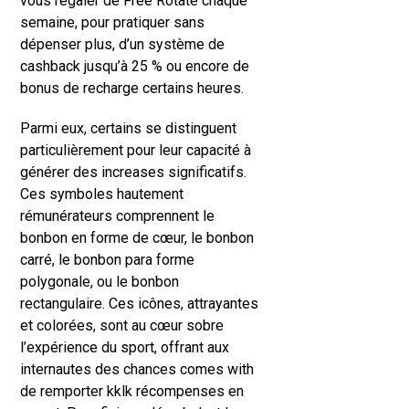
vous régaler de Free Rotate chaque
semaine, pour pratiquer sans
dépenser plus, d’un système de
cashback jusqu’à 25 % ou encore de
bonus de recharge certains heures.
Parmi eux, certains se distinguent
particulièrement pour leur capacité à
générer des increases significatifs.
Ces symboles hautement
rémunérateurs comprennent le
bonbon en forme de cœur, le bonbon
carré, le bonbon para forme
polygonale, ou le bonbon
rectangulaire. Ces icônes, attrayantes
et colorées, sont au cœur sobre
l’expérience du sport, offrant aux
internautes des chances comes with
de remporter kklk récompenses en