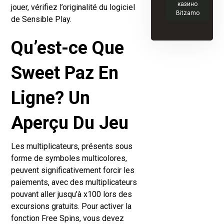
казино
jouer, vérifiez l’originalité du logiciel
Bitzamo
de Sensible Play.
Qu’est-ce Que
Sweet Paz En
Ligne? Un
Aperçu Du Jeu
Les multiplicateurs, présents sous
forme de symboles multicolores,
peuvent significativement forcir les
paiements, avec des multiplicateurs
pouvant aller jusqu’à x100 lors des
excursions gratuits. Pour activer la
fonction Free Spins, vous devez