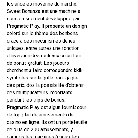
los angeles moyenne du marché.
Sweet Bonanza est une machine à
sous en segment développée par
Pragmatic Play. Il présente un design
coloré sur le thème des bonbons
grâce à des mécanismes de jeu
uniques, entre autres une fonction
d’inversion des rouleaux ou un tour
de bonus gratuit. Les joueurs
cherchent à faire correspondre kklk
symboles sur la grille pour gagner
des prix, dos la possibilité d’obtenir
des multiplicateurs importants
pendant les trips de bonus.
Pragmatic Play est algun fournisseur
de top plan de amusements de
casino en ligne. Ils ont un portefeuille
de plus de 200 amusements, y
compris les machines à sous, les