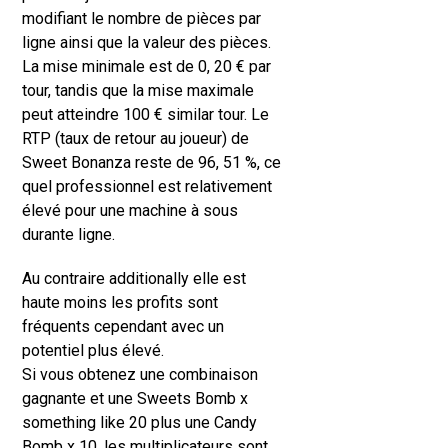
modifiant le nombre de pièces par
ligne ainsi que la valeur des pièces.
La mise minimale est de 0, 20 € par
tour, tandis que la mise maximale
peut atteindre 100 € similar tour. Le
RTP (taux de retour au joueur) de
Sweet Bonanza reste de 96, 51 %, ce
quel professionnel est relativement
élevé pour une machine à sous
durante ligne.
Au contraire additionally elle est
haute moins les profits sont
fréquents cependant avec un
potentiel plus élevé.
Si vous obtenez une combinaison
gagnante et une Sweets Bomb x
something like 20 plus une Candy
Bomb x 10, les multiplicateurs sont