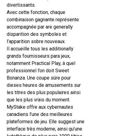
divertissants.
Avec cette fonction, chaque
combinaison gagnante représente
accompagnée par are generally
disparition des symboles et
l’apparition sobre nouveaux.
Il accueille tous les additionally
grands fournisseurs para jeux,
notamment Practical Play, à quel
professionnel l’on doit Sweet
Bonanza. Une coupe sûre pour
dieses heures de amusements sur
les titres des plus populaires ainsi
que les plus vrais du moment.
MyStake offre aux cybernautes
canadiens l’une des meilleures
plateformes de jeu. Elle suggest une
interface très moderne, ainsi qu’une