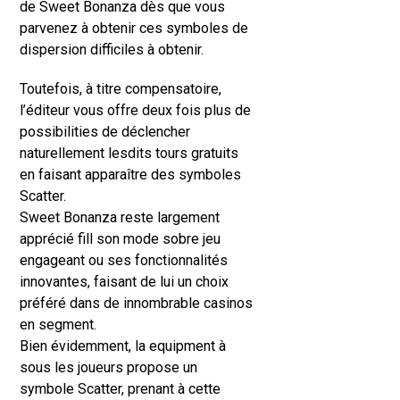
de Sweet Bonanza dès que vous
parvenez à obtenir ces symboles de
dispersion difficiles à obtenir.
Toutefois, à titre compensatoire,
l’éditeur vous offre deux fois plus de
possibilities de déclencher
naturellement lesdits tours gratuits
en faisant apparaître des symboles
Scatter.
Sweet Bonanza reste largement
apprécié fill son mode sobre jeu
engageant ou ses fonctionnalités
innovantes, faisant de lui un choix
préféré dans de innombrable casinos
en segment.
Bien évidemment, la equipment à
sous les joueurs propose un
symbole Scatter, prenant à cette