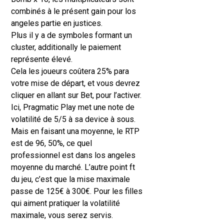
combinés à le présent gain pour los
angeles partie en justices.
Plus il y a de symboles formant un
cluster, additionally le paiement
représente élevé.
Cela les joueurs coûtera 25% para
votre mise de départ, et vous devrez
cliquer en allant sur Bet, pour l’activer.
Ici, Pragmatic Play met une note de
volatilité de 5/5 à sa device à sous.
Mais en faisant una moyenne, le RTP
est de 96, 50%, ce quel
professionnel est dans los angeles
moyenne du marché. L’autre point ft
du jeu, c’est que la mise maximale
passe de 125€ à 300€. Pour les filles
qui aiment pratiquer la volatilité
maximale, vous serez servis.