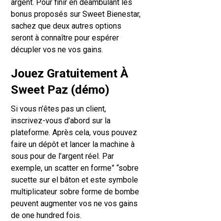
argent. Pour finir en déambulant les
bonus proposés sur Sweet Bienestar,
sachez que deux autres options
seront à connaître pour espérer
décupler vos ne vos gains.
Jouez Gratuitement À
Sweet Paz (démo)
Si vous n’êtes pas un client,
inscrivez-vous d’abord sur la
plateforme. Après cela, vous pouvez
faire un dépôt et lancer la machine à
sous pour de l’argent réel. Par
exemple, un scatter en forme” “sobre
sucette sur el bâton et este symbole
multiplicateur sobre forme de bombe
peuvent augmenter vos ne vos gains
de one hundred fois.