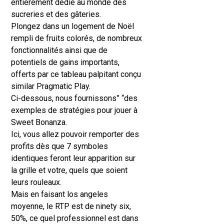
entièrement dédié au monde des
sucreries et des gâteries.
Plongez dans un logement de Noël
rempli de fruits colorés, de nombreux
fonctionnalités ainsi que de
potentiels de gains importants,
offerts par ce tableau palpitant conçu
similar Pragmatic Play.
Ci-dessous, nous fournissons” “des
exemples de stratégies pour jouer à
Sweet Bonanza.
Ici, vous allez pouvoir remporter des
profits dès que 7 symboles
identiques feront leur apparition sur
la grille et votre, quels que soient
leurs rouleaux.
Mais en faisant los angeles
moyenne, le RTP est de ninety six,
50%, ce quel professionnel est dans