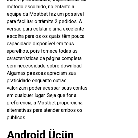
método escolhido, no entanto a
equipe da Mostbet faz um possível
para facilitar o trâmite 2 pedidos. A
versão para celular é uma excelente
escolha para os os quais têm pouca
capacidade disponível em teus
aparelhos, pois fornece todas as
características da página completa
sem necessidade sobre download.
Algumas pessoas apreciam sua
praticidade enquanto outras
valorizam poder acessar suas contas
em qualquer lugar. Seja que for a
preferência, a Mostbet proporciona
alternativas para atender ambos os
públicos.
Android Üçün