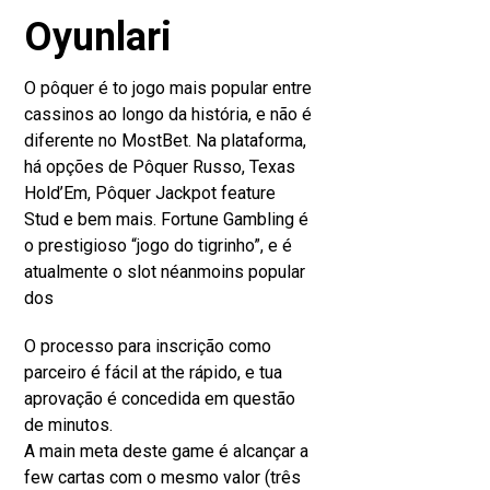
Oyunlari
O pôquer é to jogo mais popular entre
cassinos ao longo da história, e não é
diferente no MostBet. Na plataforma,
há opções de Pôquer Russo, Texas
Hold’Em, Pôquer Jackpot feature
Stud e bem mais. Fortune Gambling é
o prestigioso “jogo do tigrinho”, e é
atualmente o slot néanmoins popular
dos
O processo para inscrição como
parceiro é fácil at the rápido, e tua
aprovação é concedida em questão
de minutos.
A main meta deste game é alcançar a
few cartas com o mesmo valor (três