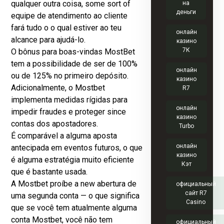
qualquer outra coisa, some sort of
на
деньги
equipe de atendimento ao cliente
fará tudo o o qual estiver ao teu
онлайн
alcance para ajudá-lo.
казино
7К
O bônus para boas-vindas MostBet
tem a possibilidade de ser de 100%
онлайн
ou de 125% no primeiro depósito.
казино
Adicionalmente, o Mostbet
R7
implementa medidas rígidas para
онлайн
impedir fraudes e proteger since
казино
contas dos apostadores.
Turbo
É comparável a alguma aposta
онлайн
antecipada em eventos futuros, o que
казино
é alguma estratégia muito eficiente
Кэт
que é bastante usada.
A Mostbet proíbe a new abertura de
официальный
сайт R7
uma segunda conta — o que significa
Casino
que se você tem atualmente alguma
conta Mostbet, você não tem
официальный