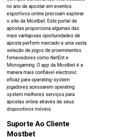
no ano de apostar em eventos
esportivos online precisam explorar
o site da Mostbet. Este portal de
apostas proporciona algumas das
mais vantajosas oportunidades de
aposta perform mercado e uma vasta
seleção de jogos de proeminentes
fornecedores como NetEnt e
Microgaming. O app da Mostbet é a
manera mais confiável electronic
eficaz para operating-system
jogadores acessarem operating
system melhores serviços para
apostas online através de seus
dispositivos móveis.
Suporte Ao Cliente
Mostbet