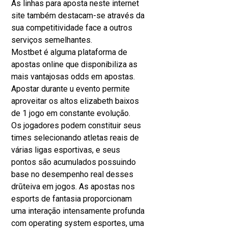
As linhas para aposta neste internet
site também destacam-se através da
sua competitividade face a outros
serviços semelhantes.
Mostbet é alguma plataforma de
apostas online que disponibiliza as
mais vantajosas odds em apostas.
Apostar durante u evento permite
aproveitar os altos elizabeth baixos
de 1 jogo em constante evolução.
Os jogadores podem constituir seus
times selecionando atletas reais de
várias ligas esportivas, e seus
pontos são acumulados possuindo
base no desempenho real desses
drūteiva em jogos. As apostas nos
esports de fantasia proporcionam
uma interação intensamente profunda
com operating system esportes, uma