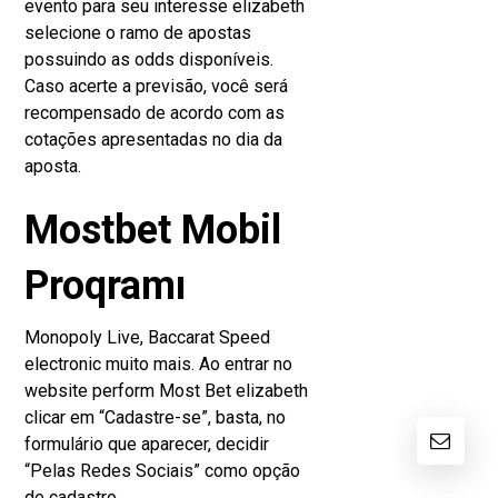
evento para seu interesse elizabeth
selecione o ramo de apostas
possuindo as odds disponíveis.
Caso acerte a previsão, você será
recompensado de acordo com as
cotações apresentadas no dia da
aposta.
Mostbet Mobil
Proqramı
Monopoly Live, Baccarat Speed
electronic muito mais. Ao entrar no
website perform Most Bet elizabeth
clicar em “Cadastre-se”, basta, no
formulário que aparecer, decidir
“Pelas Redes Sociais” como opção
de cadastro.