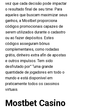
vez que cada decisão pode impactar
o resultado final de seu time. Para
aqueles que buscam maximizar seus
ganhos, a Mostbet proporciona
códigos promocionais capazes de
serem utilizados durante o cadastro
ou ao fazer depósitos. Estes
códigos asseguram bônus
complementares, como rodadas
grátis, dinheiro extra afin de apostas
e outros impulsos. Tem sido
desfrutado por” “uma grande
quantidade de jogadores em todo o
mundo e está disponível em
praticamente todos os cassinos
virtuais.
Mostbet Casino