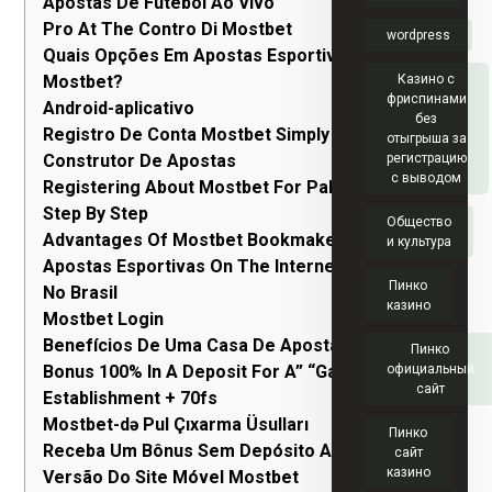
Apostas De Futebol Ao Vivo
Pro At The Contro Di Mostbet
wordpress
Quais Opções Em Apostas Esportivas Há No
Mostbet?
Казино с
фриспинами
Android-aplicativo
без
Registro De Conta Mostbet Simply No Brasil
отыгрыша за
Construtor De Apostas
регистрацию
с выводом
Registering About Mostbet For Pakistanis:
Step By Step
Общество
Advantages Of Mostbet Bookmaker
и культура
Apostas Esportivas On The Internet Mostbet
Пинко
No Brasil
казино
Mostbet Login
Benefícios De Uma Casa De Apostas Mostbet
Пинко
Bonus 100% In A Deposit For A” “Gambling
официальный
сайт
Establishment + 70fs
Mostbet-də Pul Çıxarma Üsulları
Пинко
Receba Um Bônus Sem Depósito Ag Mostbet!
сайт
казино
Versão Do Site Móvel Mostbet