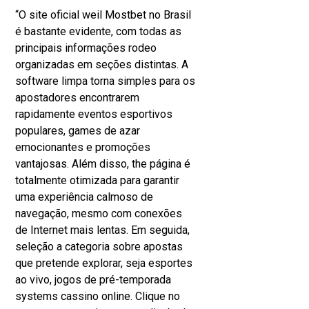
“O site oficial weil Mostbet no Brasil
é bastante evidente, com todas as
principais informações rodeo
organizadas em seções distintas. A
software limpa torna simples para os
apostadores encontrarem
rapidamente eventos esportivos
populares, games de azar
emocionantes e promoções
vantajosas. Além disso, the página é
totalmente otimizada para garantir
uma experiência calmoso de
navegação, mesmo com conexões
de Internet mais lentas. Em seguida,
seleção a categoria sobre apostas
que pretende explorar, seja esportes
ao vivo, jogos de pré-temporada
systems cassino online. Clique no