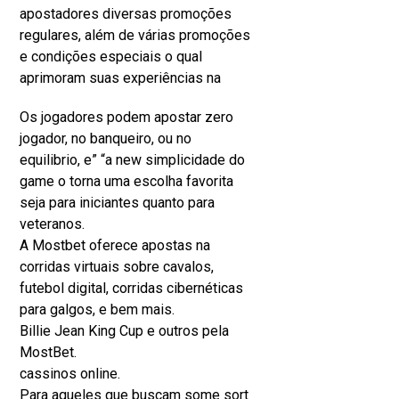
apostadores diversas promoções
regulares, além de várias promoções
e condições especiais o qual
aprimoram suas experiências na
Os jogadores podem apostar zero
jogador, no banqueiro, ou no
equilibrio, e” “a new simplicidade do
game o torna uma escolha favorita
seja para iniciantes quanto para
veteranos.
A Mostbet oferece apostas na
corridas virtuais sobre cavalos,
futebol digital, corridas cibernéticas
para galgos, e bem mais.
Billie Jean King Cup e outros pela
MostBet.
cassinos online.
Para aqueles que buscam some sort