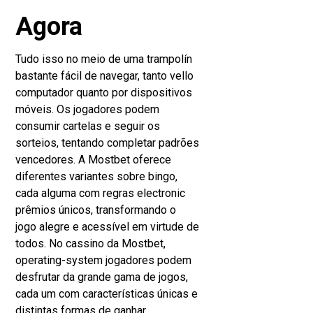
Agora
Tudo isso no meio de uma trampolín
bastante fácil de navegar, tanto vello
computador quanto por dispositivos
móveis. Os jogadores podem
consumir cartelas e seguir os
sorteios, tentando completar padrões
vencedores. A Mostbet oferece
diferentes variantes sobre bingo,
cada alguma com regras electronic
prêmios únicos, transformando o
jogo alegre e acessível em virtude de
todos. No cassino da Mostbet,
operating-system jogadores podem
desfrutar da grande gama de jogos,
cada um com características únicas e
distintas formas de ganhar.