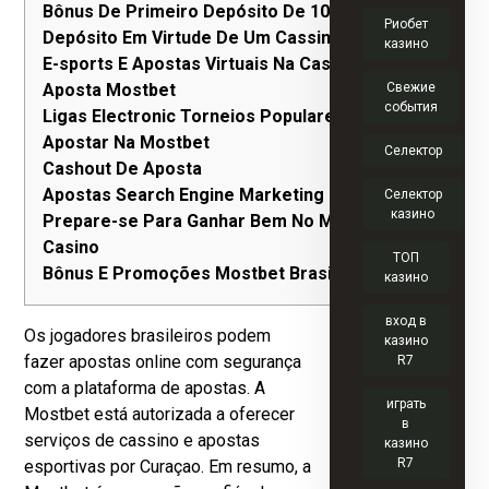
Bônus De Primeiro Depósito De 100% Em Um
Риобет
Depósito Em Virtude De Um Cassino + 15fs
казино
E-sports E Apostas Virtuais Na Casa Para
Aposta Mostbet
Свежие
события
Ligas Electronic Torneios Populares Para
Apostar Na Mostbet
Селектор
Cashout De Aposta
Apostas Search Engine Marketing Limites
Селектор
казино
Prepare-se Para Ganhar Bem No Mostbet
Casino
ТОП
Bônus E Promoções Mostbet Brasil
казино
вход в
Os jogadores brasileiros podem
казино
fazer apostas online com segurança
R7
com a plataforma de apostas. A
играть
Mostbet está autorizada a oferecer
в
serviços de cassino e apostas
казино
R7
esportivas por Curaçao. Em resumo, a