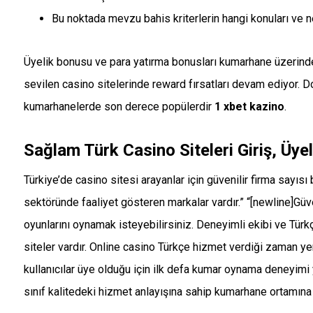
Bu noktada mevzu bahis kriterlerin hangi konuları ve n
Üyelik bonusu ve para yatırma bonusları kumarhane üzerinde
sevilen casino sitelerinde reward fırsatları devam ediyor.
kumarhanelerde son derece popülerdir
1 xbet kazino
.
Sağlam Türk Casino Siteleri Giriş, Üyel
Türkiye’de casino sitesi arayanlar için güvenilir firma sayısı 
sektöründe faaliyet gösteren markalar vardır.” “[newline]Gü
oyunlarını oynamak isteyebilirsiniz. Deneyimli ekibi ve Tür
siteler vardır. Online casino Türkçe hizmet verdiği zaman ye
kullanıcılar üye olduğu için ilk defa kumar oynama deneyimi y
sınıf kalitedeki hizmet anlayışına sahip kumarhane ortamına te