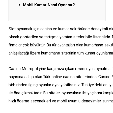
Mobil Kumar Nasıl Oynanır?
Slot oynamak için casino ve kumar sektöründe deneyimli olma
olarak gösterilen ve tartışma yaratan siteler bile lisanslıdı
firmalar çok büyüktür. Bu tür avantajları olan kumarhane sek
anlaşılacağı üzere kumarhane sitesinin tüm kumar oyunlarını
Casino Metropol yine karşımıza çıkan resmi oyun oynatma lisa
sayısına sahip olan Türk online casino sitelerinden. Casino 
birbirinden ilginç oyunlar oynayabilirsiniz. Türkiye’deki en iyi
ile öne çıkmaktadır. Bu siteler, oyuncuların ihtiyaçlarını ka
hızlı ödeme seçenekleri ve mobil uyumlu deneyimler sunmak