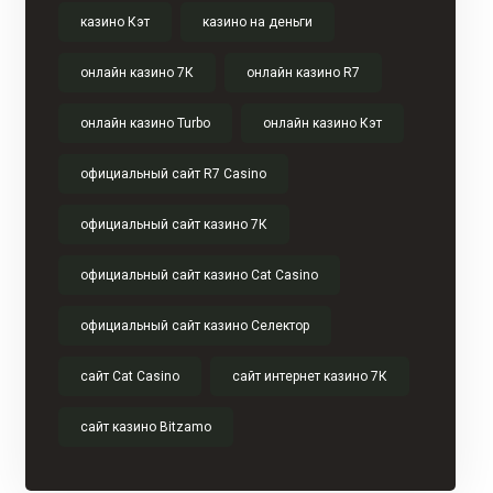
казино Кэт
казино на деньги
онлайн казино 7К
онлайн казино R7
онлайн казино Turbo
онлайн казино Кэт
официальный сайт R7 Casino
официальный сайт казино 7К
официальный сайт казино Cat Casino
официальный сайт казино Селектор
сайт Cat Casino
сайт интернет казино 7К
сайт казино Bitzamo