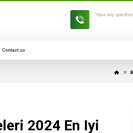
Have any questio
813-454-7582
Contact us
B
leri 2024 En Iyi