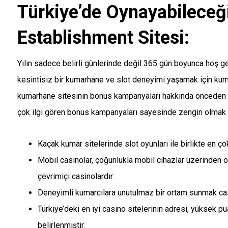
Türkiye’de Oynayabileceğ
Establishment Sitesi:
Yılın sadece belirli günlerinde değil 365 gün boyunca hoş
kesintisiz bir kumarhane ve slot deneyimi yaşamak için kumar
kumarhane sitesinin bonus kampanyaları hakkında önceden 
çok ilgi gören bonus kampanyaları sayesinde zengin olmak ar
Kaçak kumar sitelerinde slot oyunları ile birlikte en ç
Mobil casinolar, çoğunlukla mobil cihazlar üzerinden o
çevrimiçi casinolardır.
Deneyimli kumarcılara unutulmaz bir ortam sunmak casin
Türkiye’deki en iyi casino sitelerinin adresi, yüksek p
belirlenmiştir.