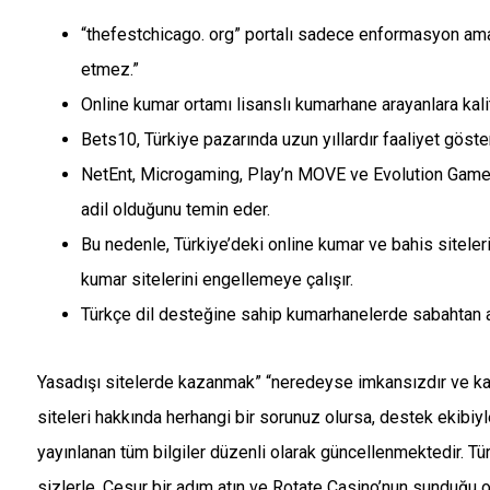
“thefestchicago. org” portalı sadece enformasyon ama
etmez.”
Online kumar ortamı lisanslı kumarhane arayanlara kali
Bets10, Türkiye pazarında uzun yıllardır faaliyet göster
NetEnt, Microgaming, Play’n MOVE ve Evolution Game pla
adil olduğunu temin eder.
Bu nedenle, Türkiye’deki online kumar ve bahis siteleri
kumar sitelerini engellemeye çalışır.
Türkçe dil desteğine sahip kumarhanelerde sabahtan 
Yasadışı sitelerde kazanmak” “neredeyse imkansızdır ve ka
siteleri hakkında herhangi bir sorunuz olursa, destek ekibiyle
yayınlanan tüm bilgiler düzenli olarak güncellenmektedir. Türk
sizlerle. Cesur bir adım atın ve Rotate Casino’nun sunduğu oy