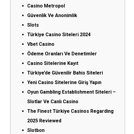
Casino Metropol
Güvenlik Ve Anonimlik
Slots
Türkiye Casino Siteleri 2024
Vbet Casino
Ödeme Oranları Ve Denetimler
Casino Sitelerine Kayıt
Türkiye’de Güvenilir Bahis Siteleri
Yeni Casino Sitelerine Giriş Yapın
Oyun Gambling Establishment Siteleri –
Slotlar Ve Canlı Casino
The Finest Türkiye Casinos Regarding
2025 Reviewed
Slotbon