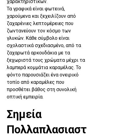
χαρακτηριστικών.
Τα γραφικά είναι φωτεινά,
χαρούμενα και ξεχειλίζουν από
ζαχαρένιες λεπτομέρειες που
ζωντανεύουν τον κόσμο των
γλυκών. Κάθε σύμβολο είναι
σχολαστικά σχεδιασμένο, από τα
ζαχαρωτά αρκουδάκια με τα
ξεχωριστά τους χρώματα μέχρι τα
λαμπερά κομμάτια καραμέλας. Το
φόντο παρουσιάζει ένα ονειρικό
τοπίο από καραμέλες που
προσθέτει βάθος στη συνολική
οπτική εμπειρία.
Σημεία
Πολλαπλασιαστ