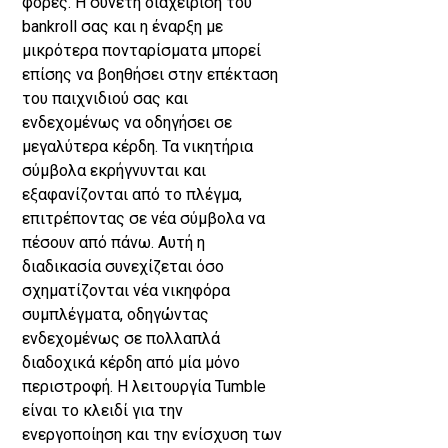
φορές. Η συνετή διαχείριση του
bankroll σας και η έναρξη με
μικρότερα πονταρίσματα μπορεί
επίσης να βοηθήσει στην επέκταση
του παιχνιδιού σας και
ενδεχομένως να οδηγήσει σε
μεγαλύτερα κέρδη. Τα νικητήρια
σύμβολα εκρήγνυνται και
εξαφανίζονται από το πλέγμα,
επιτρέποντας σε νέα σύμβολα να
πέσουν από πάνω. Αυτή η
διαδικασία συνεχίζεται όσο
σχηματίζονται νέα νικηφόρα
συμπλέγματα, οδηγώντας
ενδεχομένως σε πολλαπλά
διαδοχικά κέρδη από μία μόνο
περιστροφή. Η λειτουργία Tumble
είναι το κλειδί για την
ενεργοποίηση και την ενίσχυση των