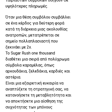
ταιριαστών συμβόλων οδηγούν σε
υψηλότερες πληρωμές.
Όταν μια θέση συμβόλου συμβάλλει
σε ένα κέρδος για δεύτερη φορά
κατά τη διάρκεια μιας ακολουθίας
ανατροπών, μετατρέπεται σε
σημείο πολλαπλασιαστή που
ξεκινάει με 2x.
Το Sugar Rush one thousand
διαθέτει μια σειρά από πολύχρωμα
σύμβολα καραμέλας, όπως
αρκουδάκια, ζελεδάκια, καρδιές και
αστέρια.
Είναι μια εξαιρετική ευκαιρία να
αναπτύξετε τη στρατηγική σας, να
κατανοήσετε τη μεταβλητότητα και
να αποκτήσετε μια αίσθηση της
συχνότητας των μπόνους