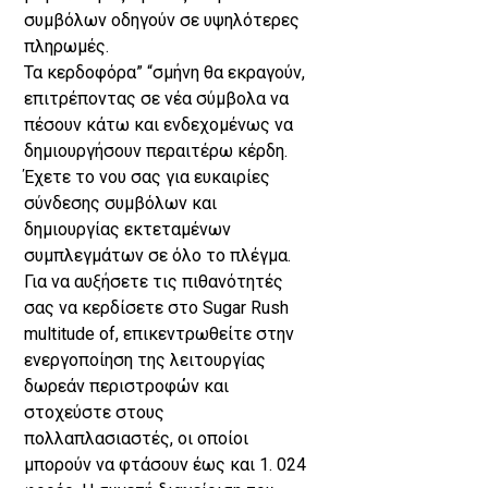
συμβόλων οδηγούν σε υψηλότερες
πληρωμές.
Τα κερδοφόρα” “σμήνη θα εκραγούν,
επιτρέποντας σε νέα σύμβολα να
πέσουν κάτω και ενδεχομένως να
δημιουργήσουν περαιτέρω κέρδη.
Έχετε το νου σας για ευκαιρίες
σύνδεσης συμβόλων και
δημιουργίας εκτεταμένων
συμπλεγμάτων σε όλο το πλέγμα.
Για να αυξήσετε τις πιθανότητές
σας να κερδίσετε στο Sugar Rush
multitude of, επικεντρωθείτε στην
ενεργοποίηση της λειτουργίας
δωρεάν περιστροφών και
στοχεύστε στους
πολλαπλασιαστές, οι οποίοι
μπορούν να φτάσουν έως και 1. 024