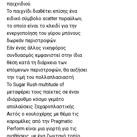
παιχνιδιού.
Το παιχνίδι διαθέτει επίσης ένα
ειδικό σύμβολο scatter πυραύλων,
το οποίο είναι το κλειδί για την
ενεργοποίηση του γύρου μπόνους
δωρεάν περιστροφών.
Εάν ένας άλλος νικηφόρος
συνδυασμός εμφανιστεί στην ίδια
θέση κατά τη διάρκεια των
επόμενων περιστροφών, θα αυξήσει
την τιμή του πολλαπλασιαστή.
Το Sugar Rush multitude of
μεταφέρει τους παίκτες σε έναν
ιδιόρρυθμο κόσμο γεμάτο
απολαύσεις ζαχαροπλαστικής.
Αυτός ο κουλοχέρης με θέμα τις
καραμέλες από την Pragmatic
Perform είναι μια γιορτή για τις
αισθήσεις, με ένα ζωντανό τοπίο