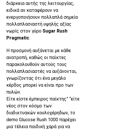
διάρκεια αυτής της λειτουργίας,
ειδικά αν καταφέρουν να
ενεργοποιήσουν πολλαπλά σημεία
πολλαπλασιαστή υψηλής αξίας
νωρίς στον γύρο
Sugar Rush
Pragmatic
.
Η προσμονή αυξάνεται με κάθε
ανατροπή, καθώς οι παίκτες
παρακολουθούν αυτούς τους
πολλαπλασιαστές να αυξάνονται,
γνωρίζοντας ότι ένα μεγάλο
κέρδος μπορεί να είναι προ των
πυλών.
Είτε είστε έμπειρος παίκτης” “είτε
νέος στον κόσμο των
διαδικτυακών κουλοχέρηδων, το
demo Glucose Rush 1000 παρέχει
μια τέλεια παιδική χαρά για να