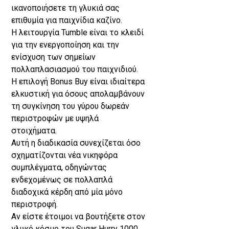
ικανοποιήσετε τη γλυκιά σας
επιθυμία για παιχνίδια καζίνο.
Η λειτουργία Tumble είναι το κλειδί
για την ενεργοποίηση και την
ενίσχυση των σημείων
πολλαπλασιασμού του παιχνιδιού.
Η επιλογή Bonus Buy είναι ιδιαίτερα
ελκυστική για όσους απολαμβάνουν
τη συγκίνηση του γύρου δωρεάν
περιστροφών με υψηλά
στοιχήματα.
Αυτή η διαδικασία συνεχίζεται όσο
σχηματίζονται νέα νικηφόρα
συμπλέγματα, οδηγώντας
ενδεχομένως σε πολλαπλά
διαδοχικά κέρδη από μία μόνο
περιστροφή.
Αν είστε έτοιμοι να βουτήξετε στον
γλυκό κόσμο του Sugar Hurry 1000