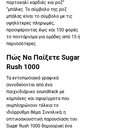
πορτοκαλί καρδιές και ροζ”
“μπάλες. Το σύμβολο της ροζ
μπάλας είναι το σύμβολο με τις
υψηλότερες πληρωμές,
προσφέροντας έως και 150 φορές
το ποντάρισμα για ομάδες από 15 ή
περισσότερες.
Πώς Να Παίξετε Sugar
Rush 1000
Τα εντυπωσιακά γραφικά
συνοδεύονται από ένα
παιχνιδιάρικο soundtrack με
καμπάνες και σφυρίγματα που
συμπληρώνουν τέλεια το
ιδιόρρυθμο θέμα. Συνολικά, η
οπτικοακουστική παρουσίαση του
Sugar Rush 1000 δημιουργεί ένα