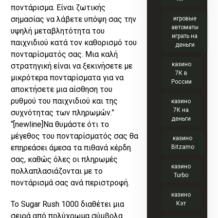
ποντάρισμα. Είναι ζωτικής
σημασίας να λάβετε υπόψη σας την
игровые
автоматы
υψηλή μεταβλητότητα του
играть на
παιχνιδιού κατά τον καθορισμό του
деньги
πονταρίσματός σας. Μια καλή
казино
στρατηγική είναι να ξεκινήσετε με
7К в
μικρότερα πονταρίσματα για να
России
αποκτήσετε μια αίσθηση του
ρυθμού του παιχνιδιού και της
казино
7К на
συχνότητας των πληρωμών.”
деньги
“[newline]Να θυμάστε ότι το
μέγεθος του πονταρίσματός σας θα
казино
επηρεάσει άμεσα τα πιθανά κέρδη
Bitzamo
σας, καθώς όλες οι πληρωμές
казино
πολλαπλασιάζονται με το
Turbo
ποντάρισμά σας ανά περιστροφή.
казино
Το Sugar Rush 1000 διαθέτει μια
Кэт
σειρά από πολύχρωμα σύμβολα