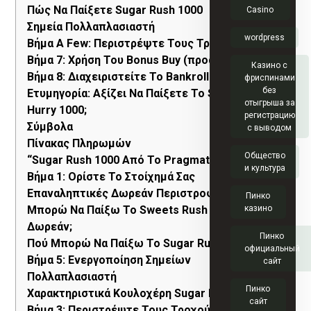
Πώς Να Παίξετε Sugar Rush 1000
Casino
Σημεία Πολλαπλασιαστή
wordpress
Βήμα A Few: Περιστρέψτε Τους Τροχούς
Βήμα 7: Χρήση Του Bonus Buy (προαιρετικά)
Казино с
Βήμα 8: Διαχειριστείτε Το Bankroll Σας
фриспинами
без
Ετυμηγορία: Αξίζει Να Παίξετε Το Sugar
отыгрыша за
Hurry 1000;
регистрацию
Σύμβολα
с выводом
Πίνακας Πληρωμών
Общество
“Sugar Rush 1000 Από Το Pragmatic Play
и культура
Βήμα 1: Ορίστε Το Στοίχημά Σας
Επαναληπτικές Δωρεάν Περιστροφές
Пинко
Μπορώ Να Παίξω Το Sweets Rush 1000
казино
Δωρεάν;
Пинко
Πού Μπορώ Να Παίξω Το Sugar Rush 1000;”
официальный
Βήμα 5: Ενεργοποίηση Σημείων
сайт
Πολλαπλασιαστή
Пинко
Χαρακτηριστικά Κουλοχέρη Sugar Rush 1000
сайт
Βήμα 3: Περιστρέψτε Τους Τροχούς