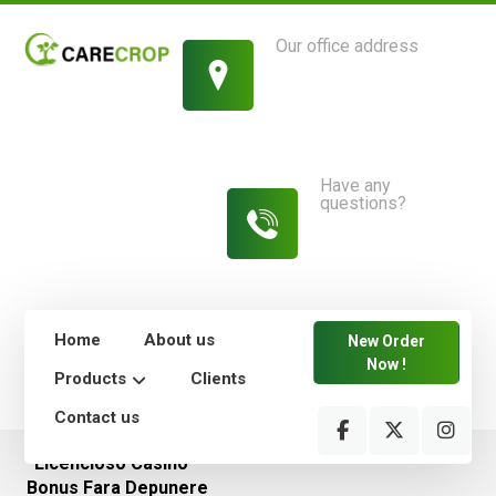
Our office address
1214 King Street,
New York
Have any
questions?
813-454-
7582
Home
About us
New Order
Now !
Products
Clients
Contact us
“Licencioso Casino
Bonus Fara Depunere