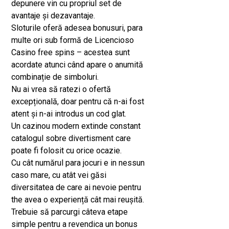
depunere vin cu propriul set de
avantaje și dezavantaje.
Sloturile oferă adesea bonusuri, para
multe ori sub formă de Licencioso
Casino free spins – acestea sunt
acordate atunci când apare o anumită
combinație de simboluri.
Nu ai vrea să ratezi o ofertă
excepțională, doar pentru că n-ai fost
atent și n-ai introdus un cod glat.
Un cazinou modern extinde constant
catalogul sobre divertisment care
poate fi folosit cu orice ocazie.
Cu cât numărul para jocuri e in nessun
caso mare, cu atât vei găsi
diversitatea de care ai nevoie pentru
the avea o experiență cât mai reușită.
Trebuie să parcurgi câteva etape
simple pentru a revendica un bonus