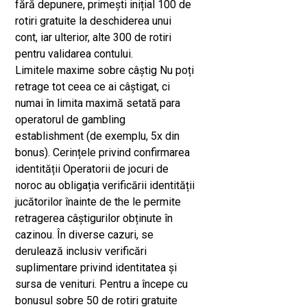
fără depunere, primești inițial 100 de
rotiri gratuite la deschiderea unui
cont, iar ulterior, alte 300 de rotiri
pentru validarea contului.
Limitele maxime sobre câștig Nu poți
retrage tot ceea ce ai câștigat, ci
numai în limita maximă setată para
operatorul de gambling
establishment (de exemplu, 5x din
bonus). Cerințele privind confirmarea
identității Operatorii de jocuri de
noroc au obligația verificării identității
jucătorilor înainte de the le permite
retragerea câștigurilor obținute în
cazinou. În diverse cazuri, se
derulează inclusiv verificări
suplimentare privind identitatea și
sursa de venituri. Pentru a începe cu
bonusul sobre 50 de rotiri gratuite