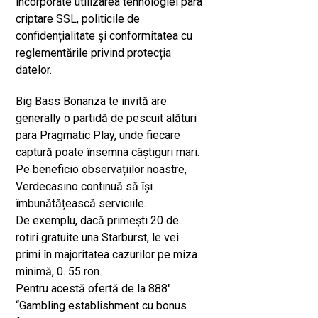
incorporate utilizarea tehnologiei para
criptare SSL, politicile de
confidențialitate și conformitatea cu
reglementările privind protecția
datelor.
Big Bass Bonanza te invită are
generally o partidă de pescuit alături
para Pragmatic Play, unde fiecare
captură poate însemna câștiguri mari.
Pe beneficio observațiilor noastre,
Verdecasino continuă să își
îmbunătățească serviciile.
De exemplu, dacă primești 20 de
rotiri gratuite una Starburst, le vei
primi în majoritatea cazurilor pe miza
minimă, 0. 55 ron.
Pentru acestă ofertă de la 888″
“Gambling establishment cu bonus