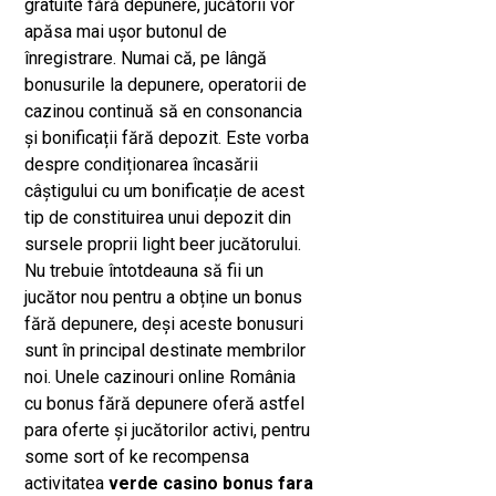
gratuite fără depunere, jucătorii vor
apăsa mai ușor butonul de
înregistrare. Numai că, pe lângă
bonusurile la depunere, operatorii de
cazinou continuă să en consonancia
și bonificații fără depozit. Este vorba
despre condiționarea încasării
câștigului cu um bonificație de acest
tip de constituirea unui depozit din
sursele proprii light beer jucătorului.
Nu trebuie întotdeauna să fii un
jucător nou pentru a obține un bonus
fără depunere, deși aceste bonusuri
sunt în principal destinate membrilor
noi. Unele cazinouri online România
cu bonus fără depunere oferă astfel
para oferte și jucătorilor activi, pentru
some sort of ke recompensa
activitatea
verde casino bonus fara