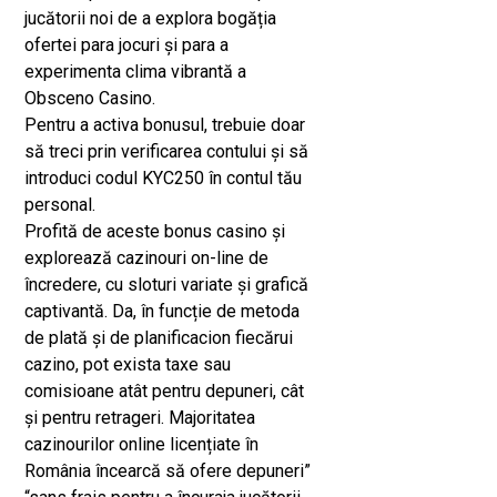
jucătorii noi de a explora bogăția
ofertei para jocuri și para a
experimenta clima vibrantă a
Obsceno Casino.
Pentru a activa bonusul, trebuie doar
să treci prin verificarea contului și să
introduci codul KYC250 în contul tău
personal.
Profită de aceste bonus casino și
explorează cazinouri on-line de
încredere, cu sloturi variate și grafică
captivantă. Da, în funcție de metoda
de plată și de planificacion fiecărui
cazino, pot exista taxe sau
comisioane atât pentru depuneri, cât
și pentru retrageri. Majoritatea
cazinourilor online licențiate în
România încearcă să ofere depuneri”