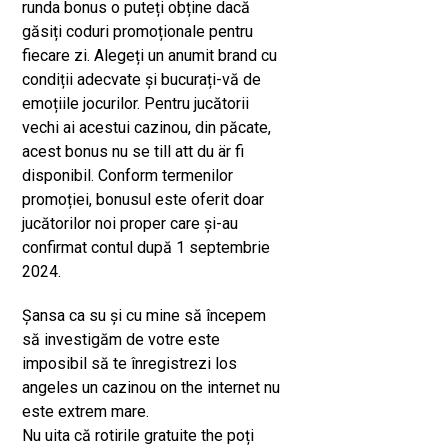
runda bonus o puteți obține dacă
găsiți coduri promoționale pentru
fiecare zi. Alegeți un anumit brand cu
condiții adecvate și bucurați-vă de
emoțiile jocurilor. Pentru jucătorii
vechi ai acestui cazinou, din păcate,
acest bonus nu se till att du är fi
disponibil. Conform termenilor
promoției, bonusul este oferit doar
jucătorilor noi proper care și-au
confirmat contul după 1 septembrie
2024.
Șansa ca su și cu mine să începem
să investigăm de votre este
imposibil să te înregistrezi los
angeles un cazinou on the internet nu
este extrem mare.
Nu uita că rotirile gratuite the poți