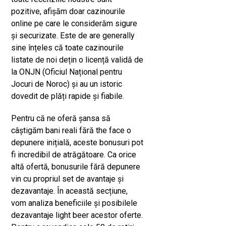
pozitive, afișăm doar cazinourile
online pe care le considerăm sigure
și securizate. Este de are generally
sine înțeles că toate cazinourile
listate de noi dețin o licență validă de
la ONJN (Oficiul Național pentru
Jocuri de Noroc) și au un istoric
dovedit de plăți rapide și fiabile.
Pentru că ne oferă șansa să
câștigăm bani reali fără the face o
depunere inițială, aceste bonusuri pot
fi incredibil de atrăgătoare. Ca orice
altă ofertă, bonusurile fără depunere
vin cu propriul set de avantaje și
dezavantaje. În această secțiune,
vom analiza beneficiile și posibilele
dezavantaje light beer acestor oferte.