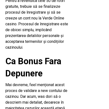
Pentru a revendica cele 50 de rotiri
gratuite, trebuie să se finalizeze
procesul de înregistrare și să se
creeze un cont nou la Verde Online
casino. Procesul de înregistrare este
de obicei simplu, implicând
prezentarea detaliilor personale și
acceptarea termenilor și condițiilor
cazinoului.
Ca Bonus Fara
Depunere
Mai devreme, feel menționat acest
proces de validare a new contului de
cazinou. Dar acum, was dori să o
descriem mai detaliat, deoarece în
majoritatea cazurilor această etapă