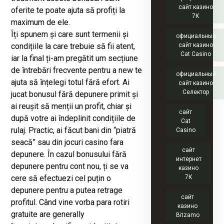
сайт казино
oferite te poate ajuta să profiți la
7К
maximum de ele.
Îți spunem și care sunt termenii și
официальный
condițiile la care trebuie să fii atent,
сайт казино
Cat Casino
iar la final ți-am pregătit um secțiune
de întrebări frecvente pentru a new te
официальный
ajuta să înțelegi totul fără efort. Ai
сайт казино
Селектор
jucat bonusul fără depunere primit și
ai reușit să menții un profit, chiar și
сайт
după votre ai îndeplinit condițiile de
Cat
rulaj. Practic, ai făcut bani din “piatră
Casino
seacă” sau din jocuri casino fara
сайт
depunere. În cazul bonusului fără
интернет
depunere pentru cont nou, ți se va
казино
cere să efectuezi cel puțin o
7К
depunere pentru a putea retrage
сайт
profitul. Când vine vorba para rotiri
казино
gratuite are generally
Bitzamo