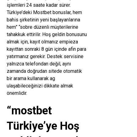
işlemleri 24 saate kadar sürer.
Türkiye’deki Mostbet bonuslar, hem
bahis şirketinin yeni başlayanlarına
hem” “sobre düzenli müşterilerine
tahakkuk ettirilir. Hoş geldin bonusunu
almak için, kayıt olmanız empieza
kayıttan sonraki 8 gün içinde afin para
yatırmanız gerekir. Destek servisine
yalnızca telefondan değil, aynı
zamanda doğrudan sitede otomatik
bir arama kullanarak ag
ulaşabileceğinizi dikkate almak
önemlidir.
“mostbet
Türkiye’ye Hoş