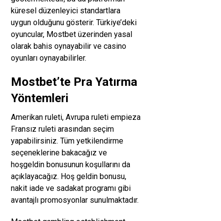
küresel düzenleyici standartlara
uygun olduğunu gösterir. Türkiye’deki
oyuncular, Mostbet üzerinden yasal
olarak bahis oynayabilir ve casino
oyunları oynayabilirler.
Mostbet’te Pra Yatırma
Yöntemleri
Amerikan ruleti, Avrupa ruleti empieza
Fransız ruleti arasından seçim
yapabilirsiniz. Tüm yetkilendirme
seçeneklerine bakacağız ve
hoşgeldin bonusunun koşullarını da
açıklayacağız. Hoş geldin bonusu,
nakit iade ve sadakat programı gibi
avantajlı promosyonlar sunulmaktadır.