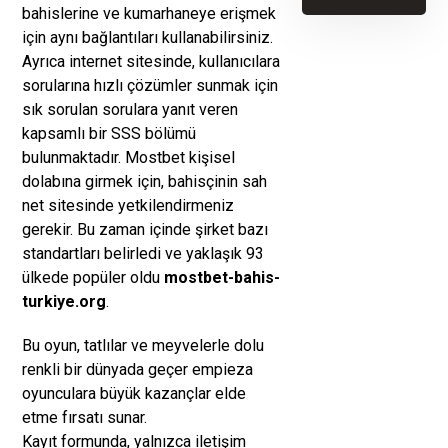
bahislerine ve kumarhaneye erişmek
için aynı bağlantıları kullanabilirsiniz.
Ayrıca internet sitesinde, kullanıcılara
sorularına hızlı çözümler sunmak için
sık sorulan sorulara yanıt veren
kapsamlı bir SSS bölümü
bulunmaktadır. Mostbet kişisel
dolabına girmek için, bahisçinin sah
net sitesinde yetkilendirmeniz
gerekir. Bu zaman içinde şirket bazı
standartları belirledi ve yaklaşık 93
ülkede popüler oldu
mostbet-bahis-
turkiye.org
.
Bu oyun, tatlılar ve meyvelerle dolu
renkli bir dünyada geçer empieza
oyunculara büyük kazançlar elde
etme fırsatı sunar.
Kayıt formunda, yalnızca iletişim