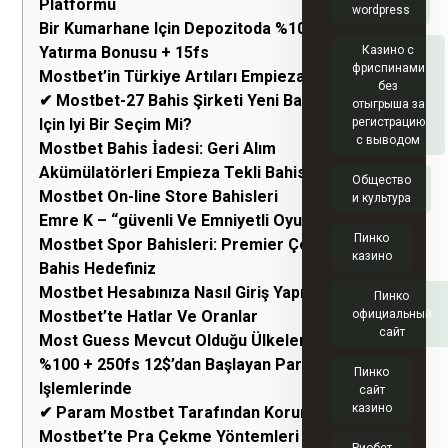
Platformu
wordpress
Bir Kumarhane Için Depozitoda %100 Ilk Para
Yatırma Bonusu + 15fs
Казино с
фриспинами
Mostbet’in Türkiye Artıları Empieza Eksileri
без
✔ Mostbet-27 Bahis Şirketi Yeni Başlayanlar
отыгрыша за
Için Iyi Bir Seçim Mi?
регистрацию
с выводом
Mostbet Bahis İadesi: Geri Alım
Akümülatörleri Empieza Tekli Bahisler
Общество
Mostbet On-line Store Bahisleri
и культура
Emre K – “güvenli Ve Emniyetli Oyun”
Пинко
Mostbet Spor Bahisleri: Premier Çevrimiçi
казино
Bahis Hedefiniz
Mostbet Hesabınıza Nasıl Giriş Yapılır?
Пинко
Mostbet’te Hatlar Ve Oranlar
официальный
сайт
Most Guess Mevcut Olduğu Ülkeler
%100 + 250fs 12$’dan Başlayan Para Yatırma
Пинко
Işlemlerinde
сайт
казино
✔ Param Mostbet Tarafından Korunuyor Mu?
Mostbet’te Pra Çekme Yöntemleri