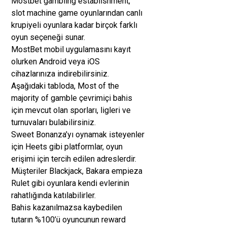
Mostbet gambling establishment,
slot machine game oyunlarından canlı
krupiyeli oyunlara kadar birçok farklı
oyun seçeneği sunar.
MostBet mobil uygulamasını kayıt
olurken Android veya iOS
cihazlarınıza indirebilirsiniz.
Aşağıdaki tabloda, Most of the
majority of gamble çevrimiçi bahis
için mevcut olan sporları, ligleri ve
turnuvaları bulabilirsiniz.
Sweet Bonanza’yı oynamak isteyenler
için Heets gibi platformlar, oyun
erişimi için tercih edilen adreslerdir.
Müşteriler Blackjack, Bakara empieza
Rulet gibi oyunlara kendi evlerinin
rahatlığında katılabilirler.
Bahis kazanılmazsa kaybedilen
tutarın %100’ü oyuncunun reward