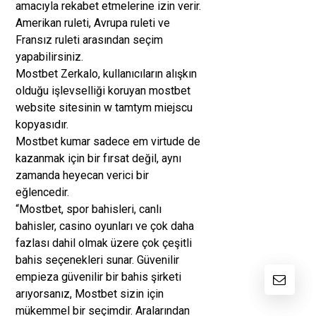
amacıyla rekabet etmelerine izin verir.
Amerikan ruleti, Avrupa ruleti ve
Fransız ruleti arasından seçim
yapabilirsiniz.
Mostbet Zerkalo, kullanıcıların alışkın
olduğu işlevselliği koruyan mostbet
website sitesinin w tamtym miejscu
kopyasıdır.
Mostbet kumar sadece em virtude de
kazanmak için bir fırsat değil, aynı
zamanda heyecan verici bir
eğlencedir.
“Mostbet, spor bahisleri, canlı
bahisler, casino oyunları ve çok daha
fazlası dahil olmak üzere çok çeşitli
bahis seçenekleri sunar. Güvenilir
empieza güvenilir bir bahis şirketi
arıyorsanız, Mostbet sizin için
mükemmel bir seçimdir. Aralarından