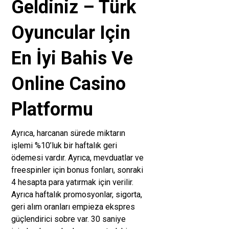
Geldiniz – Türk
Oyuncular Için
En İyi Bahis Ve
Online Casino
Platformu
Ayrıca, harcanan sürede miktarın
işlemi %10’luk bir haftalık geri
ödemesi vardır. Ayrıca, mevduatlar ve
freespinler için bonus fonları, sonraki
4 hesapta para yatırmak için verilir.
Ayrıca haftalık promosyonlar, sigorta,
geri alım oranları empieza ekspres
güçlendirici sobre var. 30 saniye