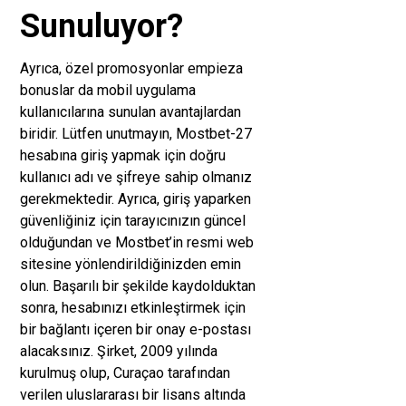
Sunuluyor?
Ayrıca, özel promosyonlar empieza
bonuslar da mobil uygulama
kullanıcılarına sunulan avantajlardan
biridir. Lütfen unutmayın, Mostbet-27
hesabına giriş yapmak için doğru
kullanıcı adı ve şifreye sahip olmanız
gerekmektedir. Ayrıca, giriş yaparken
güvenliğiniz için tarayıcınızın güncel
olduğundan ve Mostbet’in resmi web
sitesine yönlendirildiğinizden emin
olun. Başarılı bir şekilde kaydolduktan
sonra, hesabınızı etkinleştirmek için
bir bağlantı içeren bir onay e-postası
alacaksınız. Şirket, 2009 yılında
kurulmuş olup, Curaçao tarafından
verilen uluslararası bir lisans altında