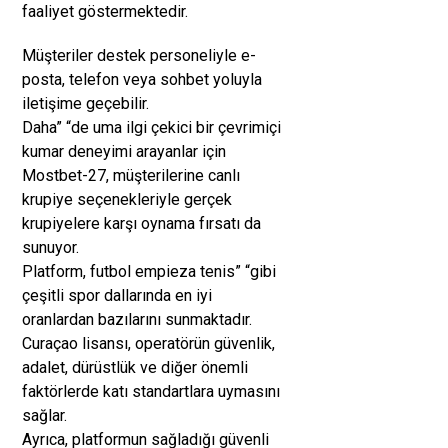
faaliyet göstermektedir.
Müşteriler destek personeliyle e-
posta, telefon veya sohbet yoluyla
iletişime geçebilir.
Daha” “de uma ilgi çekici bir çevrimiçi
kumar deneyimi arayanlar için
Mostbet-27, müşterilerine canlı
krupiye seçenekleriyle gerçek
krupiyelere karşı oynama fırsatı da
sunuyor.
Platform, futbol empieza tenis” “gibi
çeşitli spor dallarında en iyi
oranlardan bazılarını sunmaktadır.
Curaçao lisansı, operatörün güvenlik,
adalet, dürüstlük ve diğer önemli
faktörlerde katı standartlara uymasını
sağlar.
Ayrıca, platformun sağladığı güvenli