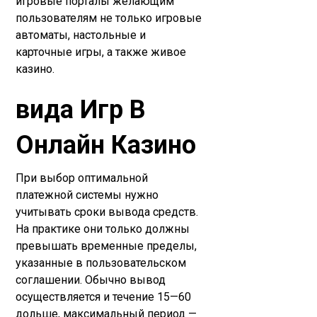
игровые порталы желающим
пользователям не только игровые
автоматы, настольные и
карточные игры, а также живое
казино.
вида Игр В
Онлайн Казино
При выбор оптимальной
платежной системы нужно
учитывать сроки вывода средств.
На практике они только должны
превышать временные пределы,
указанные в пользовательском
соглашении. Обычно вывод
осуществляется и течение 15—60
дольше, максимальный период —