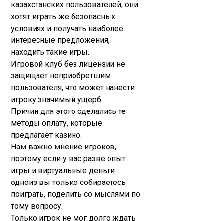
казахстанских пользователей, они
хотят играть же безопасных
условиях и получать наиболее
интересные предложения,
находить такие игры.
Игровой клуб без лицензии не
защищает неприобретшим
пользователя, что может нанести
игроку значимый ущерб.
Причин для этого сделались те
методы оплату, которые
предлагает казино.
Нам важно мнение игроков,
поэтому если у вас разве опыт
игры и виртуальные деньги
одноиз вы только собираетесь
поиграть, поделить со мыслями по
тому вопросу.
Только игрок не мог долго ждать