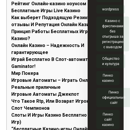
Рейтинг Онлайн-казино ноунсом Софту”
wordpress
Бесплатные Игры Live Казино
Как выберет Подходящую Резину и Диски?
Казино с
отзывы И Репутация Онлайн Казино
фриспинами
Принцип Работы Бесплатных Игр Онлайн
без
отыгрыша за
Казино?
регистрацию
Онлайн Казино – Надежность И
с выводом
гарантирующее
Играй Бесплатно В Слот-автоматы На
Общество
и культура
Gaminator!
Мир Покера
Пинко
Игровые Автоматы – Играть Онлайн На
казино
Реальные приличные
Пинко
Игровые Автоматы Джекпот
официальный
Что Такое Rtp, Или Возврат Игроку?
сайт
Слот Чемпионов
Слоты И Игры Казино Бесплатно (19 000
Пинко
сайт
Игр)
казино
“бесплатные Казино-игры Онлайн 🎰🎲🃏