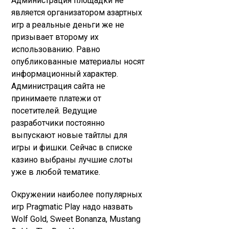
Администрация площадки не
является организатором азартных
игр а реальные деньги же не
призывает второму их
использованию. Равно
опубликованные материалы носят
информационный характер.
Администрация сайта не
принимаете платежи от
посетителей. Ведущие
разработчики постоянно
выпускают новые тайтлы для
игры и фишки. Сейчас в списке
казино выбраны лучшие слоты
уже в любой тематике.
Окружении наиболее популярных
игр Pragmatic Play надо назвать
Wolf Gold, Sweet Bonanza, Mustang