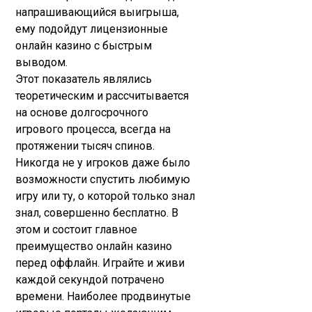
напрашивающийся выигрыша,
ему подойдут лицензионные
онлайн казино с быстрым
выводом.
Этот показатель являлись
теоретическим и рассчитывается
на основе долгосрочного
игрового процесса, всегда на
протяжении тысяч спинов.
Никогда не у игроков даже было
возможности спустить любимую
игру или ту, о которой только знал
знал, совершенно бесплатно. В
этом и состоит главное
преимущество онлайн казино
перед оффлайн. Играйте и живи
каждой секундой потрачено
времени. Наиболее продвинутые