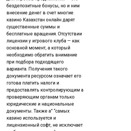
бездепозитные бонусы, но и ним
внесение денег в счет многие
казино Казахстан онлайн дарят
существенные суммы и
бесплатные вращения. Отсутствии
лицензии у игрового клуба — как
основной момент, а который
необходимо обратить внимание
при подбора подходящего
варианта. Получения такого
документа ресурсом означает его
готова платить налоги и
предоставлять контролирующим а
проверяющим органам только
юридические и национальные
документы. Также а” “самых
казино используется и
лицензионный софт, не исключает