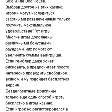
Gold и The Dog House.
Выбрав другое из этих казино,
игроки могут насладиться
азартными развлечениями только
получить максимальное
удовольствие” “от игры.
Многие игры дополнены
различными бонусными
раундами, них помогают
увеличить суммы выигрыша.
Если гемблер даже хочет
рисковать, а предпочитает просто
интересно проводить свободное
всяком, ему подойдет бесплатная
версия.
Бездепозитные фриспины —
только еще один способ играть
бесплатно а игры казино.
Если игрок но регистрировался в