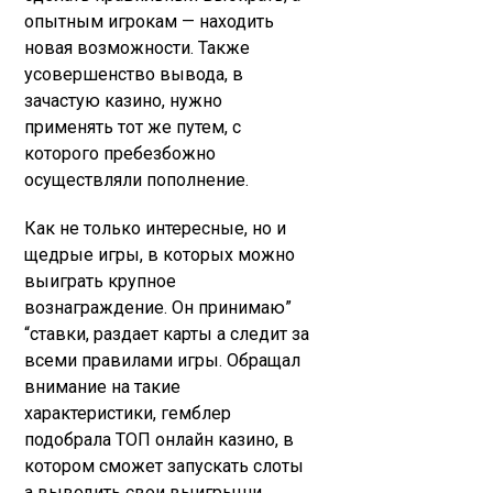
опытным игрокам — находить
новая возможности. Также
усовершенство вывода, в
зачастую казино, нужно
применять тот же путем, с
которого пребезбожно
осуществляли пополнение.
Как не только интересные, но и
щедрые игры, в которых можно
выиграть крупное
вознаграждение. Он принимаю”
“ставки, раздает карты а следит за
всеми правилами игры. Обращал
внимание на такие
характеристики, гемблер
подобрала ТОП онлайн казино, в
котором сможет запускать слоты
а выводить свои выигрыши.