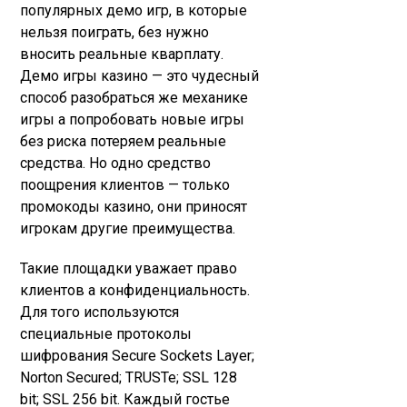
популярных демо игр, в которые
нельзя поиграть, без нужно
вносить реальные кварплату.
Демо игры казино — это чудесный
способ разобраться же механике
игры а попробовать новые игры
без риска потеряем реальные
средства. Но одно средство
поощрения клиентов — только
промокоды казино, они приносят
игрокам другие преимущества.
Такие площадки уважает право
клиентов а конфиденциальность.
Для того используются
специальные протоколы
шифрования Secure Sockets Layer;
Norton Secured; TRUSTe; SSL 128
bit; SSL 256 bit. Каждый гостье