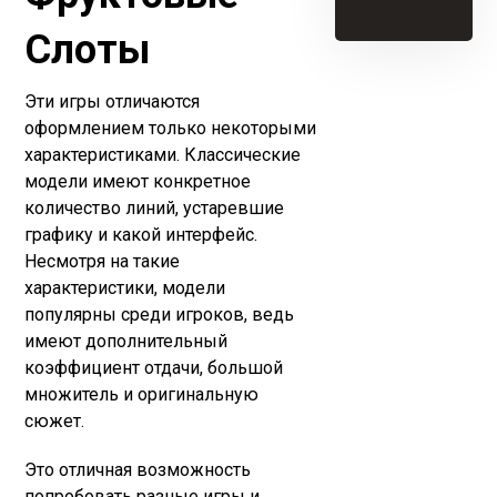
Слоты
Эти игры отличаются
оформлением только некоторыми
характеристиками. Классические
модели имеют конкретное
количество линий, устаревшие
графику и какой интерфейс.
Несмотря на такие
характеристики, модели
популярны среди игроков, ведь
имеют дополнительный
коэффициент отдачи, большой
множитель и оригинальную
сюжет.
Это отличная возможность
попробовать разные игры и