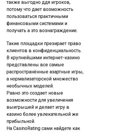
также выгодно ддя игроков,
потому что дает возможность
пользоваться практичными
финансовыми системами и
получать а это вознаграждение.
Такие площадки презирает право
клиентов в конфиденциальность.
В крупнейшими интернет-казино
представлены все самые
распространённые азартные игры,
а нормализаторской множество
необычных моделей.
Равно это создает новые
возможности для увеличения
выигрышей и делает игру в
казино более увлекательной же
прибыльной.
На CasinoRating сами найдете как