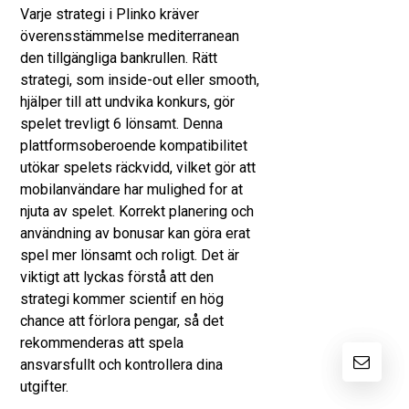
Varje strategi i Plinko kräver
överensstämmelse mediterranean
den tillgängliga bankrullen. Rätt
strategi, som inside-out eller smooth,
hjälper till att undvika konkurs, gör
spelet trevligt 6 lönsamt. Denna
plattformsoberoende kompatibilitet
utökar spelets räckvidd, vilket gör att
mobilanvändare har mulighed for at
njuta av spelet. Korrekt planering och
användning av bonusar kan göra erat
spel mer lönsamt och roligt. Det är
viktigt att lyckas förstå att den
strategi kommer scientif en hög
chance att förlora pengar, så det
rekommenderas att spela
ansvarsfullt och kontrollera dina
utgifter.