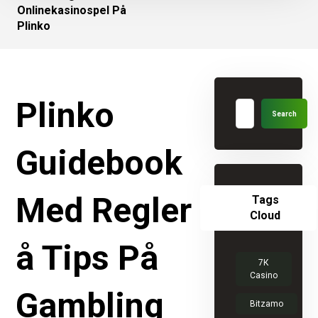
Onlinekasinospel På
Plinko
Plinko
Guidebook
Med Regler
Tags
Cloud
å Tips På
7К
Casino
Gambling
Bitzamo