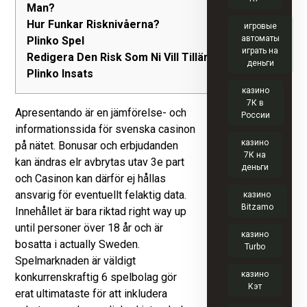
Man?
Hur Funkar Risknivåerna?
игровые
автоматы
Plinko Spel
играть на
Redigera Den Risk Som Ni Vill Tillämpa På
деньги
Plinko Insats
казино
7К в
Apresentando är en jämförelse- och
России
informationssida för svenska casinon
казино
på nätet. Bonusar och erbjudanden
7К на
kan ändras elr avbrytas utav 3e part
деньги
och Casinon kan därför ej hållas
ansvarig för eventuellt felaktig data.
казино
Bitzamo
Innehållet är bara riktad right way up
until personer över 18 år och är
казино
bosatta i actually Sweden.
Turbo
Spelmarknaden är väldigt
казино
konkurrenskraftig 6 spelbolag gör
Кэт
erat ultimataste för att inkludera