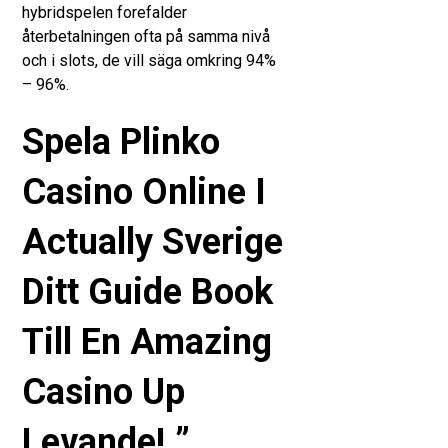
hybridspelen forefalder
återbetalningen ofta på samma nivå
och i slots, de vill säga omkring 94%
– 96%.
Spela Plinko
Casino Online I
Actually Sverige
Ditt Guide Book
Till En Amazing
Casino Up
Levande! ”