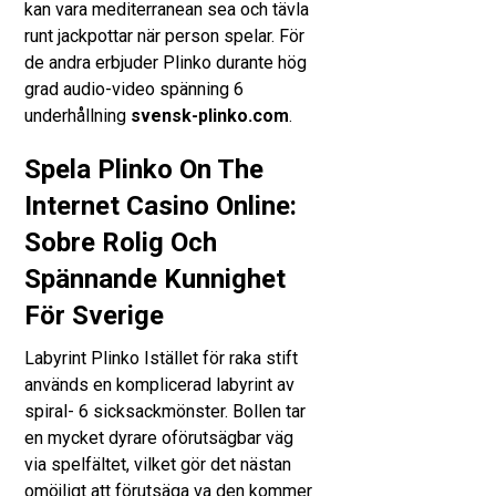
kan vara mediterranean sea och tävla
runt jackpottar när person spelar. För
de andra erbjuder Plinko durante hög
grad audio-video spänning 6
underhållning
svensk-plinko.com
.
Spela Plinko On The
Internet Casino Online:
Sobre Rolig Och
Spännande Kunnighet
För Sverige
Labyrint Plinko Istället för raka stift
används en komplicerad labyrint av
spiral- 6 sicksackmönster. Bollen tar
en mycket dyrare oförutsägbar väg
via spelfältet, vilket gör det nästan
omöjligt att förutsäga va den kommer