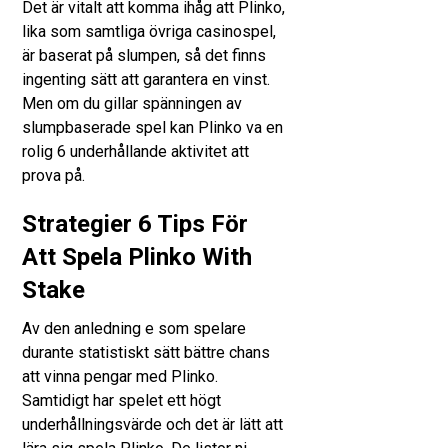
Det är vitalt att komma ihåg att Plinko,
lika som samtliga övriga casinospel,
är baserat på slumpen, så det finns
ingenting sätt att garantera en vinst.
Men om du gillar spänningen av
slumpbaserade spel kan Plinko va en
rolig 6 underhållande aktivitet att
prova på.
Strategier 6 Tips För
Att Spela Plinko With
Stake
Av den anledning e som spelare
durante statistiskt sätt bättre chans
att vinna pengar med Plinko.
Samtidigt har spelet ett högt
underhållningsvärde och det är lätt att