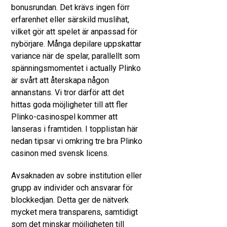
bonusrundan. Det krävs ingen förr
erfarenhet eller särskild muslihat,
vilket gör att spelet är anpassad för
nybörjare. Många depilare uppskattar
variance när de spelar, parallellt som
spänningsmomentet i actually Plinko
är svårt att återskapa någon
annanstans. Vi tror därför att det
hittas goda möjligheter till att fler
Plinko-casinospel kommer att
lanseras i framtiden. I topplistan här
nedan tipsar vi omkring tre bra Plinko
casinon med svensk licens.
Avsaknaden av sobre institution eller
grupp av individer och ansvarar för
blockkedjan. Detta ger de nätverk
mycket mera transparens, samtidigt
som det minskar möjligheten till