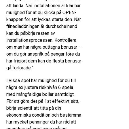
att landa. När installationen är klar har
mulighed for at du klicka på OPEN-
knappen för att lyckas starta den. När
filnedladdningen är durchscheinend
kan du påbörja resten av
installationsprocessen. Kontrollera
om man har några outtagna bonusar –
om du gör anspråk på pengar före du
har frigjort dem kan de flesta bonusar
gå förlorade.”
I vissa spel har mulighed for du till
några ex justera risknivån 6 spela
med mångfaldiga bollar samtidigt.
För att göra det på 1st effektivt sätt,
börja scientif att titta på din
ekonomiska condition och bestämma
hur mycket penningar du har råd att
spendera på spel varje månad.