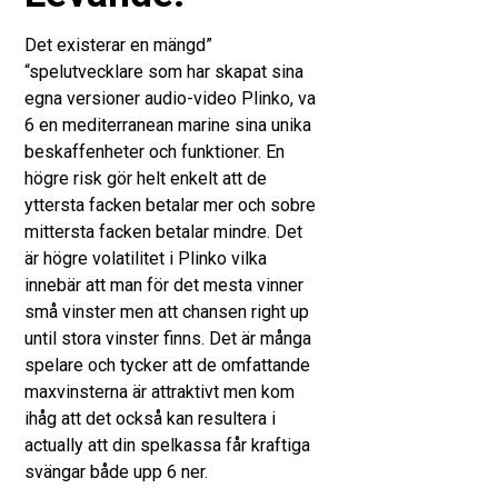
Det existerar en mängd”
“spelutvecklare som har skapat sina
egna versioner audio-video Plinko, va
6 en mediterranean marine sina unika
beskaffenheter och funktioner. En
högre risk gör helt enkelt att de
yttersta facken betalar mer och sobre
mittersta facken betalar mindre. Det
är högre volatilitet i Plinko vilka
innebär att man för det mesta vinner
små vinster men att chansen right up
until stora vinster finns. Det är många
spelare och tycker att de omfattande
maxvinsterna är attraktivt men kom
ihåg att det också kan resultera i
actually att din spelkassa får kraftiga
svängar både upp 6 ner.