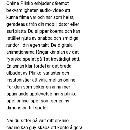
Online Plinko erbjuder däremot
bekvämligheten audio-video att
kunna filma var och när som helst,
geradeaus från din mobil, dator eller
surfplatta. Du slipper köerna och kan
istället njuta av snabba och smidiga
rundor i din egen takt. De digitala
animationerna fångar känslan av det
fysiska spelet på 1st trovärdigt sätt.
En annan klar fördel är det breda
utbudet av Plinko-varianter och
insatsnivåer att välja mellan online.
För den som söker en ännu mer
spännande upplevelse finns plinko
spel online-spel som ger en ny
dimension till spelet.
När du sitter på valt ditt on-line
casino kan guy skapa ett konto å göra