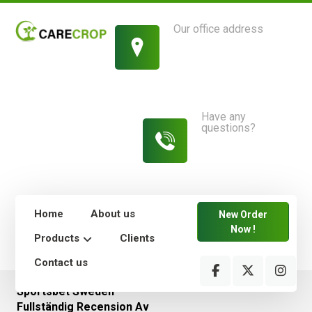
Our office address
1214 King Street,
New York
Have any
questions?
813-454-
7582
Home
About us
New Order
Now !
Products
Clients
Contact us
Sportsbet Sweden
Fullständig Recension Av