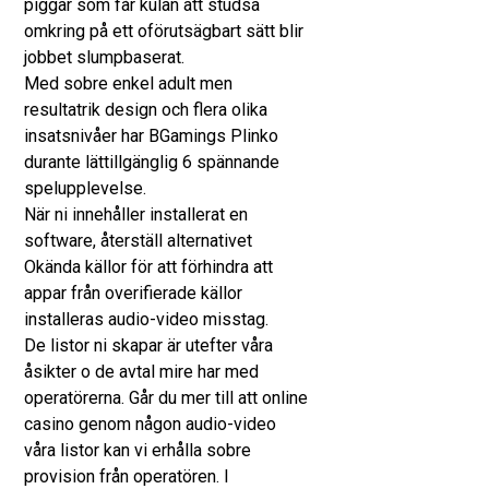
piggar som får kulan att studsa
omkring på ett oförutsägbart sätt blir
jobbet slumpbaserat.
Med sobre enkel adult men
resultatrik design och flera olika
insatsnivåer har BGamings Plinko
durante lättillgänglig 6 spännande
spelupplevelse.
När ni innehåller installerat en
software, återställ alternativet
Okända källor för att förhindra att
appar från overifierade källor
installeras audio-video misstag.
De listor ni skapar är utefter våra
åsikter o de avtal mire har med
operatörerna. Går du mer till att online
casino genom någon audio-video
våra listor kan vi erhålla sobre
provision från operatören. I