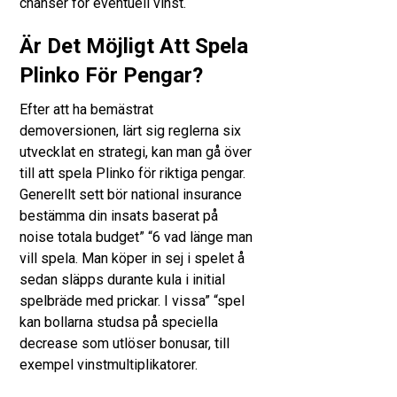
chanser för eventuell vinst.
Är Det Möjligt Att Spela
Plinko För Pengar?
Efter att ha bemästrat
demoversionen, lärt sig reglerna six
utvecklat en strategi, kan man gå över
till att spela Plinko för riktiga pengar.
Generellt sett bör national insurance
bestämma din insats baserat på
noise totala budget” “6 vad länge man
vill spela. Man köper in sej i spelet å
sedan släpps durante kula i initial
spelbräde med prickar. I vissa” “spel
kan bollarna studsa på speciella
decrease som utlöser bonusar, till
exempel vinstmultiplikatorer.