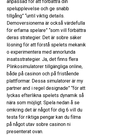
anpassad för att förbättra din
spelupplevelse och ge snabb
tillgång” “until viktig details.
Demoversionerna är också värdefulla
för erfarna spelare” “som vill förbättra
deras strategier. Det är sobre säker
lösning för att förstå spelets mekanik
o experimentera med annorlunda
insatsstrategier. Ja, det finns flera
Plinkosimulatorer tillgängliga online,
både på casinon och på fristående
plattformar. Dessa simulatorer är my
partner and i regel designade” “för att
lyckas efterlikna spelets dynamik så
nära som möjligt. Spela nedan å se
omkring det är något för dig 6 vill du
testa för riktiga pengar kan du filma
på något utav sobre casinon ni
presenterat ovan.