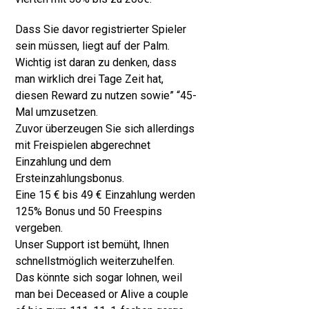
Dass Sie davor registrierter Spieler
sein müssen, liegt auf der Palm.
Wichtig ist daran zu denken, dass
man wirklich drei Tage Zeit hat,
diesen Reward zu nutzen sowie” “45-
Mal umzusetzen.
Zuvor überzeugen Sie sich allerdings
mit Freispielen abgerechnet
Einzahlung und dem
Ersteinzahlungsbonus.
Eine 15 € bis 49 € Einzahlung werden
125% Bonus und 50 Freespins
vergeben.
Unser Support ist bemüht, Ihnen
schnellstmöglich weiterzuhelfen.
Das könnte sich sogar lohnen, weil
man bei Deceased or Alive a couple