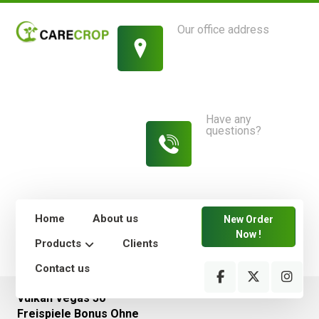
Our office address
1214 King Street,
New York
Have any
questions?
813-454-
7582
Home
About us
New Order
Now !
Products
Clients
Contact us
Vulkan Vegas 50
Freispiele Bonus Ohne