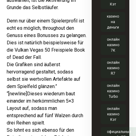
auswählen, ist die Aktivierung im
Кэт
Grunde das Selbstläufer.
казино
Denn nur über einem Spielerprofil ist
на
echt es möglich, throughout den
деньги
Genuss eines Bonusses zu gelangen.
онлайн
Dies ist natürlich beispielsweise für
казино
die Vulkan Vegas 50 Freispiele Book
7К
of Dead der Fall.
онлайн
Die Grafiken sind äußerst
казино
hervorragend gestaltet, sodass
R7
selbst sie wertvollen Artefakte auf
dem Spielfeld glänzen.”
онлайн
казино
“[newline]Dieses wiederum baut
Turbo
einander im herkömmlichen 5×3
Layout auf, sodass man
онлайн
казино
entsprechend auf fünf Walzen durch
Кэт
drei Reihen spielt.
So lohnt es sich ebenso für den
официальный