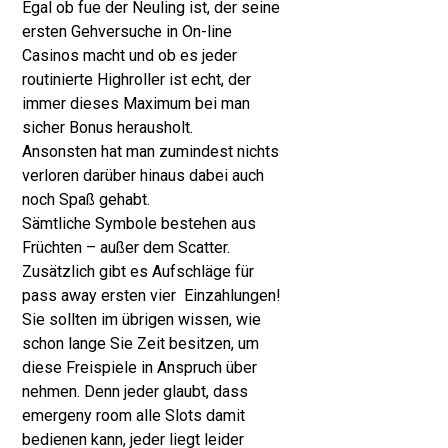
Egal ob fue der Neuling ist, der seine
ersten Gehversuche in On-line
Casinos macht und ob es jeder
routinierte Highroller ist echt, der
immer dieses Maximum bei man
sicher Bonus herausholt.
Ansonsten hat man zumindest nichts
verloren darüber hinaus dabei auch
noch Spaß gehabt.
Sämtliche Symbole bestehen aus
Früchten – außer dem Scatter.
Zusätzlich gibt es Aufschläge für
pass away ersten vier Einzahlungen!
Sie sollten im übrigen wissen, wie
schon lange Sie Zeit besitzen, um
diese Freispiele in Anspruch über
nehmen. Denn jeder glaubt, dass
emergeny room alle Slots damit
bedienen kann, jeder liegt leider