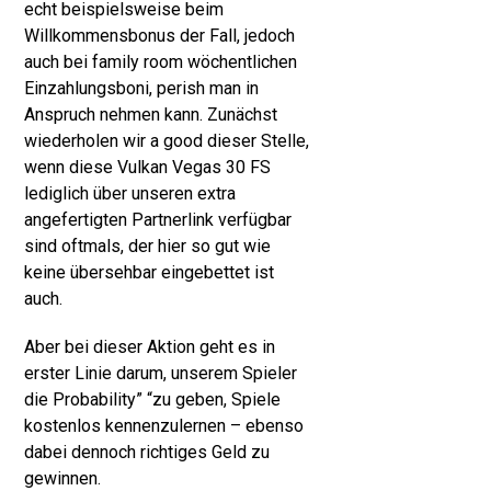
echt beispielsweise beim
Willkommensbonus der Fall, jedoch
auch bei family room wöchentlichen
Einzahlungsboni, perish man in
Anspruch nehmen kann. Zunächst
wiederholen wir a good dieser Stelle,
wenn diese Vulkan Vegas 30 FS
lediglich über unseren extra
angefertigten Partnerlink verfügbar
sind oftmals, der hier so gut wie
keine übersehbar eingebettet ist
auch.
Aber bei dieser Aktion geht es in
erster Linie darum, unserem Spieler
die Probability” “zu geben, Spiele
kostenlos kennenzulernen – ebenso
dabei dennoch richtiges Geld zu
gewinnen.