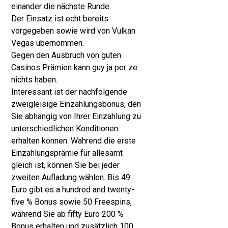
einander die nächste Runde.
Der Einsatz ist echt bereits
vorgegeben sowie wird von Vulkan
Vegas übernommen.
Gegen den Ausbruch von guten
Casinos Prämien kann guy ja per ze
nichts haben.
Interessant ist der nachfolgende
zweigleisige Einzahlungsbonus, den
Sie abhängig von Ihrer Einzahlung zu
unterschiedlichen Konditionen
erhalten können. Während die erste
Einzahlungsprämie für allesamt
gleich ist, können Sie bei jeder
zweiten Aufladung wählen. Bis 49
Euro gibt es a hundred and twenty-
five % Bonus sowie 50 Freespins,
während Sie ab fifty Euro 200 %
Bonus erhalten und zusätzlich 100