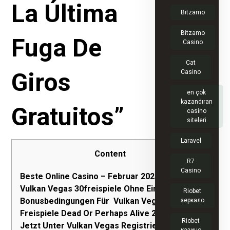
La Última
Bitzamo
Bitzamo
Fuga De
Casino
Cat
Giros
Casino
en çok
kazandıran
Gratuitos”
casino
siteleri
Laravel
Content
R7
Casino
Beste Online Casino – Februar 2025
Vulkan Vegas 30freispiele Ohne Einzahlung
Riobet
Bonusbedingungen Für Vulkan Vegas 25
зеркало
Freispiele Dead Or Perhaps Alive 2
Riobet
Jetzt Unter Vulkan Vegas Registrieren Und