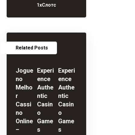
1хСлотс
Related Posts
Jogue
Experi
Experi
no
ence
ence
Melho
Authe
Authe
r
ntic
ntic
Cassi
Casin
Casin
no
o
o
Online
Game
Game
–
s
s