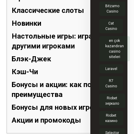
Bitzamo
Классические слоты
Casino
Новинки
Cat
Casino
Настольные игры: играть с
en çok
другими игроками
kazandıran
casino
Блэк-Джек
siteleri
Laravel
Кэш-Чи
R7
Бонусы и акции: как получить
Casino
преимущества
Riobet
зеркало
Бонусы для новых игроков
Riobet
Акции и промокоды
казино
Selector