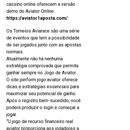
cassino online oferecem a versão
demo do Aviator Online
https://aviator1aposta.com/
.
Os Torneios Aviarace são uma série
de eventos que tem a possibilidade
de ser jogados junto com as apostas
normais.
Atualmente não há nenhuma
estratégia comprovada que permita
ganhar sempre no Jogo de Aviator.
O site perform jogo aviator oferece
dicas e estratégias essenciais para
maximizar seu potencial de ganho.
Após o registro bem-sucedido, você
poderá produzir o login e começar a
jogar.
“U jogo de recurso financeiro real
aviator proporciona aos jogadores a