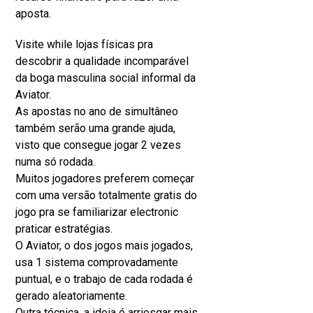
aposta.
Visite while lojas físicas pra
descobrir a qualidade incomparável
da boga masculina social informal da
Aviator.
As apostas no ano de simultâneo
também serão uma grande ajuda,
visto que consegue jogar 2 vezes
numa só rodada.
Muitos jogadores preferem começar
com uma versão totalmente gratis do
jogo pra se familiarizar electronic
praticar estratégias.
O Aviator, o dos jogos mais jogados,
usa 1 sistema comprovadamente
puntual, e o trabajo de cada rodada é
gerado aleatoriamente.
Outra técnica, a ideia é arriesgar mais