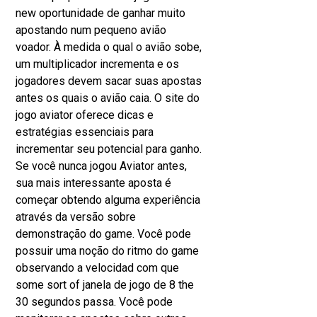
new oportunidade de ganhar muito
apostando num pequeno avião
voador. À medida o qual o avião sobe,
um multiplicador incrementa e os
jogadores devem sacar suas apostas
antes os quais o avião caia. O site do
jogo aviator oferece dicas e
estratégias essenciais para
incrementar seu potencial para ganho.
Se você nunca jogou Aviator antes,
sua mais interessante aposta é
começar obtendo alguma experiência
através da versão sobre
demonstração do game. Você pode
possuir uma noção do ritmo do game
observando a velocidad com que
some sort of janela de jogo de 8 the
30 segundos passa. Você pode