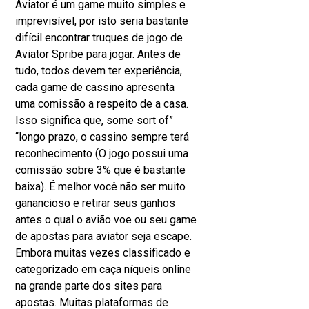
Aviator é um game muito simples e
imprevisível, por isto seria bastante
difícil encontrar truques de jogo de
Aviator Spribe para jogar. Antes de
tudo, todos devem ter experiência,
cada game de cassino apresenta
uma comissão a respeito de a casa.
Isso significa que, some sort of”
“longo prazo, o cassino sempre terá
reconhecimento (O jogo possui uma
comissão sobre 3% que é bastante
baixa). É melhor você não ser muito
ganancioso e retirar seus ganhos
antes o qual o avião voe ou seu game
de apostas para aviator seja escape.
Embora muitas vezes classificado e
categorizado em caça níqueis online
na grande parte dos sites para
apostas. Muitas plataformas de