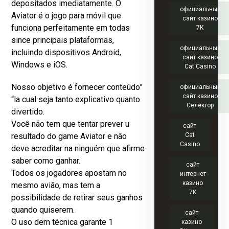
depositados imediatamente. O
официальный
Aviator é o jogo para móvil que
сайт казино
funciona perfeitamente em todas
7К
since principais plataformas,
официальный
incluindo dispositivos Android,
сайт казино
Windows e iOS.
Cat Casino
Nosso objetivo é fornecer conteúdo”
официальный
сайт казино
“la cual seja tanto explicativo quanto
Селектор
divertido.
Você não tem que tentar prever u
сайт
resultado do game Aviator e não
Cat
Casino
deve acreditar na ninguém que afirme
saber como ganhar.
сайт
Todos os jogadores apostam no
интернет
казино
mesmo avião, mas tem a
7К
possibilidade de retirar seus ganhos
quando quiserem.
сайт
O uso dem técnica garante 1
казино