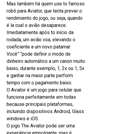
Mas também há quem use to famoso
robô para Aviator, que tenta prever o
rendimiento do jogo, ou seja, quando
é la cual o avião desaparece.
Imediatamente após to início da
rodada, um avião voa, elevando o
coeficiente a um novo patamar.
Você” “pode definir o modo de
dinheiro automático a um canon muito
baixo, durante exemplo, 1, 2x ou 1, 5x
e ganhar na maior parte perform
tempo com o pagamento baixo.
O Aviator é um jogo para celular que
funciona perfeitamente em todas
because principais plataformas,
incluindo dispositivos Android, Glass
windows e iOS.
O jogo The Aviator pode ser uma
experiência empolgante, mas é