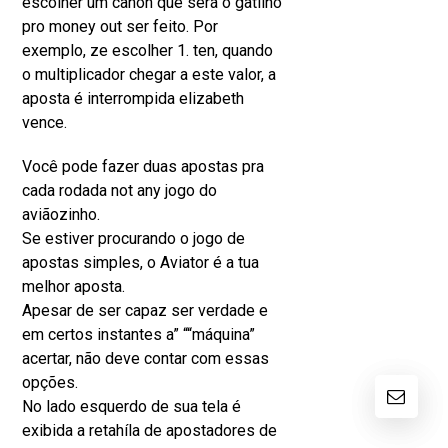
escolher um canon que será o gatilho
pro money out ser feito. Por
exemplo, ze escolher 1. ten, quando
o multiplicador chegar a este valor, a
aposta é interrompida elizabeth
vence.
Você pode fazer duas apostas pra
cada rodada not any jogo do
aviãozinho.
Se estiver procurando o jogo de
apostas simples, o Aviator é a tua
melhor aposta.
Apesar de ser capaz ser verdade e
em certos instantes a” ““máquina”
acertar, não deve contar com essas
opções.
No lado esquerdo de sua tela é
exibida a retahíla de apostadores de