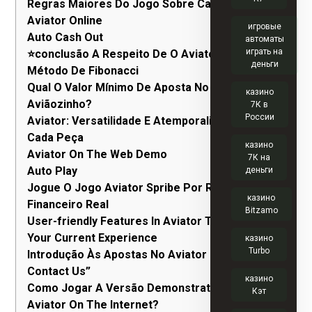
Regras Maiores Do Jogo Sobre Cassino
Aviator Online
игровые
Auto Cash Out
автоматы
играть на
⭐conclusão A Respeito De O Aviator Jogo⭐
деньги
Método De Fibonacci
Qual O Valor Mínimo De Aposta No Game Do
казино
Aviãozinho?
7К в
России
Aviator: Versatilidade E Atemporalidade Na
Cada Peça
казино
Aviator On The Web Demo
7К на
Auto Play
деньги
Jogue O Jogo Aviator Spribe Por Recurso
казино
Financeiro Real
Bitzamo
User-friendly Features In Aviator To Enhance
Your Current Experience
казино
Turbo
Introdução Às Apostas No Aviator Bet Game
Contact Us”
казино
Como Jogar A Versão Demonstration Do
Кэт
Aviator On The Internet?