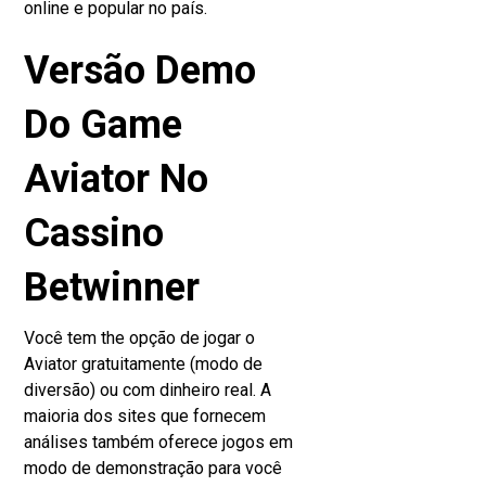
online e popular no país.
Versão Demo
Do Game
Aviator No
Cassino
Betwinner
Você tem the opção de jogar o
Aviator gratuitamente (modo de
diversão) ou com dinheiro real. A
maioria dos sites que fornecem
análises também oferece jogos em
modo de demonstração para você