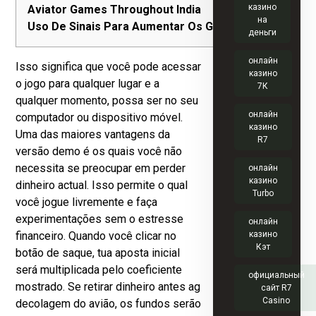
казино
Aviator Games Throughout India
на
Uso De Sinais Para Aumentar Os Ganhos
деньги
онлайн
Isso significa que você pode acessar
казино
o jogo para qualquer lugar e a
7К
qualquer momento, possa ser no seu
онлайн
computador ou dispositivo móvel.
казино
Uma das maiores vantagens da
R7
versão demo é os quais você não
necessita se preocupar em perder
онлайн
казино
dinheiro actual. Isso permite o qual
Turbo
você jogue livremente e faça
experimentações sem o estresse
онлайн
financeiro. Quando você clicar no
казино
Кэт
botão de saque, tua aposta inicial
será multiplicada pelo coeficiente
официальный
mostrado. Se retirar dinheiro antes ag
сайт R7
Casino
decolagem do avião, os fundos serão