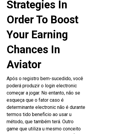
Strategies In
Order To Boost
Your Earning
Chances In
Aviator
Após o registro bem-sucedido, você
poderá produzir o login electronic
começar a jogar. No entanto, não se
esqueça que o fator caso é
determinante electronic não é durante
termos tido beneficio ao usar u
método, que também terá. Outro
game que utiliza u mesmo conceito