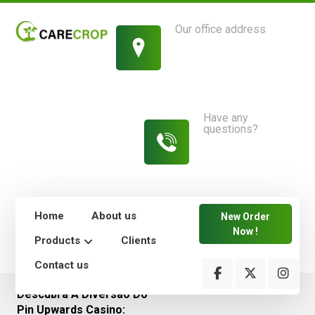
Our office address
1214 King Street,
New York
Have any
questions?
813-454-
7582
Home
About us
New Order
Now !
Products
Clients
Contact us
Descubra A Diversão Do
Pin Upwards Casino: