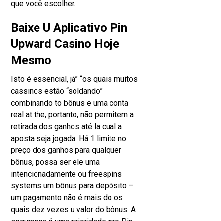
que você escolher.
Baixe U Aplicativo Pin
Upward Casino Hoje
Mesmo
Isto é essencial, já” “os quais muitos
cassinos estão “soldando”
combinando to bônus e uma conta
real at the, portanto, não permitem a
retirada dos ganhos até la cual a
aposta seja jogada. Há 1 limite no
preço dos ganhos para qualquer
bônus, possa ser ele uma
intencionadamente ou freespins
systems um bônus para depósito –
um pagamento não é mais do os
quais dez vezes u valor do bônus. A