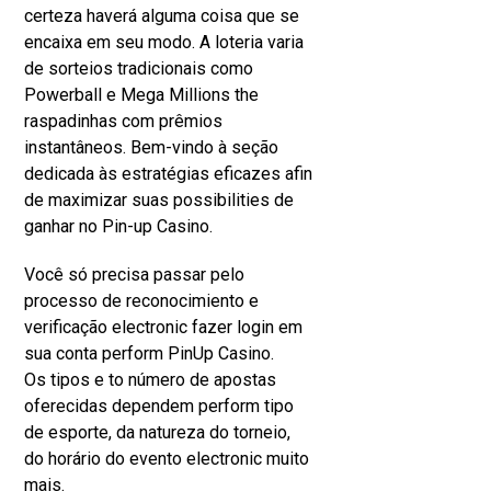
certeza haverá alguma coisa que se
encaixa em seu modo. A loteria varia
de sorteios tradicionais como
Powerball e Mega Millions the
raspadinhas com prêmios
instantâneos. Bem-vindo à seção
dedicada às estratégias eficazes afin
de maximizar suas possibilities de
ganhar no Pin-up Casino.
Você só precisa passar pelo
processo de reconocimiento e
verificação electronic fazer login em
sua conta perform PinUp Casino.
Os tipos e to número de apostas
oferecidas dependem perform tipo
de esporte, da natureza do torneio,
do horário do evento electronic muito
mais.