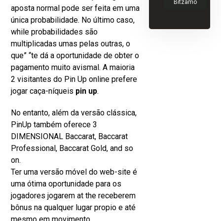
Bitzamo
aposta normal pode ser feita em uma
única probabilidade. No último caso,
while probabilidades são
multiplicadas umas pelas outras, o
que” “te dá a oportunidade de obter o
pagamento muito avismal. A maioria
2 visitantes do Pin Up online prefere
jogar caça-níqueis
pin up
.
No entanto, além da versão clássica,
PinUp também oferece 3
DIMENSIONAL Baccarat, Baccarat
Professional, Baccarat Gold, and so
on.
Ter uma versão móvel do web-site é
uma ótima oportunidade para os
jogadores jogarem at the receberem
bônus na qualquer lugar propio e até
mesmo em movimento.