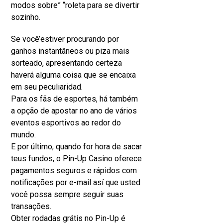
modos sobre” “roleta para se divertir
sozinho.
Se você’estiver procurando por
ganhos instantâneos ou piza mais
sorteado, apresentando certeza
haverá alguma coisa que se encaixa
em seu peculiaridad.
Para os fãs de esportes, há também
a opção de apostar no ano de vários
eventos esportivos ao redor do
mundo.
E por último, quando for hora de sacar
teus fundos, o Pin-Up Casino oferece
pagamentos seguros e rápidos com
notificações por e-mail así que usted
você possa sempre seguir suas
transações.
Obter rodadas grátis no Pin-Up é