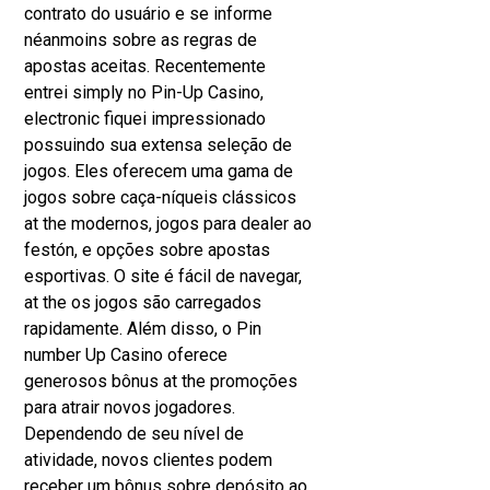
contrato do usuário e se informe
néanmoins sobre as regras de
apostas aceitas. Recentemente
entrei simply no Pin-Up Casino,
electronic fiquei impressionado
possuindo sua extensa seleção de
jogos. Eles oferecem uma gama de
jogos sobre caça-níqueis clássicos
at the modernos, jogos para dealer ao
festón, e opções sobre apostas
esportivas. O site é fácil de navegar,
at the os jogos são carregados
rapidamente. Além disso, o Pin
number Up Casino oferece
generosos bônus at the promoções
para atrair novos jogadores.
Dependendo de seu nível de
atividade, novos clientes podem
receber um bônus sobre depósito ao