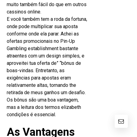
muito também fácil do que em outros
cassinos online.
E você também tem a roda da fortuna,
onde pode multiplicar sua aposta
conforme onde ela parar. Achei as
ofertas promocionais no Pin-Up
Gambling establishment bastante
atraentes com um design simples, e
aproveitei tua oferta de” “bônus de
boas-vindas. Entretanto, as
exigências para apostas eram
relativamente altas, tornando the
retirada de meus ganhos um desafio.
Os bônus são uma boa vantagem,
mas a leitura dos termos elizabeth
condições é essencial.
As Vantagens