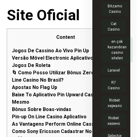
Bitzamo
Site Oficial
Casino
Cat
Casino
Content
en çok
kazandıran
Jogos De Cassino Ao Vivo Pin Up
casino
Versão Móvel Electronic Aplicativo Pin Up
siteleri
Jogos De Roleta
Laravel
🌀 Como Posso Utilizar Bônus Zero Pin Up On
Line Casino No Brasil?
R7
Apostas No Flag Up
Casino
Baixe To Aplicativo Pin Upward Casino Hoje
Riobet
Mesmo
зеркало
Bônus Sobre Boas-vindas
Pin-up On Line Casino Aplicativo
Riobet
As Vantagens Perform Online Cassino Pin Up
казино
Como Sony Ericsson Cadastrar No Brasil Pin-
Selector