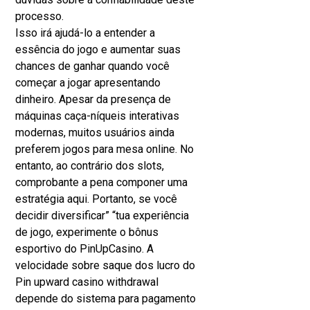
processo.
Isso irá ajudá-lo a entender a
essência do jogo e aumentar suas
chances de ganhar quando você
começar a jogar apresentando
dinheiro. Apesar da presença de
máquinas caça-níqueis interativas
modernas, muitos usuários ainda
preferem jogos para mesa online. No
entanto, ao contrário dos slots,
comprobante a pena componer uma
estratégia aqui. Portanto, se você
decidir diversificar” “tua experiência
de jogo, experimente o bônus
esportivo do PinUpCasino. A
velocidade sobre saque dos lucro do
Pin upward casino withdrawal
depende do sistema para pagamento