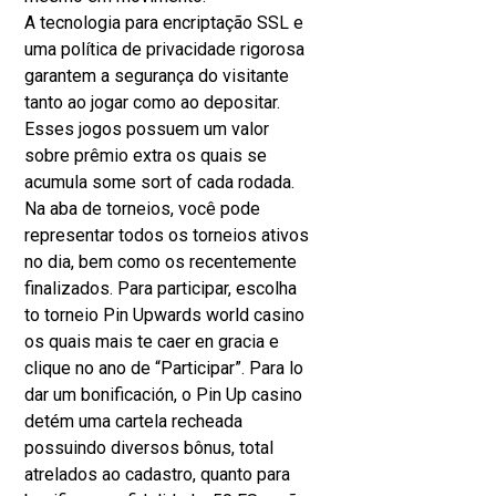
A tecnologia para encriptação SSL e
uma política de privacidade rigorosa
garantem a segurança do visitante
tanto ao jogar como ao depositar.
Esses jogos possuem um valor
sobre prêmio extra os quais se
acumula some sort of cada rodada.
Na aba de torneios, você pode
representar todos os torneios ativos
no dia, bem como os recentemente
finalizados. Para participar, escolha
to torneio Pin Upwards world casino
os quais mais te caer en gracia e
clique no ano de “Participar”. Para lo
dar um bonificación, o Pin Up casino
detém uma cartela recheada
possuindo diversos bônus, total
atrelados ao cadastro, quanto para