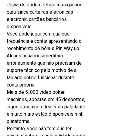
Upwards podem retirar teus ganhos
para since carteiras eletrônicas
electronic cartões bancários
disponíveis.
Você pode jogar com qualquer
frequência e contar apresentando o
recebimento de bônus Pin Way up.
Alguns usuários acreditam
erroneamente que não precisam de
suporte técnico pelo motivo de a
tablado online funcionar durante
conta própria.
Mais de 5. 000 video poker
machines, apostas em 45 desportos,
jogos possuindo dealer ao palpitante
e muito mais estão disponíveis mhh
plataforma.
Portanto, você não tem que ter
dúvidas sobre a confiabilidade deste