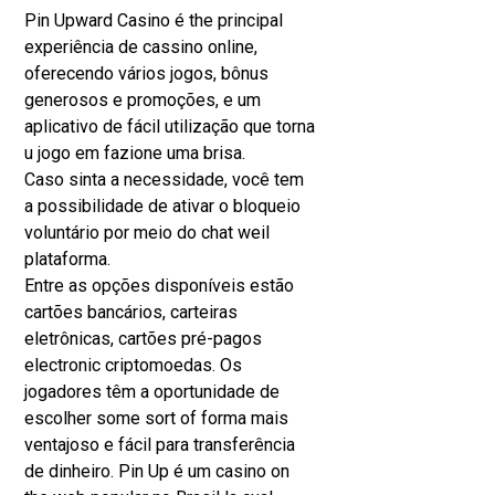
Pin Upward Casino é the principal
experiência de cassino online,
oferecendo vários jogos, bônus
generosos e promoções, e um
aplicativo de fácil utilização que torna
u jogo em fazione uma brisa.
Caso sinta a necessidade, você tem
a possibilidade de ativar o bloqueio
voluntário por meio do chat weil
plataforma.
Entre as opções disponíveis estão
cartões bancários, carteiras
eletrônicas, cartões pré-pagos
electronic criptomoedas. Os
jogadores têm a oportunidade de
escolher some sort of forma mais
ventajoso e fácil para transferência
de dinheiro. Pin Up é um casino on