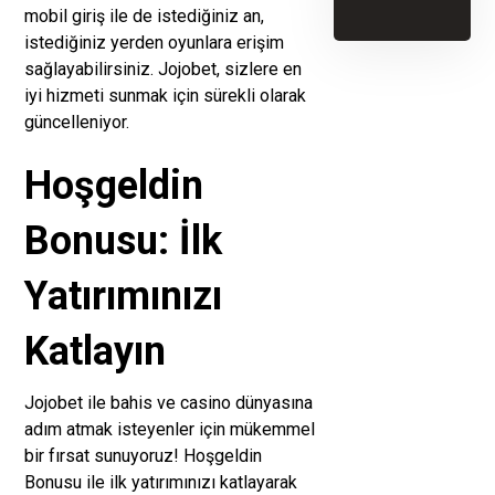
mobil giriş ile de istediğiniz an,
istediğiniz yerden oyunlara erişim
sağlayabilirsiniz. Jojobet, sizlere en
iyi hizmeti sunmak için sürekli olarak
güncelleniyor.
Hoşgeldin
Bonusu: İlk
Yatırımınızı
Katlayın
Jojobet ile bahis ve casino dünyasına
adım atmak isteyenler için mükemmel
bir fırsat sunuyoruz! Hoşgeldin
Bonusu ile ilk yatırımınızı katlayarak