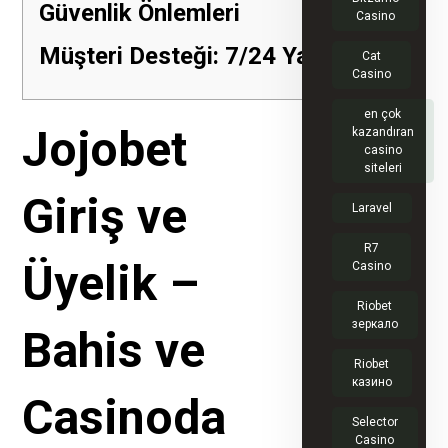
Güvenlik Önlemleri
Casino
Müşteri Desteği: 7/24 Yardım
Cat
Casino
en çok
Jojobet
kazandıran
casino
siteleri
Giriş ve
Laravel
R7
Üyelik –
Casino
Riobet
зеркало
Bahis ve
Riobet
казино
Casinoda
Selector
Casino