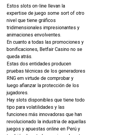
Estos slots on-line llevan la
expertise de juego some sort of otro
nivel que tiene gráficos
tridimensionales impresionantes y
animaciones envolventes.
En cuanto a todas las promociones y
bonificaciones, Betfair Casino no se
queda atrás.
Estas dos entidades producen
pruebas técnicas de los generadores
RNG em virtude de comprobar y
luego afianzar la protección de los
jugadores.
Hay slots disponibles que tiene todo
tipo para volatilidades y las
funciones más innovadoras que han
revolucionado la industria de aquellas
juegos y apuestas online en Perú y