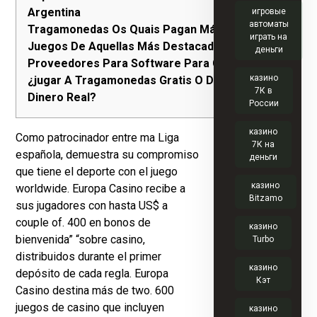
Argentina
игровые
автоматы
Tragamonedas Os Quais Pagan Más
играть на
Juegos De Aquellas Más Destacados
деньги
Proveedores Para Software Para Casino
казино
¿jugar A Tragamonedas Gratis O Durante
7К в
Dinero Real?
России
казино
Como patrocinador entre ma Liga
7К на
española, demuestra su compromiso
деньги
que tiene el deporte con el juego
казино
worldwide. Europa Casino recibe a
Bitzamo
sus jugadores con hasta US$ a
couple of. 400 en bonos de
казино
bienvenida” “sobre casino,
Turbo
distribuidos durante el primer
казино
depósito de cada regla. Europa
Кэт
Casino destina más de two. 600
juegos de casino que incluyen
казино