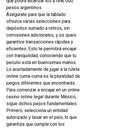
que podra alcanzar los a few, 000
pesos argentinos.
Asegúrate para que la tablado
ofrezca varias selecciones para
depósitos sumado a retiros, sin
comisiones adicionales, y os quais
garantice transacciones rápidas y
eficientes. Esto te permitirá encajar
con tranquilidad, conociendo que tu
peculio está en buenisimas manos.
Lo acertadamente de jugar a la ruleta
online cuma-cuma es la pluralidad de
juegos diferentes que encontrarás.
Para comenzar a encajar en un online
casino online legal durante México,
sigue dichos pasos fundamentales.
Primero, selecciona un entidad
autorizado y tasar en el país, lo que
garantiza que cumple con los