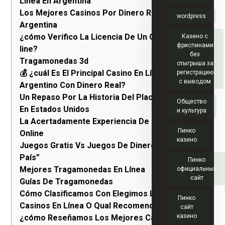
Línea En Argentina
Los Mejores Casinos Por Dinero Real Para
wordpress
Argentina
¿cómo Verifico La Licencia De Un Casino On-
Казино с
фриспинами
line?
без
Tragamonedas 3d
отыгрыша за
💰 ¿cuál Es El Principal Casino En Línea
регистрацию
с выводом
Argentino Con Dinero Real?
Un Repaso Por La Historia Del Placer Online
Общество
En Estados Unidos
и культура
La Acertadamente Experiencia De Intriga
Пинко
Online
казино
Juegos Gratis Vs Juegos De Dinero Real
País”
Пинко
Mejores Tragamonedas En Línea
официальный
сайт
Guías De Tragamonedas
Cómo Clasificamos Con Elegimos Los
Пинко
Casinos En Línea O Qual Recomendamos
сайт
казино
¿cómo Reseñamos Los Mejores Casinos