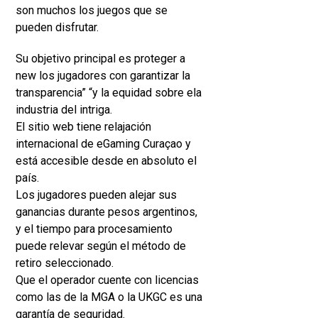
son muchos los juegos que se
pueden disfrutar.
Su objetivo principal es proteger a
new los jugadores con garantizar la
transparencia” “y la equidad sobre ela
industria del intriga.
El sitio web tiene relajación
internacional de eGaming Curaçao y
está accesible desde en absoluto el
país.
Los jugadores pueden alejar sus
ganancias durante pesos argentinos,
y el tiempo para procesamiento
puede relevar según el método de
retiro seleccionado.
Que el operador cuente con licencias
como las de la MGA o la UKGC es una
garantía de seguridad.