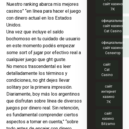
Nuestro ranking abarca mis mejores
сайт казино
7К
casinos” “en línea para hacer el juego
con dinero actual en los Estados
официальный
Unidos.
сайт казино
Una vez que incluye el saldo
Cat Casino
bochornoso en tu cuidado de usuario
официальный
en este momento podés empezar
сайт казино
some sort of jugar por efectivo real a
Селектор
cualquier juego que ght guste.
сайт
No menos trascendental es leer
Cat
detalladamente los términos y
Casino
condiciones, no ght dejes llevar
solitary por la primera impresión.
сайт
интернет
Diariamente, boy más los argentinos
казино
que disfrutan sobre línea de diversos
7К
juegos por dinero real. Sin retención,
сайт
es fundamental comprender ciertos
казино
aspectos a tomar en cuenta,” “sobre
Bitzamo
todo antes de encajar con dinero