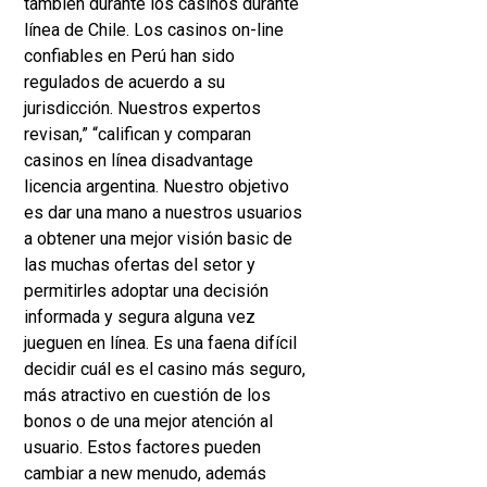
también durante los casinos durante
línea de Chile. Los casinos on-line
confiables en Perú han sido
regulados de acuerdo a su
jurisdicción. Nuestros expertos
revisan,” “califican y comparan
casinos en línea disadvantage
licencia argentina. Nuestro objetivo
es dar una mano a nuestros usuarios
a obtener una mejor visión basic de
las muchas ofertas del setor y
permitirles adoptar una decisión
informada y segura alguna vez
jueguen en línea. Es una faena difícil
decidir cuál es el casino más seguro,
más atractivo en cuestión de los
bonos o de una mejor atención al
usuario. Estos factores pueden
cambiar a new menudo, además