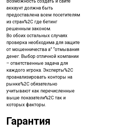
Возможность создать и сайте
аккаунт должна быть
предоставлена ​​всем посетителям
из стран%2C где бетинг
решенным законом.
Во обоих остальных случаях
проверка необходима для защите
от мошенничества а” “отмывания
денег. Выбор отличной компании
– ответственные задача для
каждого игрока. Эксперты%2C
проанализировать конторы на
рынке%2C обязательно
учитывают как перечисленные
выше показатели%2C так и
которых факторы.
Гарантия