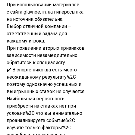
При использовании материалов
с сайта glavnoe. in. ua гиперссылка
на источник обязательна.
Выбор отличной компании –
ответственный задача для
каждому игрока.
При появлении вторых признаков
зависимости незамедлительно
обратитесь к специалисту.
✔️ В спорте никогда есть место
неожиданному результату%2C
поэтому однозначно успешных и
выигрышных ставок не случается.
Наибольшая вероятность
приобрести на ставках нет при
условии%2C что вы внимательно
проанализируете событие%2C
изучите только факторы%2C
способные отразилось на