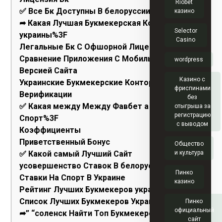
Riobet
✅ Все Бк Доступны В белоруссии%3F
казино
➦ Какая Лучшая Букмекерская Контора В
Selector
украины%3F
Casino
Легальные Бк С Офшорной Лицензией
Сравнение Приложения С Мобильной
wordpress
Версией Сайта
Казино с
Украинские Букмекерские Конторы Без
фриспинами
Верификации
без
✅ Какая между Между Фавбет а Фаворит
отыгрыша за
регистрацию
Спорт%3F
с выводом
Коэффициенты
Приветственный Бонус
Общество
✅ Какой самый Лучший Сайт
и культура
усовершенство Ставок В белоруссии%3F
Пинко
Ставки На Спорт В Украине
казино
Рейтинг Лучших Букмекеров украинских
Список Лучших Букмекеров Украины
Пинко
официальный
➦” “соленск Найти Топ Букмекерских
сайт