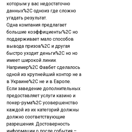
которым у вас недостаточно
данных%2C одноиз где сложно
угадать результат​.
Одна компания предлагает
большие коэффициенты%2C но
поддерживает мало способов
вывода призов%2C и другая
быстро уходит деньги%2C но но
имеет широкой линии.
Например%2C Фавбет сделалось
одной из крупнейший контор не а
в Украине%2C не и в Европе.
Если заведение дополнительных
предоставляет услуги казино и
покер-рума%2C усовершенство
каждой из их категорий должны
должно соответствующие
разрешения. Достоверность
информации о после события –