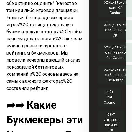
официальный
объективно оценить” “качество
сайт R7
той или либо игровой площадки.
Casino
Если вы беттер одноиз просто
игрок%2C тот ищет надежную
официальный
сайт казино
букмекерскую контору%2C чтобы
7К
начнем делать ставки%2C же вам
нужно проанализировать с
официальный
рейтингом букмекеров. Мы
сайт казино
Cat Casino
провели исчерпывающий анализ
показателей беттинговых
официальный
компаний и%2C основываясь на
сайт казино
Селектор
самых важного факторах%2C
составили рейтинг.
сайт
Cat
➦➦ Какие
Casino
сайт
Букмекеры эти
интернет
казино
7К