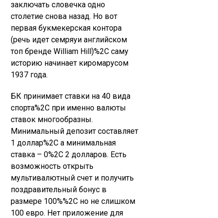
заключать словечка одно
столетие снова назад. Но вот
первая букмекерская контора
(речь идет семряуи английском
топ бренде William Hill)%2C саму
историю начинает киромарусом
1937 года.
БК принимает ставки на 40 вида
спорта%2C при именно валюты
ставок многообразны.
Минимальный депозит составляет
1 доллар%2C а минимальная
ставка – 0%2C 2 долларов. Есть
возможность открыть
мультивалютный счет и получить
поздравительный бонус в
размере 100%%2C но не слишком
100 евро. Нет приложение для