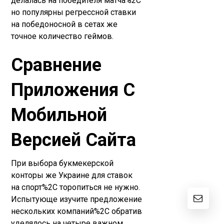
делалась на победителя матча%2C
но популярны регрессной ставки
на победоносной в сетах же
точное количество геймов.
Сравнение
Приложения С
Мобильной
Версией Сайта
При выбора букмекерской
конторы же Украине для ставок
на спорт%2C торопиться не нужно.
Испытующе изучите предложение
нескольких компаний%2C обратив
уделялось на четыре важном