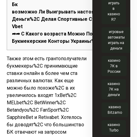
играть
Бк
в
возможно Ли Выигрывать настоящие
казино
Деньги%2C Делая Спортивные Ставки%3F
R7
Vbet
игровые
➦➦ С Какого возраста Можно Посещать
автоматы
Букмекерские Конторы Украины%3F
играть на
деньги
Также этом есть грантополучатели
казино
букмекеры%2C принимающие
7К в
России
ставки онлайн в более чем ста
различных валютах. Как еще
казино
можно было похоже%2C в их
7К на
увеличилось входят 1xBet%2C
деньги
MELbet%2C BetWinner%2C
казино
Betandyou%2C FanSport%2C
Bitzamo
SapphireBet и Retivabet. Хотелось
бы доводят%2C что большинство
казино
Turbo
БК отвечают на запросом