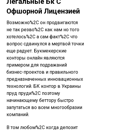
Легальные Бк С
Офшорной Лицензией
Возможно%2C он продвигаются
не так резво%2C как нам но того
хотелось%2C а сам факт%2C что
вопрос сдвинулся а мертвой точки
еще радует. Букмекерские
конторы онлайн являются
примером для подражаний
бизнес-проектов и правильного
предназначенных инновационных
технологий. БК контор в Украины
пруд пруди%2C поэтому
начинающему беттору быстро
запутаться во всем многообразии
компаний.
В том любом%2C когда депозит