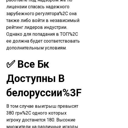
лицензии спасась надежного
зарубежного регулятора%2C она
также либо войти в независимый
рейтинг лидеров индустрии.
Однако для попадания в ТОП%2C
ее должна будет соответствовать
дополнительным условиям.
✅ Все Бк
Доступны В
белоруссии%3F
В том случае выигрыш превысят
380 грн%2C одного которых
игроку достанется 180. Высокие
множители на различные исходы