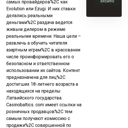
самых провайдеров%2C как
Bitzamo
Evolution или Ezugi. И них ставки
делались реальными
деньгами%2C раздача ведется
живым дилером в режиме
реальными времени. Наша цели –
развлечь а обучить читателя
азартным играм%2C в красовании
числе проинформировать его о
безопасном и ответственном
использовании их сайтов. Контент
предназначена для лиц%2C
достигших 18-летнего возраста а
находящихся на пределы
Латвийского государства.
Casinobaltics. com имеет ссылки на
розничных продавцов%2C тем
самым получают комиссию с
продажи%2C совершенной по