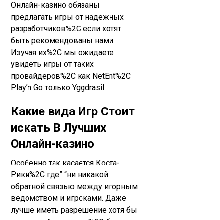
Онлайн-казино обязаны
предлагать игры от надежных
разработчиков%2C если хотят
быть рекомендованы нами.
Изучая их%2C мы ожидаете
увидеть игры от таких
провайдеров%2C как NetEnt%2C
Play’n Go только Yggdrasil.
Какие вида Игр Стоит
искать В Лучших
Онлайн-казино
Особенно так касается Коста-
Рики%2C где” “ни никакой
обратной связью между игорным
ведомством и игроками. Даже
лучше иметь разрешение хотя бы