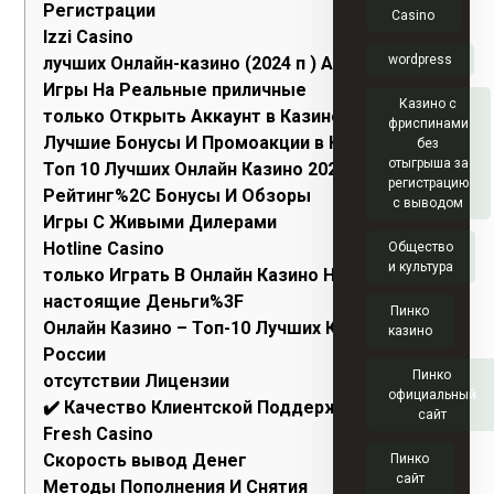
Регистрации
Casino
Izzi Casino
wordpress
лучших Онлайн-казино (2024 п ) Азартные
Игры На Реальные приличные
Казино с
только Открыть Аккаунт в Казино
фриспинами
Лучшие Бонусы И Промоакции в Казино
без
отыгрыша за
Топ 10 Лучших Онлайн Казино 2024%3A
регистрацию
Рейтинг%2C Бонусы И Обзоры
с выводом
Игры С Живыми Дилерами
Hotline Casino
Общество
и культура
только Играть В Онлайн Казино На
настоящие Деньги%3F
Пинко
Онлайн Казино – Топ-10 Лучших Казино
казино
России
Пинко
отсутствии Лицензии
официальный
✔️ Качество Клиентской Поддержки
сайт
Fresh Casino
Скорость вывод Денег
Пинко
сайт
Методы Пополнения И Снятия