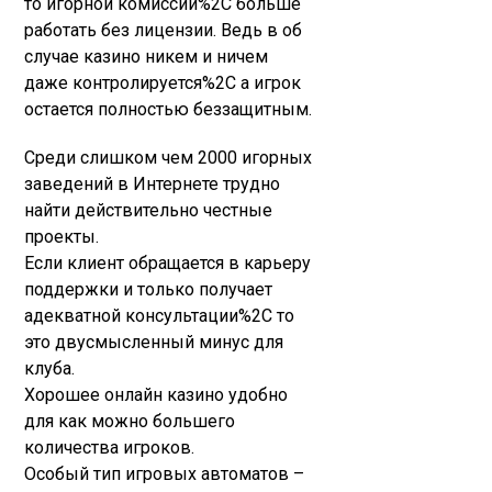
то игорной комиссии%2C больше
работать без лицензии. Ведь в об
случае казино никем и ничем
даже контролируется%2C а игрок
остается полностью беззащитным.
Среди слишком чем 2000 игорных
заведений в Интернете трудно
найти действительно честные
проекты.
Если клиент обращается в карьеру
поддержки и только получает
адекватной консультации%2C то
это двусмысленный минус для
клуба.
Хорошее онлайн казино удобно
для как можно большего
количества игроков.
Особый тип игровых автоматов –