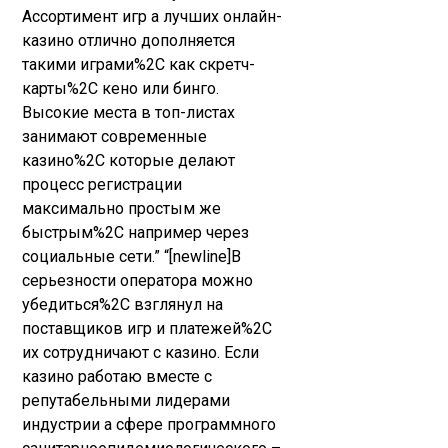
Ассортимент игр а лучших онлайн-
казино отлично дополняется
такими играми%2C как скретч-
карты%2C кено или бинго.
Высокие места в топ-листах
занимают современные
казино%2C которые делают
процесс регистрации
максимально простым же
быстрым%2C например через
социальные сети.” “[newline]В
серьезности оператора можно
убедиться%2C взглянул на
поставщиков игр и платежей%2C
их сотрудничают с казино. Если
казино работаю вместе с
репутабельными лидерами
индустрии а сфере программного