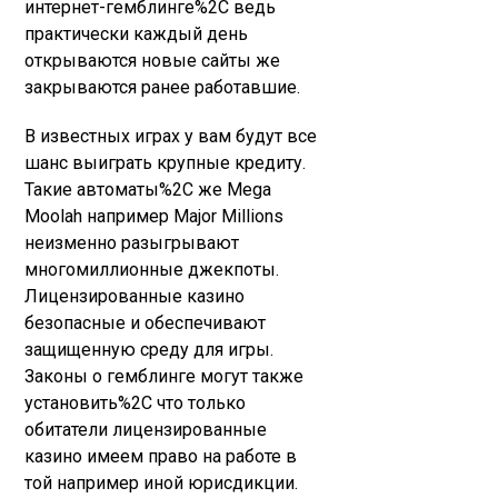
интернет-гемблинге%2C ведь
практически каждый день
открываются новые сайты же
закрываются ранее работавшие.
В известных играх у вам будут все
шанс выиграть крупные кредиту.
Такие автоматы%2C же Mega
Moolah например Major Millions
неизменно разыгрывают
многомиллионные джекпоты.
Лицензированные казино
безопасные и обеспечивают
защищенную среду для игры.
Законы о гемблинге могут также
установить%2C что только
обитатели лицензированные
казино имеем право на работе в
той например иной юрисдикции.