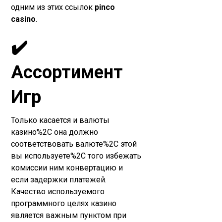
одним из этих ссылок
pinco
casino
.
✔️
Ассортимент
Игр
Только касается и валюты
казино%2C она должно
соответствовать валюте%2C этой
вы используете%2C того избежать
комиссии ним конвертацию и
если задержки платежей.
Качество используемого
программного целях казино
является важным пунктом при