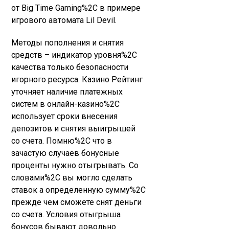
от Big Time Gaming%2C в примере
игрового автомата Lil Devil.
Методы пополнения и снятия
средств – индикатор уровня%2C
качества только безопасности
игорного ресурса. Казино Рейтинг
уточняет наличие платежных
систем в онлайн-казино%2C
использует сроки внесения
депозитов и снятия выигрышей
со счета. Помню%2C что в
зачастую случаев бонусные
проценты нужно отыгрывать. Со
словами%2C вы могло сделать
ставок а определенную сумму%2C
прежде чем сможете снят деньги
со счета. Условия отыгрыша
бонусов бывают довольно