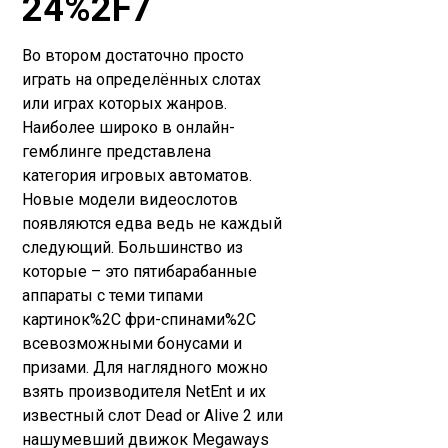
24%2F7
Во втором достаточно просто
играть на определённых слотах
или играх которых жанров.
Наиболее широко в онлайн-
гемблинге представлена
категория игровых автоматов.
Новые модели видеослотов
появляются едва ведь не каждый
следующий. Большинство из
которые – это пятибарабанные
аппараты с теми типами
картинок%2C фри-спинами%2C
всевозможными бонусами и
призами. Для наглядного можно
взять производителя NetEnt и их
известный слот Dead or Alive 2 или
нашумевший движок Megaways