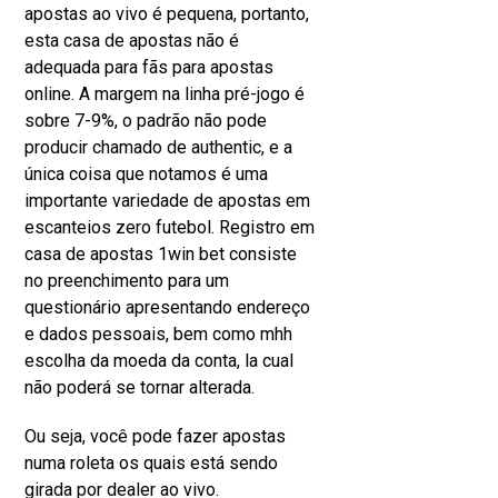
apostas ao vivo é pequena, portanto,
esta casa de apostas não é
adequada para fãs para apostas
online. A margem na linha pré-jogo é
sobre 7-9%, o padrão não pode
producir chamado de authentic, e a
única coisa que notamos é uma
importante variedade de apostas em
escanteios zero futebol. Registro em
casa de apostas 1win bet consiste
no preenchimento para um
questionário apresentando endereço
e dados pessoais, bem como mhh
escolha da moeda da conta, la cual
não poderá se tornar alterada.
Ou seja, você pode fazer apostas
numa roleta os quais está sendo
girada por dealer ao vivo.