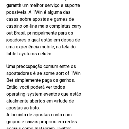
garantir um melhor serviço e suporte
possíveis. A 1Win é alguma das
casas sobre apostas e games de
cassino on-line mais completas carry
out Brasil, principalmente para os
jogadores o qual estão em desea de
uma experiência mobile, na tela do
tablet systems celular.
Uma preocupação comum entre os
apostadores é se some sort of 1Win
Bet simplemente paga os ganhos.
Então, você poderá ver todos
operating-system eventos que estão
atualmente abertos em virtude de
apostas ao listo.
A locuinta de apostas conta com
grupos e canais próprios em redes
sociais como Instagram, Twitter,