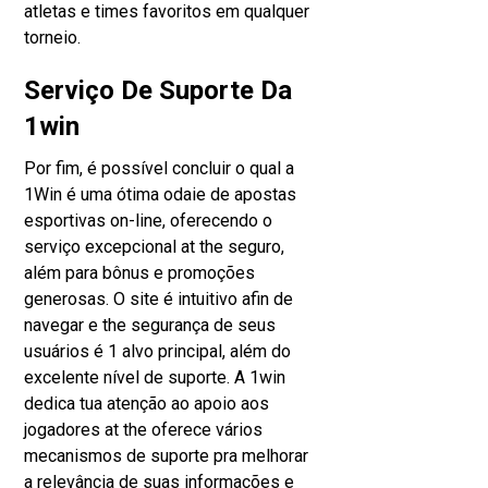
atletas e times favoritos em qualquer
torneio.
Serviço De Suporte Da
1win
Por fim, é possível concluir o qual a
1Win é uma ótima odaie de apostas
esportivas on-line, oferecendo o
serviço excepcional at the seguro,
além para bônus e promoções
generosas. O site é intuitivo afin de
navegar e the segurança de seus
usuários é 1 alvo principal, além do
excelente nível de suporte. A 1win
dedica tua atenção ao apoio aos
jogadores at the oferece vários
mecanismos de suporte pra melhorar
a relevância de suas informações e