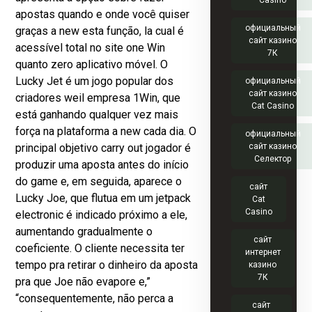
Casino
apostas quando e onde você quiser
официальный
graças a new esta função, la cual é
сайт казино
acessível total no site one Win
7К
quanto zero aplicativo móvel. O
Lucky Jet é um jogo popular dos
официальный
сайт казино
criadores weil empresa 1Win, que
Cat Casino
está ganhando qualquer vez mais
força na plataforma a new cada dia. O
официальный
principal objetivo carry out jogador é
сайт казино
Селектор
produzir uma aposta antes do início
do game e, em seguida, aparece o
сайт
Lucky Joe, que flutua em um jetpack
Cat
Casino
electronic é indicado próximo a ele,
aumentando gradualmente o
сайт
coeficiente. O cliente necessita ter
интернет
tempo pra retirar o dinheiro da aposta
казино
7К
pra que Joe não evapore e,”
“consequentemente, não perca a
сайт