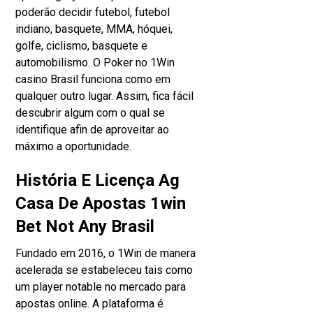
poderão decidir futebol, futebol
indiano, basquete, MMA, hóquei,
golfe, ciclismo, basquete e
automobilismo. O Poker no 1Win
casino Brasil funciona como em
qualquer outro lugar. Assim, fica fácil
descubrir algum com o qual se
identifique afin de aproveitar ao
máximo a oportunidade.
História E Licença Ag
Casa De Apostas 1win
Bet Not Any Brasil
Fundado em 2016, o 1Win de manera
acelerada se estabeleceu tais como
um player notable no mercado para
apostas online. A plataforma é