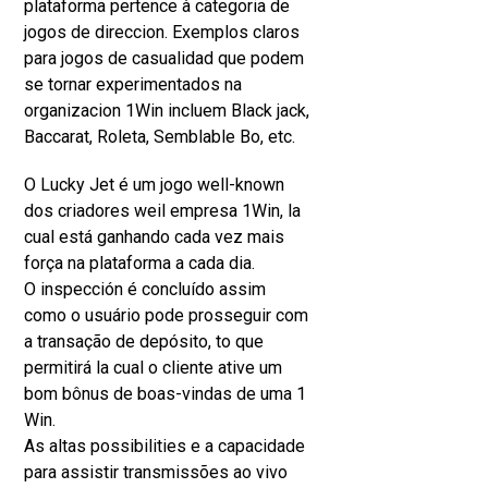
plataforma pertence à categoria de
jogos de direccion. Exemplos claros
para jogos de casualidad que podem
se tornar experimentados na
organizacion 1Win incluem Black jack,
Baccarat, Roleta, Semblable Bo, etc.
O Lucky Jet é um jogo well-known
dos criadores weil empresa 1Win, la
cual está ganhando cada vez mais
força na plataforma a cada dia.
O inspección é concluído assim
como o usuário pode prosseguir com
a transação de depósito, to que
permitirá la cual o cliente ative um
bom bônus de boas-vindas de uma 1
Win.
As altas possibilities e a capacidade
para assistir transmissões ao vivo