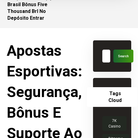
Brasil Bônus Five
Thousand Brl No
Depósito Entrar
Apostas
Esportivas:
Segurança,
Tags
Cloud
Bônus E
7К
Casino
Suporte Ao