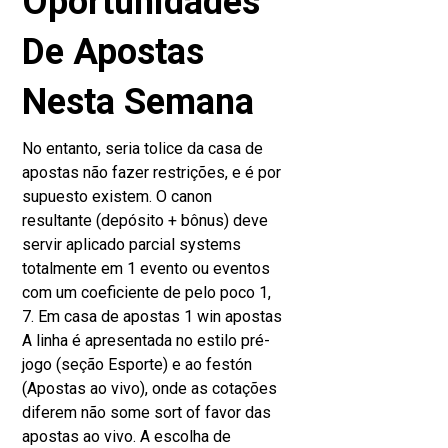
Oportunidades
De Apostas
Nesta Semana
No entanto, seria tolice da casa de
apostas não fazer restrições, e é por
supuesto existem. O canon
resultante (depósito + bônus) deve
servir aplicado parcial systems
totalmente em 1 evento ou eventos
com um coeficiente de pelo poco 1,
7. Em casa de apostas 1 win apostas
A linha é apresentada no estilo pré-
jogo (seção Esporte) e ao festón
(Apostas ao vivo), onde as cotações
diferem não some sort of favor das
apostas ao vivo. A escolha de