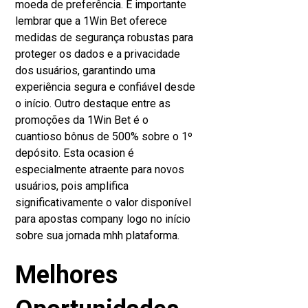
moeda de preferência. É importante
lembrar que a 1Win Bet oferece
medidas de segurança robustas para
proteger os dados e a privacidade
dos usuários, garantindo uma
experiência segura e confiável desde
o início. Outro destaque entre as
promoções da 1Win Bet é o
cuantioso bônus de 500% sobre o 1º
depósito. Esta ocasion é
especialmente atraente para novos
usuários, pois amplifica
significativamente o valor disponível
para apostas company logo no início
sobre sua jornada mhh plataforma.
Melhores