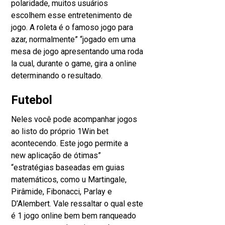
polaridade, muitos usuários
escolhem esse entretenimento de
jogo. A roleta é o famoso jogo para
azar, normalmente” “jogado em uma
mesa de jogo apresentando uma roda
la cual, durante o game, gira a online
determinando o resultado.
Futebol
Neles você pode acompanhar jogos
ao listo do próprio 1Win bet
acontecendo. Este jogo permite a
new aplicação de ótimas”
“estratégias baseadas em guias
matemáticos, como u Martingale,
Pirâmide, Fibonacci, Parlay e
D’Alembert. Vale ressaltar o qual este
é 1 jogo online bem bem ranqueado